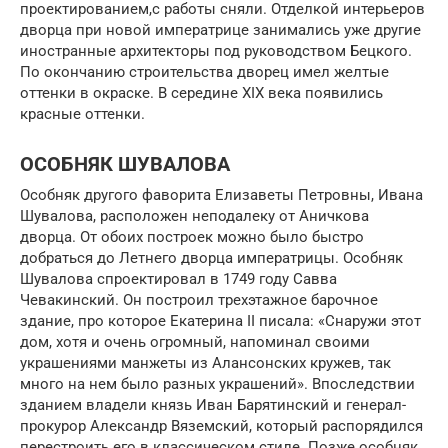
проектированием,с работы сняли. Отделкой интерьеров
дворца при новой императрице занимались уже другие
иностранные архитекторы под руководством Бецкого.
По окончанию строительства дворец имел желтые
оттенки в окраске. В середине XIX века появились
красные оттенки.
ОСОБНЯК ШУВАЛОВА
Особняк другого фаворита Елизаветы Петровны, Ивана
Шувалова, расположен неподалеку от Аничкова
дворца. От обоих построек можно было быстро
добраться до Летнего дворца императрицы. Особняк
Шувалова спроектировал в 1749 году Савва
Чевакинский. Он построил трехэтажное барочное
здание, про которое Екатерина II писала: «Снаружи этот
дом, хотя и очень огромный, напоминал своими
украшениями манжеты из Алансонских кружев, так
много на нем было разных украшений». Впоследствии
зданием владели князь Иван Барятинский и генерал-
прокурор Александр Вяземский, который распорядился
перестроить его в классическом стиле. Позже особняк