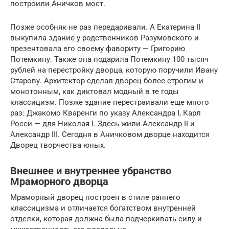
построили Аничков мост.
Позже особняк не раз передаривали. А Екатерина II
выкупила здание у родственников Разумовского и
презентовала его своему фавориту — Григорию
Потемкину. Также она подарила Потемкину 100 тысяч
рублей на перестройку дворца, которую поручили Ивану
Старову. Архитектор сделал дворец более строгим и
монотонным, как диктовал модный в те годы
классицизм. Позже здание перестраивали еще много
раз: Джакомо Кваренги по указу Александра I, Карл
Росси — для Николая I. Здесь жили Александр II и
Александр III. Сегодня в Аничковом дворце находится
Дворец творчества юных.
Внешнее и внутреннее убранство
Мраморного дворца
Мраморный дворец построен в стиле раннего
классицизма и отличается богатством внутренней
отделки, которая должна была подчеркивать силу и