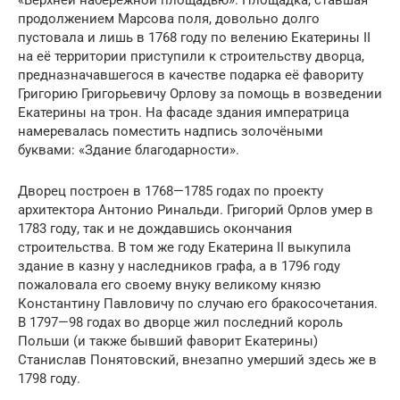
«Верхней набережной площадью». Площадка, ставшая
продолжением Марсова поля, довольно долго
пустовала и лишь в 1768 году по велению Екатерины II
на её территории приступили к строительству дворца,
предназначавшегося в качестве подарка её фавориту
Григорию Григорьевичу Орлову за помощь в возведении
Екатерины на трон. На фасаде здания императрица
намеревалась поместить надпись золочёными
буквами: «Здание благодарности».
Дворец построен в 1768—1785 годах по проекту
архитектора Антонио Ринальди. Григорий Орлов умер в
1783 году, так и не дождавшись окончания
строительства. В том же году Екатерина II выкупила
здание в казну у наследников графа, а в 1796 году
пожаловала его своему внуку великому князю
Константину Павловичу по случаю его бракосочетания.
В 1797—98 годах во дворце жил последний король
Польши (и также бывший фаворит Екатерины)
Станислав Понятовский, внезапно умерший здесь же в
1798 году.