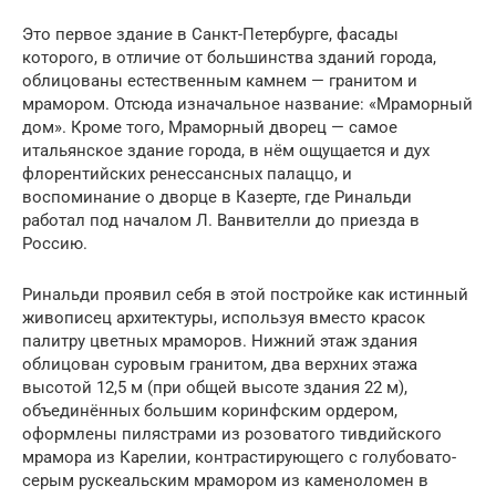
Это первое здание в Санкт-Петербурге, фасады
которого, в отличие от большинства зданий города,
облицованы естественным камнем — гранитом и
мрамором. Отсюда изначальное название: «Мраморный
дом». Кроме того, Мраморный дворец — самое
итальянское здание города, в нём ощущается и дух
флорентийских ренессансных палаццо, и
воспоминание о дворце в Казерте, где Ринальди
работал под началом Л. Ванвителли до приезда в
Россию.
Ринальди проявил себя в этой постройке как истинный
живописец архитектуры, используя вместо красок
палитру цветных мраморов. Нижний этаж здания
облицован суровым гранитом, два верхних этажа
высотой 12,5 м (при общей высоте здания 22 м),
объединённых большим коринфским ордером,
оформлены пилястрами из розоватого тивдийского
мрамора из Карелии, контрастирующего с голубовато-
серым рускеальским мрамором из каменоломен в