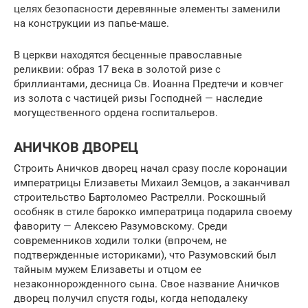
целях безопасности деревянные элементы заменили
на конструкции из папье-маше.
В церкви находятся бесценные православные
реликвии: образ 17 века в золотой ризе с
бриллиантами, десница Св. Иоанна Предтечи и ковчег
из золота с частицей ризы Господней — наследие
могущественного ордена госпитальеров.
АНИЧКОВ ДВОРЕЦ
Строить Аничков дворец начал сразу после коронации
императрицы Елизаветы Михаил Земцов, а заканчивал
строительство Бартоломео Растрелли. Роскошный
особняк в стиле барокко императрица подарила своему
фавориту — Алексею Разумовскому. Среди
современников ходили толки (впрочем, не
подтвержденные историками), что Разумовский был
тайным мужем Елизаветы и отцом ее
незаконнорожденного сына. Свое название Аничков
дворец получил спустя годы, когда неподалеку