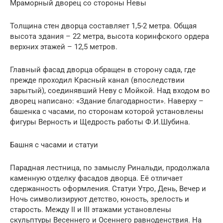
Мраморный дворец со стороны Невы
Толщина стен дворца составляет 1,5-2 метра. Общая
высота здания – 22 метра, высота коринфского ордера
верхних этажей – 12,5 метров.
Главный фасад дворца обращен в сторону сада, где
прежде проходил Красный канал (впоследствии
зарытый), соединявший Неву с Мойкой. Над входом во
дворец написано: «Здание благодарности». Наверху –
башенка с часами, по сторонам которой установлены
фигуры Верность и Щедрость работы Ф.И.Шубина.
Башня с часами и статуи
Парадная лестница, по замыслу Ринальди, продолжала
каменную отделку фасадов дворца. Её отличает
сдержанность оформления. Статуи Утро, День, Вечер и
Ночь символизируют детство, юность, зрелость и
старость. Между II и III этажами установлены
скульптуры Весеннего и Осеннего равноденствия. На