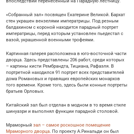
впоследствии перенесенный на Парадную лестницу.
«Собранный зал» посвящен Екатерине Великой. Бархат
стен украшен вензелями императрицы. Под резным
балдахином с короной находится парадный портрет
императрицы, перед которым установлен пьедестал с
вазой, украшенной военными трофеями.
Картинная галерея расположена в юго-восточной части
дворца. Здесь представлены 206 работ, среди которых
– картины кисти Рембрандта, Тициана, Рафаэля. В
портретной находился 91 портрет всех представителей
дома Романовых и правящих европейских монархов
того времени. Кроме того, здесь были конные портреты
братьев Орловых.
Китайский зал был отделан в модном в то время стиле
шинуазри и выполнял функции парадной столовой.
Мраморный
зал – самое роскошное помещение
Мраморного дворца
. По проекту А.Ринальди он был