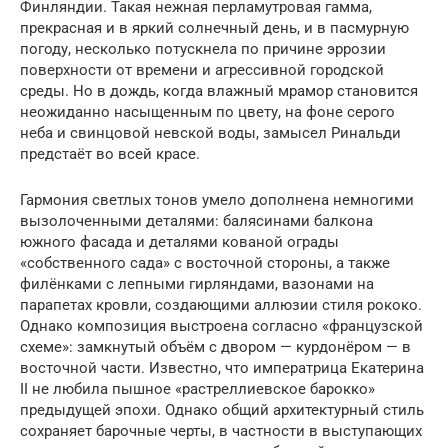
Финляндии. Такая нежная перламутровая гамма,
прекрасная и в яркий солнечный день, и в пасмурную
погоду, несколько потускнела по причине эррозии
поверхности от времени и агрессивной городской
среды. Но в дождь, когда влажный мрамор становится
неожиданно насыщенным по цвету, на фоне серого
неба и свинцовой невской воды, замысел Ринальди
предстаёт во всей красе.
Гармония светлых тонов умело дополнена немногими
вызолоченными деталями: балясинами балкона
южного фасада и деталями кованой ограды
«собственного сада» с восточной стороны, а также
филёнками с лепными гирляндами, вазонами на
парапетах кровли, создающими аллюзии стиля рококо.
Однако композиция выстроена согласно «французской
схеме»: замкнутый объём с двором — курдонёром — в
восточной части. Известно, что императрица Екатерина
II не любила пышное «растреллиевское барокко»
предыдущей эпохи. Однако общий архитектурный стиль
сохраняет барочные черты, в частности в выступающих