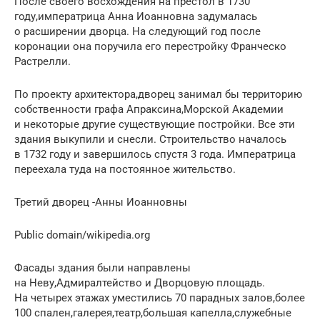
После своего восхождения на престол в 1730
году,императрица Анна Иоанновна задумалась
о расширении дворца. На следующий год после
коронации она поручила его перестройку Франческо
Растрелли.
По проекту архитектора,дворец занимал бы территорию
собственности графа Апраксина,Морской Академии
и некоторые другие существующие постройки. Все эти
здания выкупили и снесли. Строительство началось
в 1732 году и завершилось спустя 3 года. Императрица
переехала туда на постоянное жительство.
Третий дворец -Анны Иоанновны
Public domain/wikipedia.org
Фасады здания были направлены
на Неву,Адмиралтейство и Дворцовую площадь.
На четырех этажах уместились 70 парадных залов,более
100 спален,галерея,театр,большая капелла,служебные