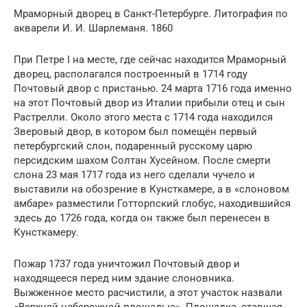
Мраморный дворец в Санкт-Петербурге. Литография по
акварели И. И. Шарлеманя. 1860
При Петре I на месте, где сейчас находится Мраморный
дворец, располагался построенный в 1714 году
Почтовый двор с пристанью. 24 марта 1716 года именно
на этот Почтовый двор из Италии прибыли отец и сын
Растрелли. Около этого места с 1714 года находился
Зверовый двор, в котором был помещён первый
петербургский слон, подаренный русскому царю
персидским шахом Солтан Хусейном. После смерти
слона 23 мая 1717 года из него сделали чучело и
выставили на обозрение в Кунсткамере, а в «слоновом
амбаре» разместили Готторпский глобус, находившийся
здесь до 1726 года, когда он также был перенесен в
Кунсткамеру.
Пожар 1737 года уничтожил Почтовый двор и
находящееся перед ним здание слоновника.
Выжженное место расчистили, а этот участок назвали