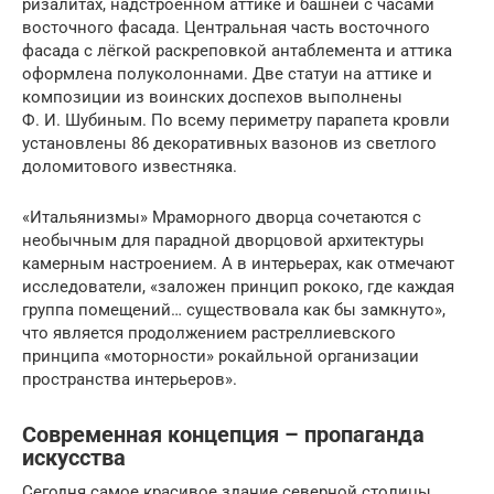
ризалитах, надстроенном аттике и башней с часами
восточного фасада. Центральная часть восточного
фасада с лёгкой раскреповкой антаблемента и аттика
оформлена полуколоннами. Две статуи на аттике и
композиции из воинских доспехов выполнены
Ф. И. Шубиным. По всему периметру парапета кровли
установлены 86 декоративных вазонов из светлого
доломитового известняка.
«Итальянизмы» Мраморного дворца сочетаются с
необычным для парадной дворцовой архитектуры
камерным настроением. А в интерьерах, как отмечают
исследователи, «заложен принцип рококо, где каждая
группа помещений… существовала как бы замкнуто»,
что является продолжением растреллиевского
принципа «моторности» рокайльной организации
пространства интерьеров».
Современная концепция – пропаганда
искусства
Сегодня самое красивое здание северной столицы,