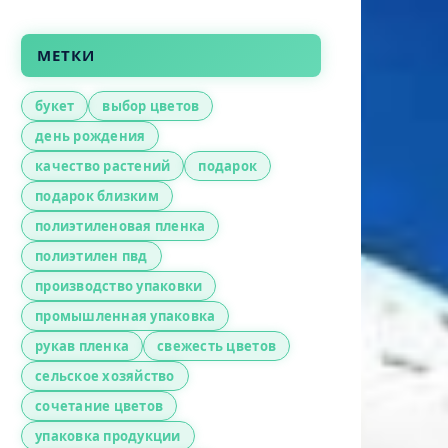
МЕТКИ
букет
выбор цветов
день рождения
качество растений
подарок
подарок близким
полиэтиленовая пленка
полиэтилен пвд
производство упаковки
промышленная упаковка
рукав пленка
свежесть цветов
сельское хозяйство
сочетание цветов
упаковка продукции