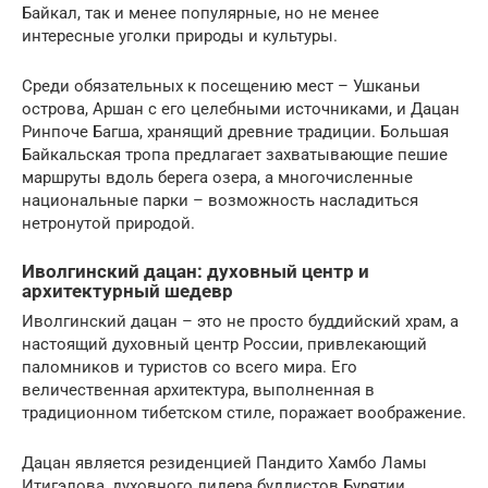
Байкал, так и менее популярные, но не менее
интересные уголки природы и культуры.
Среди обязательных к посещению мест – Ушканьи
острова, Аршан с его целебными источниками, и Дацан
Ринпоче Багша, хранящий древние традиции. Большая
Байкальская тропа предлагает захватывающие пешие
маршруты вдоль берега озера, а многочисленные
национальные парки – возможность насладиться
нетронутой природой.
Иволгинский дацан: духовный центр и
архитектурный шедевр
Иволгинский дацан – это не просто буддийский храм, а
настоящий духовный центр России, привлекающий
паломников и туристов со всего мира. Его
величественная архитектура, выполненная в
традиционном тибетском стиле, поражает воображение.
Дацан является резиденцией Пандито Хамбо Ламы
Итигэлова, духовного лидера буддистов Бурятии.