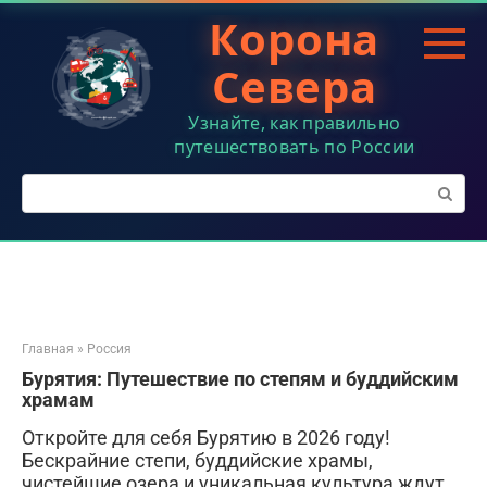
Перейти
Корона
к
контенту
Севера
Узнайте, как правильно
путешествовать по России
Поиск:
Главная
»
Россия
Бурятия: Путешествие по степям и буддийским
храмам
Откройте для себя Бурятию в 2026 году!
Бескрайние степи, буддийские храмы,
чистейшие озера и уникальная культура ждут