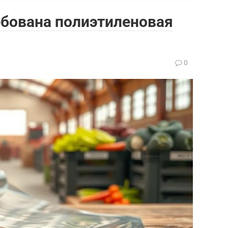
ебована полиэтиленовая
0