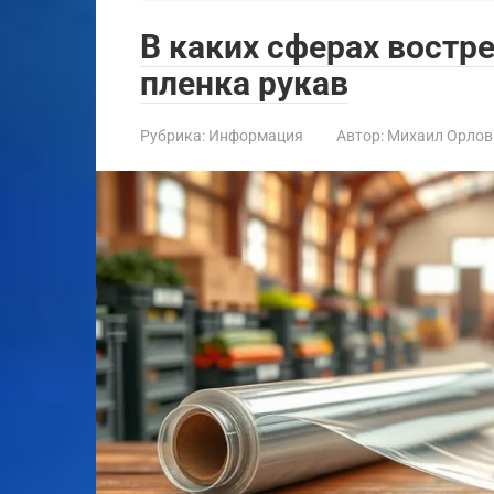
В каких сферах востр
пленка рукав
Рубрика:
Информация
Автор:
Михаил Орлов