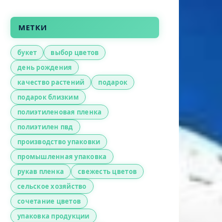
МЕТКИ
букет
выбор цветов
день рождения
качество растений
подарок
подарок близким
полиэтиленовая пленка
полиэтилен пвд
производство упаковки
промышленная упаковка
рукав пленка
свежесть цветов
сельское хозяйство
сочетание цветов
упаковка продукции