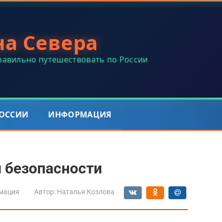
на Севера
правильно путешествовать по России
РОССИИ
ИНФОРМАЦИЯ
 безопасности
мация
Автор:
Наталья Козлова