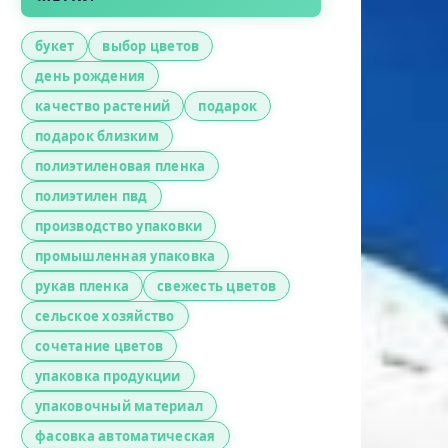
букет
выбор цветов
день рождения
качество растений
подарок
подарок близким
полиэтиленовая пленка
полиэтилен пвд
производство упаковки
промышленная упаковка
рукав пленка
свежесть цветов
сельское хозяйство
сочетание цветов
упаковка продукции
упаковочный материал
фасовка автоматическая