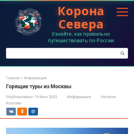
Перейти
Корона
к
контенту
Севера
Узнайте, как правильно
путешествовать по России
Поиск:
Главная
»
Информация
Горящие туры из Москвы
Опубликовано:
19 Июн 2022
Информация
Наталья
Козлова