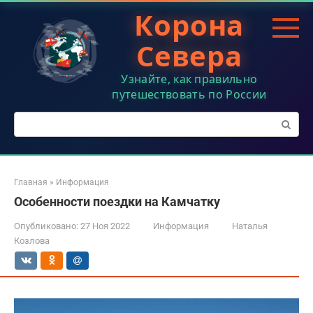
Перейти
Корона
к
контенту
Севера
Узнайте, как правильно
путешествовать по России
Поиск:
Главная
»
Информация
Особенности поездки на Камчатку
Опубликовано:
27 Ноя 2022
Информация
Наталья
Козлова