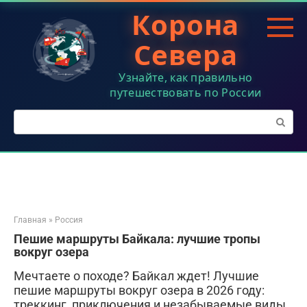
Перейти
Корона
к
контенту
Севера
Узнайте, как правильно
путешествовать по России
Поиск:
Главная
»
Россия
Пешие маршруты Байкала: лучшие тропы
вокруг озера
Мечтаете о походе? Байкал ждет! Лучшие
пешие маршруты вокруг озера в 2026 году:
треккинг, приключения и незабываемые виды.