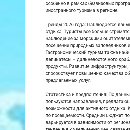
особенно в рамках безвизовых програ
иностранного туризма в регионе.
Тренды 2026 года: Наблюдается явный
отдыха. Туристы все больше стремятс
наблюдение за морскими обитателями
посещение природных заповедников и
Гастрономический туризм также набир
деликатесы – дальневосточного краб
продукты. Развитие инфраструктуры, 
способствует повышению качества о
предлагаемых услуг.
Статистика и предпочтения: По данн
пользуются направления, предлагаю
возможности для активного отдыха. 
по посещаемости. Средний бюджет пое
варьируется в зависимости от регион
тенденция к увеличению цен, связанн