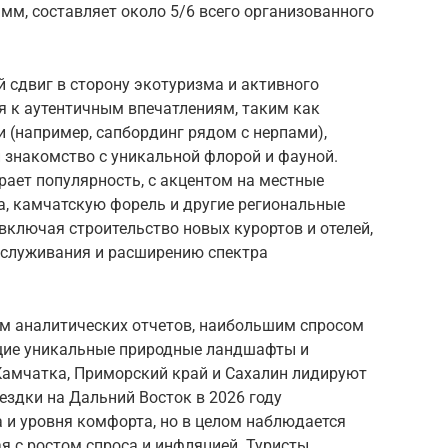
мм, составляет около 5/6 всего организованного
 сдвиг в сторону экотуризма и активного
я к аутентичным впечатлениям, таким как
 (например, сапбординг рядом с нерпами),
 знакомство с уникальной флорой и фауной.
ает популярность, с акцентом на местные
а, камчатскую форель и другие региональные
включая строительство новых курортов и отелей,
бслуживания и расширению спектра
ым аналитических отчетов, наибольшим спросом
щие уникальные природные ландшафты и
Камчатка, Приморский край и Сахалин лидируют
здки на Дальний Восток в 2026 году
а и уровня комфорта, но в целом наблюдается
ая с ростом спроса и инфляцией. Туристы