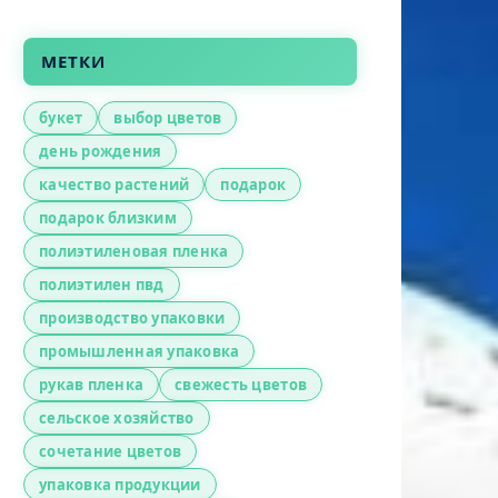
МЕТКИ
букет
выбор цветов
день рождения
качество растений
подарок
подарок близким
полиэтиленовая пленка
полиэтилен пвд
производство упаковки
промышленная упаковка
рукав пленка
свежесть цветов
сельское хозяйство
сочетание цветов
упаковка продукции