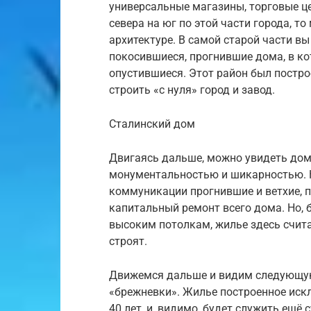
универсальные магазины, торговые це
севера на юг по этой части города, 
архитектуре. В самой старой части вы
покосившиеся, прогнившие дома, в к
опустившиеся. Этот район был постро
строить «с нуля» город и завод.
Сталинский дом
Двигаясь дальше, можно увидеть дом
монументальностью и шикарностью. Н
коммуникации прогнившие и ветхие, 
капитальный ремонт всего дома. Но,
высоким потолкам, жилье здесь счита
строят.
Движемся дальше и видим следующую 
«брежневки». Жилье построенное искл
40 лет, и, видимо, будет служить ещ