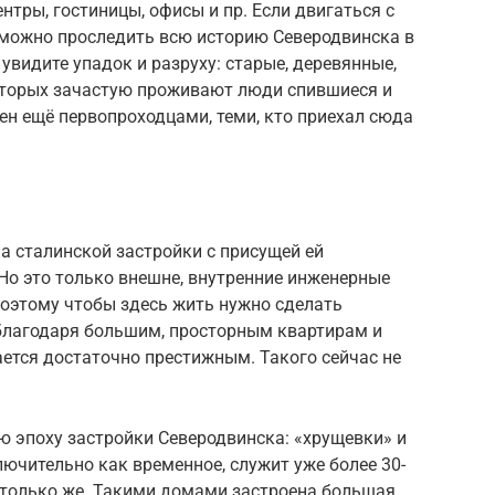
нтры, гостиницы, офисы и пр. Если двигаться с
то можно проследить всю историю Северодвинска в
 увидите упадок и разруху: старые, деревянные,
оторых зачастую проживают люди спившиеся и
ен ещё первопроходцами, теми, кто приехал сюда
а сталинской застройки с присущей ей
о это только внешне, внутренние инженерные
поэтому чтобы здесь жить нужно сделать
 благодаря большим, просторным квартирам и
ется достаточно престижным. Такого сейчас не
эпоху застройки Северодвинска: «хрущевки» и
ючительно как временное, служит уже более 30-
ё столько же. Такими домами застроена большая