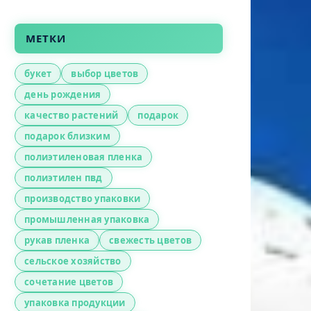
МЕТКИ
букет
выбор цветов
день рождения
качество растений
подарок
подарок близким
полиэтиленовая пленка
полиэтилен пвд
производство упаковки
промышленная упаковка
рукав пленка
свежесть цветов
сельское хозяйство
сочетание цветов
упаковка продукции