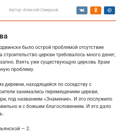
Автор:
Алексей Смирнов
ва
родвинске было острой проблемой отсутствие
а строительство церкви требовалось много денег,
езапно. Взять уже существующую церковь Храм
нную проблему.
з деревни, находящейся по соседству с
роители занимались перемещением церкви,
ри, под названием «Знамение». И это послужило
авильно и с божьим благословением. И это дало
ь.
ьянской — 2.