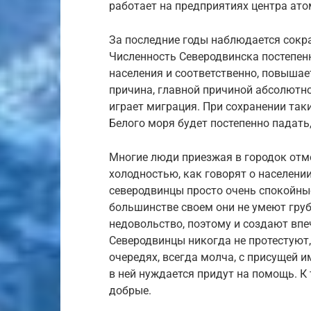
работает на предприятиях центра ато
За последние годы наблюдается сокр
Численность Северодвинска постепенн
населения и соответственно, повышает
причина, главной причиной абсолютн
играет миграция. При сохранении таки
Белого моря будет постепенно падать,
Многие люди приезжая в городок отм
холодностью, как говорят о населени
северодвинцы просто очень спокойные
большинстве своем они не умеют гру
недовольство, поэтому и создают вп
Северодвинцы никогда не протестуют,
очередях, всегда молча, с присущей 
в ней нуждается придут на помощь. К
добрые.