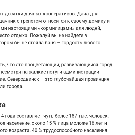
ют десятки дачных кооперативов. Дача для
дачник с трепетом относится к своему домику и
мыми настоящими «кормилицами» для людей,
есто отдыха. Пожалуй вы не найдете в
тором бы не стояла баня – гордость любого
ать, что это процветающий, развивающийся город.
, несмотря на жалкие потуги администрации
ие. Северодвинск – это глубочайшая провинция,
ли города.
ка
4 года составляет чуть более 187 тыс. человек.
е население, около 15 % лица моложе 16 лет и
ого возраста. 40 % трудоспособного населения