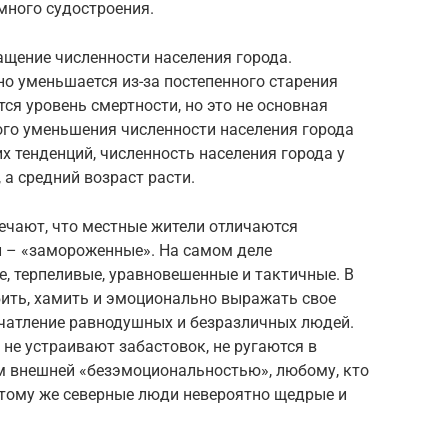
много судостроения.
ащение численности населения города.
о уменьшается из-за постепенного старения
ся уровень смертности, но это не основная
ого уменьшения численности населения города
х тенденций, численность населения города у
 а средний возраст расти.
ечают, что местные жители отличаются
и – «замороженные». На самом деле
, терпеливые, уравновешенные и тактичные. В
бить, хамить и эмоционально выражать свое
ечатление равнодушных и безразличных людей.
 не устраивают забастовок, не ругаются в
им внешней «безэмоциональностью», любому, кто
 тому же северные люди невероятно щедрые и