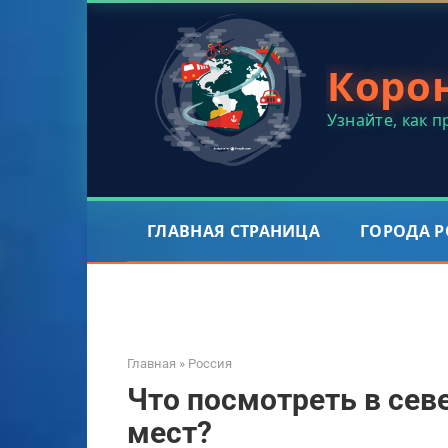
Перейти
к
контенту
Коро
Узнайте, как 
ГЛАВНАЯ СТРАНИЦА
ГОРОДА 
Главная
»
Россия
Что посмотреть в сев
мест?