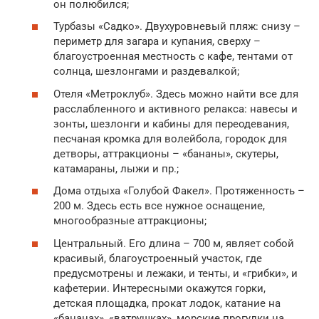
он полюбился;
Турбазы «Садко». Двухуровневый пляж: снизу –
периметр для загара и купания, сверху –
благоустроенная местность с кафе, тентами от
солнца, шезлонгами и раздевалкой;
Отеля «Метроклуб». Здесь можно найти все для
расслабленного и активного релакса: навесы и
зонты, шезлонги и кабины для переодевания,
песчаная кромка для волейбола, городок для
детворы, аттракционы – «бананы», скутеры,
катамараны, лыжи и пр.;
Дома отдыха «Голубой Факел». Протяженность –
200 м. Здесь есть все нужное оснащение,
многообразные аттракционы;
Центральный. Его длина – 700 м, являет собой
красивый, благоустроенный участок, где
предусмотрены и лежаки, и тенты, и «грибки», и
кафетерии. Интересными окажутся горки,
детская площадка, прокат лодок, катание на
«бананах», «ватрушках», морские прогулки на