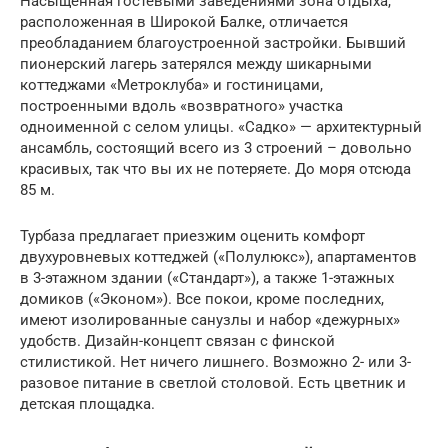
Насыщенная гостевыми заведениями зона отдыха,
расположенная в Широкой Балке, отличается
преобладанием благоустроенной застройки. Бывший
пионерский лагерь затерялся между шикарными
коттеджами «Метроклуба» и гостиницами,
построенными вдоль «возвратного» участка
одноименной с селом улицы. «Садко» — архитектурный
ансамбль, состоящий всего из 3 строений – довольно
красивых, так что вы их не потеряете. До моря отсюда
85 м.
Турбаза предлагает приезжим оценить комфорт
двухуровневых коттеджей («Полулюкс»), апартаментов
в 3-этажном здании («Стандарт»), а также 1-этажных
домиков («Эконом»). Все покои, кроме последних,
имеют изолированные санузлы и набор «дежурных»
удобств. Дизайн-концепт связан с финской
стилистикой. Нет ничего лишнего. Возможно 2- или 3-
разовое питание в светлой столовой. Есть цветник и
детская площадка.