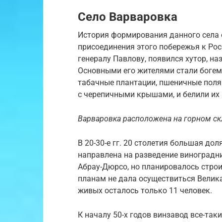
Село Варваровка
История формирования данного села о
присоединения этого побережья к Рос
генералу Павлову, появился хутор, на
Основными его жителями стали богемс
табачные плантации, пшеничные поля.
с черепичными крышами, и белили их 
Варваровка расположена на горном ск
В 20-30-е гг. 20 столетия большая до
направлена на разведение виноградн
Абрау-Дюрсо, но планировалось строи
планам не дала осуществиться Великая
живых осталось только 11 человек.
К началу 50-х годов винзавод все-так