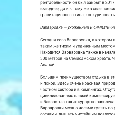
рентабельности он был закрыт в 2017 
выгоднее, да и к тому же в селе поя
гравитационного типа, конкурировать
Варваровка — ухоженный и симпатичны
Сегодня село Варваровка, в котором 
таким же тихим и уединенным местом 
Находится Варваровка также в начал
300 метров на Семисамском хребте. Ч
Анапой.
Большим преимуществом отдыха в это
и покой. Здесь очень красивая приро
частном секторе и в кемпингах. Отсу
цивилизованных пляжей компенсируе
и близостью таких курортно-развлека
Варваровки можно часами гулять по
соснами, дышать чистейшим воздухом