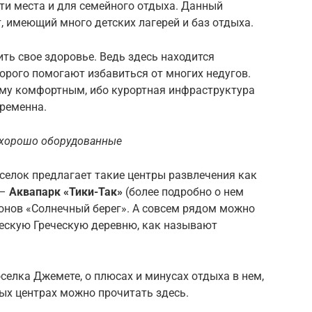
ти места и для семейного отдыха. Данный
, имеющий много детских лагерей и баз отдыха.
ь свое здоровье. Ведь здесь находится
торого помогают избавиться от многих недугов.
му комфортным, ибо курортная инфраструктура
временна.
 хорошо оборудованные
селок предлагает такие центры развлечения как
 –
А
квапарк «Тики-Так»
(более подробно о нем
ионов «Солнечный берег». А совсем рядом можно
ческую Греческую деревню, как называют
елка Джемете, о плюсах и минусах отдыха в нем,
ных центрах можно прочитать здесь.