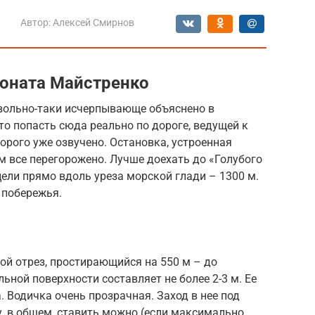
Автор:
Алексей Смирнов
ионата Майстренко
вольно-таки исчерпывающе объяснено в
то попасть сюда реально по дороге, ведущей к
орого уже озвучено. Остановка, устроенная
ам все перегорожено. Лучше доехать до «Голубого
цели прямо вдоль уреза морской глади – 1300 м.
 побережья.
ой отрез, простирающийся на 550 м – до
ной поверхности составляет не более 2-3 м. Ее
. Водичка очень прозрачная. Заход в нее под
, в общем, ставить можно (если максимально