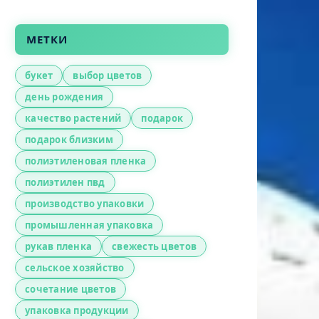
МЕТКИ
букет
выбор цветов
день рождения
качество растений
подарок
подарок близким
полиэтиленовая пленка
полиэтилен пвд
производство упаковки
промышленная упаковка
рукав пленка
свежесть цветов
сельское хозяйство
сочетание цветов
упаковка продукции