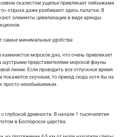
расивом скалистом ущелье привлекает пейзажами
го» отдыха даже разбивают здесь палатки. В
икают элементы цивилизации в виде аренды
акционов.
т самые минимальные удобства
 каменистое морское дно, что очень привлекает
За шустрыми представителями морской фауны
вой линии. Если проводить все отпускное время
и покажется скучным, то приезд сюда хотя бы на
ск просто незабываемым.
с глубокой древности. В начале 1 тысячелетия
потом в Боспорское царства.
, на протяжении 4-5 км от моря находили следы