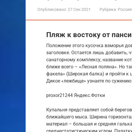
Опубликовано:
27 Сен 2021
Рубрика:
Россия
Пляж к востоку от панс
Положение этого кусочка взморья до
заголовке. Остается лишь добавить, ч
санаторному комплексу, название кот
ближе всего – «Лесная поляна». Но т
факела» (Широкая балка) и пройти к 
Дикое «лежбище» узнаете по сужению
proxor21244 Яндекс.Фотки
Купальня представляет собой берегов
ближайшего мыса. Ширина горизонталь
материал – большая и средняя галька
среднестатистическим углом. Палатку