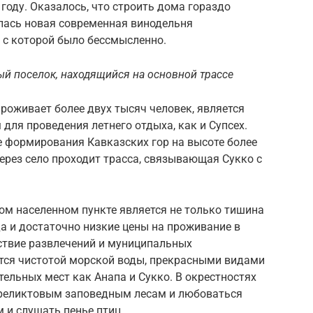
году. Оказалось, что строить дома гораздо
вилась новая современная винодельня
 с которой было бессмысленно.
й поселок, находящийся на основной трассе
проживает более двух тысяч человек, является
для проведения летнего отдыха, как и Супсех.
е формирования Кавказских гор на высоте более
ерез село проходит трасса, связывающая Сукко с
м населенном пункте является не только тишина
да и достаточно низкие цены на проживание в
тствие развлечений и муниципальных
тся чистотой морской воды, прекрасными видами
тельных мест как Анапа и Сукко. В окрестностях
 реликтовым заповедным лесам и любоваться
 и слушать пенье птиц.