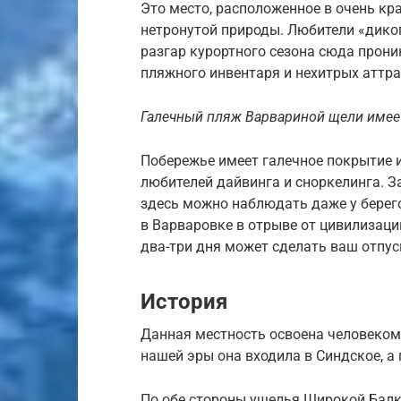
Это место, расположенное в очень к
нетронутой природы. Любители «дико
разгар курортного сезона сюда прон
пляжного инвентаря и нехитрых аттр
Галечный пляж Варвариной щели имее
Побережье имеет галечное покрытие и
любителей дайвинга и сноркелинга. 
здесь можно наблюдать даже у берего
в Варваровке в отрыве от цивилизаци
два-три дня может сделать ваш отпу
История
Данная местность освоена человеком 
нашей эры она входила в Синдское, а 
По обе стороны ущелья Широкой Балки