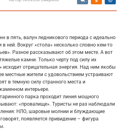
нн в пять, валун ледникового периода с идеально
 в ней. Вокруг «стола» несколько словно кем-то
ев». Разное рассказывают об этом месте. А вот
тяжелые камни. Только черту под силу их
ла» исходит отрицательная энергия. Над ним якобы
нее местные жители с удовольствием устраивают
рят в темную силу странного места и
каменном интерьере.
старинного парка проходит линия мощного
азывают: «провалище». Туристы не раз наблюдали
вления: НЛО, шаровые молнии и блуждающие
к говорят, появляется привидение – фигура
ы.