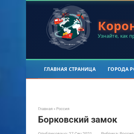
Перейти
к
контенту
Коро
Узнайте, как 
ГЛАВНАЯ СТРАНИЦА
ГОРОДА 
Главная
»
Россия
Борковский замок
Опубликовано:
27 Сен 2021
Рубрика:
Россия