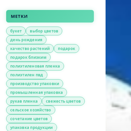
МЕТКИ
букет
выбор цветов
день рождения
качество растений
подарок
подарок близким
полиэтиленовая пленка
полиэтилен пвд
производство упаковки
промышленная упаковка
рукав пленка
свежесть цветов
сельское хозяйство
сочетание цветов
упаковка продукции