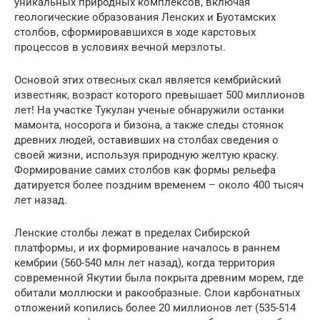
уникальных природных комплексов, включая
геологические образования Ленских и Буотамских
столбов, сформировавшихся в ходе карстовых
процессов в условиях вечной мерзлоты.
Основой этих отвесных скал является кембрийский
известняк, возраст которого превышает 500 миллионов
лет! На участке Тукулан ученые обнаружили останки
мамонта, носорога и бизона, а также следы стоянок
древних людей, оставивших на столбах сведения о
своей жизни, используя природную желтую краску.
Формирование самих столбов как формы рельефа
датируется более поздним временем – около 400 тысяч
лет назад.
Ленские столбы лежат в пределах Сибирской
платформы, и их формирование началось в раннем
кембрии (560-540 млн лет назад), когда территория
современной Якутии была покрыта древним морем, где
обитали моллюски и ракообразные. Слои карбонатных
отложений копились более 20 миллионов лет (535-514