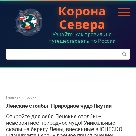
Перейти
Корона
к
контенту
Севера
Узнайте, как правильно
путешествовать по России
Поиск:
Главная
»
Россия
Ленские столбы: Природное чудо Якутии
Откройте для себя Ленские столбы –
невероятное природное чудо! Уникальные
скалы на берегу Лены, внесенные в ЮНЕСКО.
Планируйте незабываемое приключение!