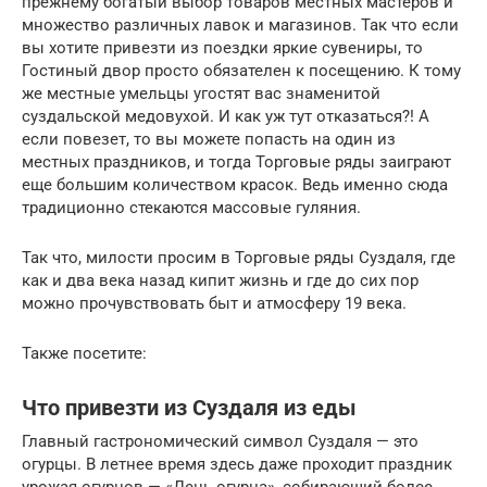
прежнему богатый выбор товаров местных мастеров и
множество различных лавок и магазинов. Так что если
вы хотите привезти из поездки яркие сувениры, то
Гостиный двор просто обязателен к посещению. К тому
же местные умельцы угостят вас знаменитой
суздальской медовухой. И как уж тут отказаться?! А
если повезет, то вы можете попасть на один из
местных праздников, и тогда Торговые ряды заиграют
еще большим количеством красок. Ведь именно сюда
традиционно стекаются массовые гуляния.
Так что, милости просим в Торговые ряды Суздаля, где
как и два века назад кипит жизнь и где до сих пор
можно прочувствовать быт и атмосферу 19 века.
Также посетите:
Что привезти из Суздаля из еды
Главный гастрономический символ Суздаля — это
огурцы. В летнее время здесь даже проходит праздник
урожая огурцов — «День огурца», собирающий более