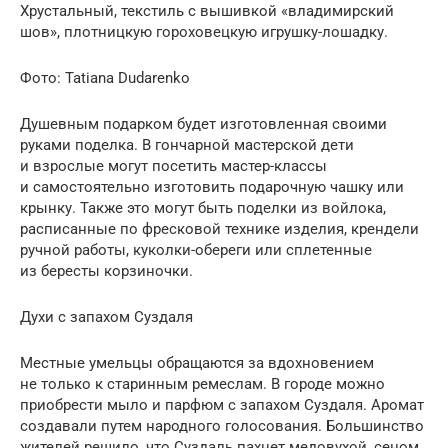
Хрустальный, текстиль с вышивкой «владимирский
шов», плотницкую гороховецкую игрушку-лошадку.
Фото: Tatiana Dudarenko
Душевным подарком будет изготовленная своими
руками поделка. В гончарной мастерской дети
и взрослые могут посетить мастер-классы
и самостоятельно изготовить подарочную чашку или
крынку. Также это могут быть поделки из войлока,
расписанные по фресковой технике изделия, крендели
ручной работы, куколки-обереги или сплетенные
из бересты корзиночки.
Духи с запахом Суздаля
Местные умельцы обращаются за вдохновением
не только к старинным ремеслам. В городе можно
приобрести мыло и парфюм с запахом Суздаля. Аромат
создавали путем народного голосования. Большинство
жителей решило, что Суздаль пахнет медовухой, сеном