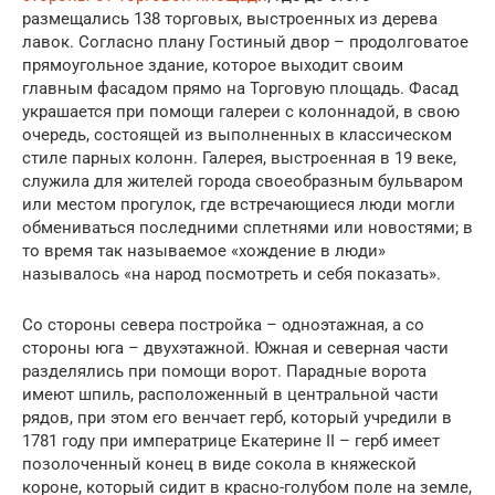
размещались 138 торговых, выстроенных из дерева
лавок. Согласно плану Гостиный двор – продолговатое
прямоугольное здание, которое выходит своим
главным фасадом прямо на Торговую площадь. Фасад
украшается при помощи галереи с колоннадой, в свою
очередь, состоящей из выполненных в классическом
стиле парных колонн. Галерея, выстроенная в 19 веке,
служила для жителей города своеобразным бульваром
или местом прогулок, где встречающиеся люди могли
обмениваться последними сплетнями или новостями; в
то время так называемое «хождение в люди»
называлось «на народ посмотреть и себя показать».
Со стороны севера постройка – одноэтажная, а со
стороны юга – двухэтажной. Южная и северная части
разделялись при помощи ворот. Парадные ворота
имеют шпиль, расположенный в центральной части
рядов, при этом его венчает герб, который учредили в
1781 году при императрице Екатерине II – герб имеет
позолоченный конец в виде сокола в княжеской
короне, который сидит в красно-голубом поле на земле,