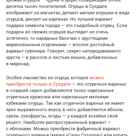
десятка тысяч посетителей. Огурцы в Суздале
изображают на магнитах, делают мягкие игрушки в виде
огурцов, рисуют на картинах. Но лучший вариант
подарка символа города — это съедобный огурец. Если
подарок из свежих огурцов выглядит не очень
эстетично, то нарядные баночки с хрустящими
маринованным огурчиками — вполне достойный
вариант сувенира. Говорят, секрет непередаваемого
хруста — в рассоле и листьях вишни, добавленных
в маринад.
Особое лакомство из огурца, которое
можно
приобрести только в Суздале
— это огуречное варенье:
в сладкий сироп добавляются тонко нарезанные
огуречные кружочки или нарезанные мелкими
кубиками огурцы. Так как огуречное варенье не имеет
ярко выраженного вкуса, в него добавляются яблоки,
орехи, сухофрукты, ягоды — у каждой хозяйки свой
рецепт. Наиболее распространенный вариант —
с яблоками. Можно приобрести фабричный вариант
огуречного варенья (марка «Сады Суздаля») или купить