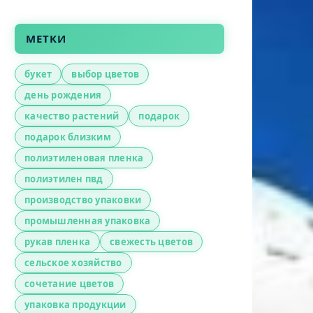
МЕТКИ
букет
выбор цветов
день рождения
качество растений
подарок
подарок близким
полиэтиленовая пленка
полиэтилен пвд
производство упаковки
промышленная упаковка
рукав пленка
свежесть цветов
сельское хозяйство
сочетание цветов
упаковка продукции