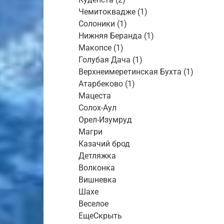
Чемитоквадже (1)
Солоники (1)
Нижняя Беранда (1)
Макопсе (1)
Голубая Дача (1)
Верхнеимеретинская Бухта (1)
Атарбеково (1)
Мацеста
Солох-Аул
Орел-Изумруд
Магри
Казачий брод
Детляжка
Волконка
Вишневка
Шахе
Веселое
ЕщеСкрыть