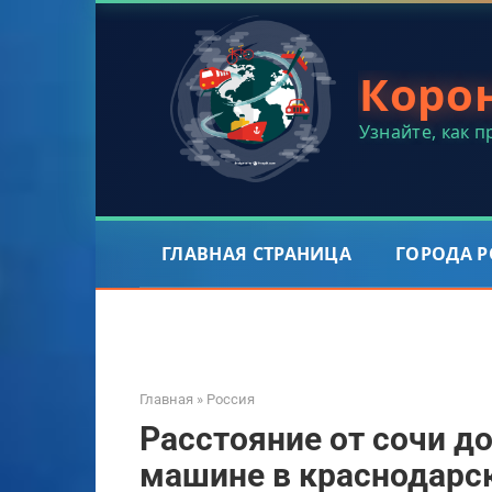
Перейти
к
контенту
Коро
Узнайте, как 
ГЛАВНАЯ СТРАНИЦА
ГОРОДА 
Главная
»
Россия
Расстояние от сочи до
машине в краснодарс