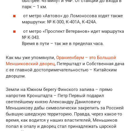
быстрее: 45 минут и 94₽. От станции до входа в
парк – 1 км.
от метро «Автово» до Ломоносова ходят также
маршрутки: № К-300, К-401А, К-424А.
от метро «Проспект Ветеранов» идет маршрутка
№ К-343.
Время в пути – так же в пределах часа.
Как мы уже упомянули,
Ораниенбаум – это Большой
Меншиковский дворец
, Петерштадт и Собственная дача
с ее главной достопримечательностью – Китайским
дворцом.
Земли на Южном берегу Финского залива – прямо
напротив Кронштадта – Петр Первый подарил
светлейшему князю Александру Даниловичу
Меньшикову дабы символически закрепить за Россией
бывшую шведскую территорию. Правда, через какое-то
время, как водится у наших властителей, Меньшиков
попал в опалу и дворец стал принадлежать царской