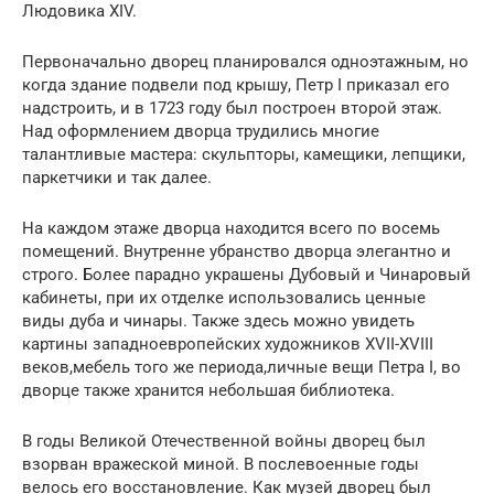
Людовика XIV.
Первоначально дворец планировался одноэтажным, но
когда здание подвели под крышу, Петр I приказал его
надстроить, и в 1723 году был построен второй этаж.
Над оформлением дворца трудились многие
талантливые мастера: скульпторы, камещики, лепщики,
паркетчики и так далее.
На каждом этаже дворца находится всего по восемь
помещений. Внутренне убранство дворца элегантно и
строго. Более парадно украшены Дубовый и Чинаровый
кабинеты, при их отделке использовались ценные
виды дуба и чинары. Также здесь можно увидеть
картины западноевропейских художников XVII-XVIII
веков,мебель того же периода,личные вещи Петра I, во
дворце также хранится небольшая библиотека.
В годы Великой Отечественной войны дворец был
взорван вражеской миной. В послевоенные годы
велось его восстановление. Как музей дворец был