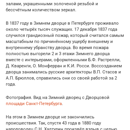
залами, украшенными золоченой резьбой и
бессчётным количеством зеркал.
В 1837 году в Зимнем дворце в Петербурге проживало
около четырёх тысяч служащих. 17 декабря 1837 года
случился грандиозный пожар, который считался самым
масштабным по причинённому ущербу внешнему и
внутреннему убранству дворца. Во время пожара
полностью выгорели 2 и 3 этажи Зимнего дворца
вместе с интерьерами, оформленными Б.Ф. Растрелли,
Д. Кваренги, О. Монферран и К.И. Росси. Воссозданием
дворца занимались русские архитекторы В.П. Стасов и
А.П. Брюллов, справились они со своей работой за 2
года.
Фотография. Вид на Зимний дворец с Дворцовой
площади Санкт-Петербурга
.
На этом в Зимнем дворце не закончились
происшествия. Так, спустя 43 года в 1880 году
народоволец С.Н. Халтурин произвёл взрыв с целью