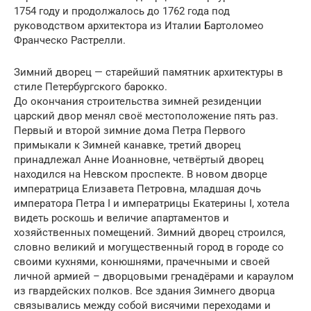
1754 году и продолжалось до 1762 года под
руководством архитектора из Италии Бартоломео
Франческо Растрелли.
Зимний дворец — старейший памятник архитектуры в
стиле Петербургского барокко.
До окончания строительства зимней резиденции
царский двор менял своё местоположение пять раз.
Первый и второй зимние дома Петра Первого
примыкали к Зимней канавке, третий дворец
принадлежал Анне Иоанновне, четвёртый дворец
находился на Невском проспекте. В новом дворце
императрица Елизавета Петровна, младшая дочь
императора Петра I и императрицы Екатерины I, хотела
видеть роскошь и величие апартаментов и
хозяйственных помещений. Зимний дворец строился,
словно великий и могущественный город в городе со
своими кухнями, конюшнями, прачечными и своей
личной армией – дворцовыми гренадёрами и караулом
из гвардейских полков. Все здания Зимнего дворца
связывались между собой висячими переходами и