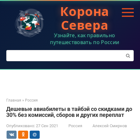
Перейти
Корона
к
контенту
Севера
Узнайте, как правильно
путешествовать по России
Поиск:
Главная
»
Россия
Дешевые авиабилеты в тайбэй со скидками до
30% без комиссий, сборов и других переплат
Опубликовано:
27 Сен 2021
Россия
Алексей Смирнов