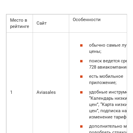
Особенности
Место в
Сайт
рейтинге
обычно самые лучш
цены;
поиск ведется сред
728 авиакомпаний;
есть мобильное
приложение;
удобные инструмен
1
Aviasales
“Календарь низких
цен”, “Карта низких
цен”, подписка на
изменение тарифов;
дополнительно мож
подобрать страховку