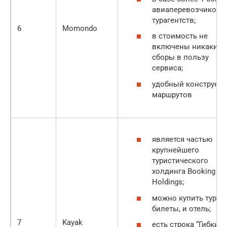
авиаперевозчиков 
турагентств;
6
Momondo
в стоимость не
включены никакие
сборы в пользу
сервиса;
удобный конструкто
маршрутов
является частью
крупнейшего
туристического
холдинга Booking
Holdings;
можно купить тур: и
билеты, и отель;
7
Kayak
есть строка “Гибкие