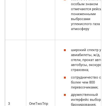
особым знаком
отмечаются рейсы с
пониженными
выбросами
углекислого газа в
атмосферу
широкий спектр услу
авиабилеты, ж/д,
отели, прокат авто,
автобусы, экскурсии
страховка;
сотрудничество с
более чем 800
перевозчиками;
дружественный
интерфейс выбора и
3
OneTwoTrip
бронирования;