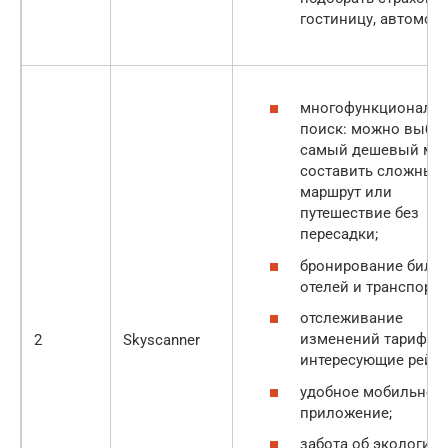
гостиницу, автомоб
многофункциональ
поиск: можно выбра
самый дешевый мес
составить сложный
маршрут или
путешествие без
пересадки;
бронирование билет
отелей и транспорта
отслеживание
изменений тарифов
2
Skyscanner
интересующие рейсы
удобное мобильное
приложение;
забота об экологии 