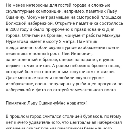
Не менее интересны для гостей города и сложные
скульптурные композиции, например, памятник Льву
Ошанину. Монумент размещен на смотровой площадке
Волжской набережной. Открытие памятника состоялось
в 2003 году и было приурочено к празднованию Дня
города. Отлитый из бронзы, монумент работы Махмуда
Нурматова имеет высоту 2 метра. Памятник
представляет собой скульптурное изображение поэта-
песенника в полный рост. Лев Иванович,
запечатленный в бронзе, оперся на парапет, в руках
держит томик стихов. А рядом небрежно брошен плащ,
который был его постоянным «спутником» в жизни.
Даже местные жители полюбили скульптурное
изображение, очень популярны у рыбинцев прогулки по
набережной и фото со статуей замечательного поэта.
Памятник Льву ОшанинуМне нравится1
В прошлом город считался столицей бурлаков, поэтому
нет ничего удивительного, что центральная набережная
украшена скульптурным памятником безымянного