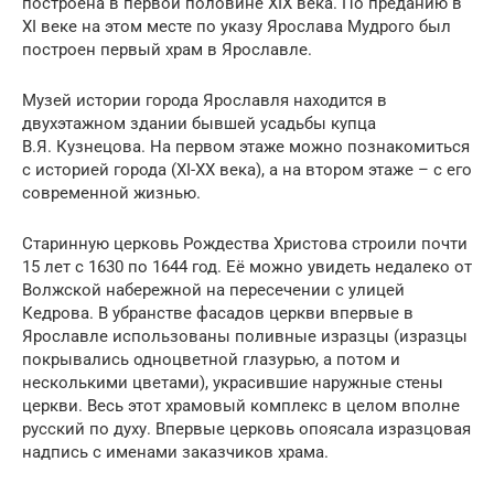
построена в первой половине XIX века. По преданию в
XI веке на этом месте по указу Ярослава Мудрого был
построен первый храм в Ярославле.
Музей истории города Ярославля находится в
двухэтажном здании бывшей усадьбы купца
В.Я. Кузнецова. На первом этаже можно познакомиться
с историей города (XI-XX века), а на втором этаже – с его
современной жизнью.
Старинную церковь Рождества Христова строили почти
15 лет с 1630 по 1644 год. Её можно увидеть недалеко от
Волжской набережной на пересечении с улицей
Кедрова. В убранстве фасадов церкви впервые в
Ярославле использованы поливные изразцы (изразцы
покрывались одноцветной глазурью, а потом и
несколькими цветами), украсившие наружные стены
церкви. Весь этот храмовый комплекс в целом вполне
русский по духу. Впервые церковь опоясала изразцовая
надпись с именами заказчиков храма.