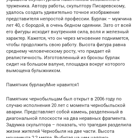
труженика. Автору работы, скульптору Писаревскому,
удалось создать удивительно точное изображение
представителя непростой профессии. Бурлак – мужчина
лет 40, с бородой, в очень бедном одеянии. Зато от всей
его фигуры исходит внутренняя сила, воля и железный
характер. Кажется, что он через мгновение поднимется,
чтобы продолжить свою работу. Высота фигура равна
среднему человеческому росту, что придает ей
реалистичность. Изготовленный из бронзы бурлак
сидит на большом валуне, площадка вокруг которого
вымощена булыжником.
Памятник бурлакуМне нравится1
Памятник чернобыльцам был открыт в 2006 году по
случаю исполнения 20 лет с момента чернобыльской
аварии. Представляет собой камень, разделенный в
диагональной плоскости на два неравных фрагмента.
Задумка скульптора – показать, что трагедия разделила
жизни жителей Чернобыля на две части. Высота
монумента 2,2 метра. Выбитая на нем надпись