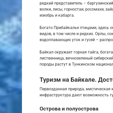
редкий представитель – баргузинский
волки, лисы, горностаи, росомахи, зай
изюбрь и кабарга.
Богато Прибайкалье птицами, здесь о
видов, в том числе и редких. Орлы, с
водоплавающих уток и гусей – распр
Байкал окружает горная тайга, богат
лиственница, вечнозеленый сибирский
породы растут в Тункинском национа
Туризм на Байкале. Дос
Первозданная природа, мистическая к
инфраструктура дают возможность ту
Острова и полуострова