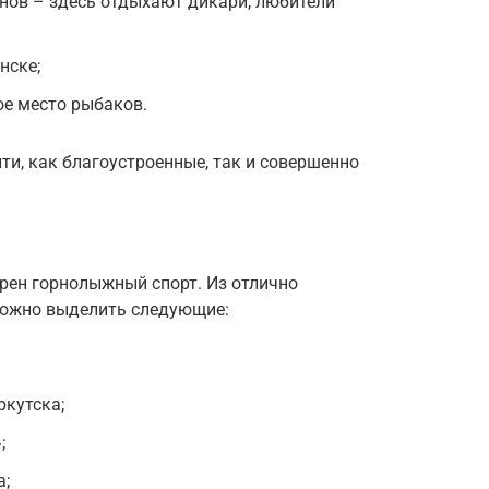
нов – здесь отдыхают дикари, любители
нске;
е место рыбаков.
и, как благоустроенные, так и совершенно
ярен горнолыжный спорт. Из отлично
ожно выделить следующие:
ркутска;
;
а;