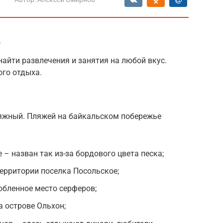
е
найти развлечения и занятия на любой вкус.
ого отдыха.
яжный. Пляжей на байкальском побережье
– назван так из-за бордового цвета песка;
территории поселка Посольское;
юбленное место серферов;
 острове Ольхон;