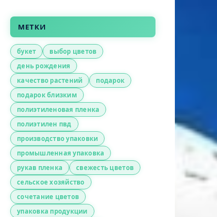
МЕТКИ
букет
выбор цветов
день рождения
качество растений
подарок
подарок близким
полиэтиленовая пленка
полиэтилен пвд
производство упаковки
промышленная упаковка
рукав пленка
свежесть цветов
сельское хозяйство
сочетание цветов
упаковка продукции