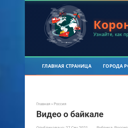
Перейти
к
контенту
Коро
Узнайте, как 
ГЛАВНАЯ СТРАНИЦА
ГОРОДА 
Главная
»
Россия
Видео о байкале
Опубликовано:
27 Сен 2021
Рубрика:
Россия