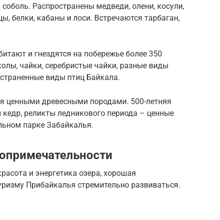
 соболь. Распространены медведи, олени, косули,
цы, белки, кабаны и лоси. Встречаются тарбаган,
битают и гнездятся на побережье более 350
околы, чайки, серебристые чайки, разные виды
остраненные виды птиц Байкала.
ая ценными древесными породами. 500-летняя
 кедр, реликты ледникового периода – ценные
льном парке Забайкалья.
топримечательности
расота и энергетика озера, хорошая
ризму Прибайкалья стремительно развиваться.