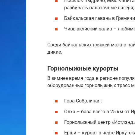
Поселок Выдрино, Мыс Капита
разбивать палаточные лагеря;
Байкальская гавань в Гремячи
Чивыркуйский залив – любимо
Среди байкальских пляжей можно найт
дикие.
Горнолыжные курорты
В зимнее время года в регионе попул
оборудованных горнолыжных трасс м
Гора Соболиная;
Олха – база всего в 25 км от И
Горнолыжный центр «Истлэнд»
Ерши – курорт в черте Иркутск