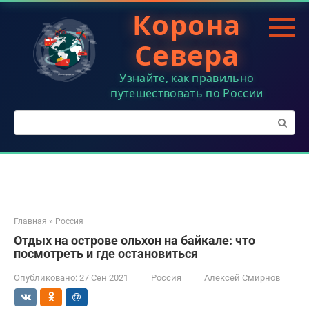
Перейти
Корона
к
контенту
Севера
Узнайте, как правильно
путешествовать по России
Поиск:
Главная
»
Россия
Отдых на острове ольхон на байкале: что
посмотреть и где остановиться
Опубликовано:
27 Сен 2021
Россия
Алексей Смирнов