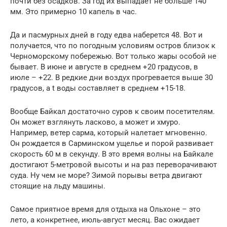
почти без осадков. За год их выпадает не больше 140
мм. Это примерно 10 капель в час.
Да и пасмурных дней в году едва наберется 48. Вот и
получается, что по погодным условиям остров близок к
Черноморскому побережью. Вот только жары особой не
бывает. В июне и августе в среднем +20 градусов, в
июле – +22. В редкие дни воздух прогревается выше 30
градусов, а t воды составляет в среднем +15-18.
Вообще Байкал достаточно суров к своим посетителям.
Он может взглянуть ласково, а может и хмуро.
Например, ветер сарма, который налетает мгновенно.
Он рождается в Сарминском ущелье и порой развивает
скорость 60 м в секунду. В это время волны на Байкале
достигают 5-метровой высоты и на раз переворачивают
суда. Ну чем не море? Зимой порывы ветра двигают
стоящие на льду машины.
Самое приятное время для отдыха на Ольхоне – это
лето, а конкретнее, июль-август месяц. Вас ожидает