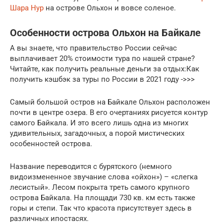
Шара Нур
на острове Ольхон и вовсе соленое.
Особенности острова Ольхон на Байкале
А вы знаете, что правительство России сейчас
выплачивает 20% стоимости тура по нашей стране?
Читайте, как получить реальные деньги за отдых:Как
получить кэшбэк за туры по России в 2021 году ->>>
Самый большой остров на Байкале Ольхон расположен
почти в центре озера. В его очертаниях рисуется контур
самого Байкала. И это всего лишь одна из многих
удивительных, загадочных, а порой мистических
особенностей острова.
Название переводится с бурятского (немного
видоизмененное звучание слова «ойхон») – «слегка
лесистый». Лесом покрыта треть самого крупного
острова Байкала. На площади 730 кв. км есть также
горы и степи. Так что красота присутствует здесь в
различных ипостасях.