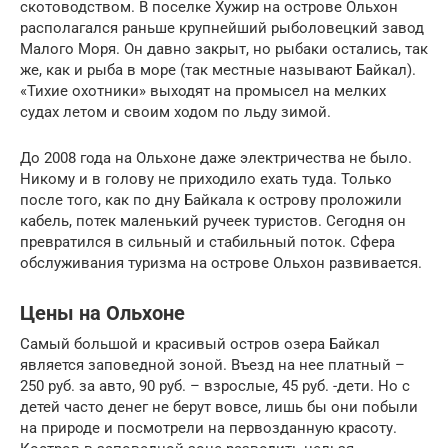
скотоводством. В поселке Хужир на острове Ольхон
располагался раньше крупнейший рыболовецкий завод
Малого Моря. Он давно закрыт, но рыбаки остались, так
же, как и рыба в море (так местные называют Байкал).
«Тихие охотники» выходят на промысел на мелких
судах летом и своим ходом по льду зимой.
До 2008 года на Ольхоне даже электричества не было.
Никому и в голову не приходило ехать туда. Только
после того, как по дну Байкала к острову проложили
кабель, потек маленький ручеек туристов. Сегодня он
превратился в сильный и стабильный поток. Сфера
обслуживания туризма на острове Ольхон развивается.
Цены на Ольхоне
Самый большой и красивый остров озера Байкал
является заповедной зоной. Въезд на нее платный –
250 руб. за авто, 90 руб. – взрослые, 45 руб. -дети. Но с
детей часто денег не берут вовсе, лишь бы они побыли
на природе и посмотрели на первозданную красоту.