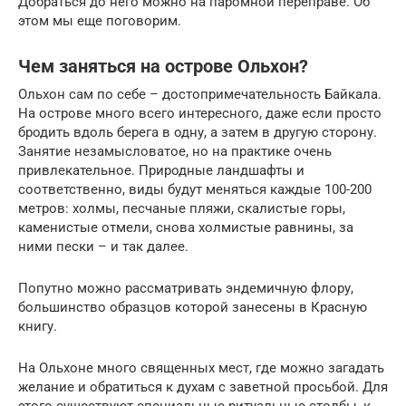
Добраться до него можно на паромной переправе. Об
этом мы еще поговорим.
Чем заняться на острове Ольхон?
Ольхон сам по себе – достопримечательность Байкала.
На острове много всего интересного, даже если просто
бродить вдоль берега в одну, а затем в другую сторону.
Занятие незамысловатое, но на практике очень
привлекательное. Природные ландшафты и
соответственно, виды будут меняться каждые 100-200
метров: холмы, песчаные пляжи, скалистые горы,
каменистые отмели, снова холмистые равнины, за
ними пески – и так далее.
Попутно можно рассматривать эндемичную флору,
большинство образцов которой занесены в Красную
книгу.
На Ольхоне много священных мест, где можно загадать
желание и обратиться к духам с заветной просьбой. Для
этого существуют специальные ритуальные столбы, к