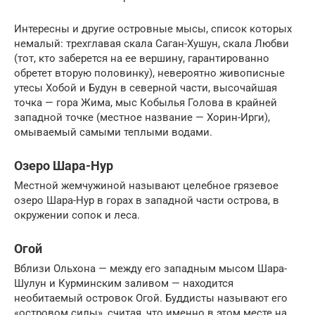
Интересны и другие островные мысы, список которых
немалый: трехглавая скала Саган-Хушун, скала Любви
(тот, кто заберется на ее вершину, гарантированно
обретет вторую половинку), невероятно живописные
утесы Хобой и Будун в северной части, высочайшая
точка — гора Жима, мыс Кобылья Голова в крайней
западной точке (местное название — Хорин-Ирги),
омываемый самыми теплыми водами.
Озеро Шара-Нур
Местной жемчужиной называют целебное грязевое
озеро Шара-Нур в горах в западной части острова, в
окружении сопок и леса.
Огой
Вблизи Ольхона — между его западным мысом Шара-
Шулун и Курминским заливом — находится
необитаемый островок Огой. Буддисты называют его
«островом силы», считая, что именно в этом месте на