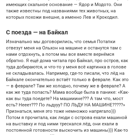
имеющих скальное основание — Ядор и Модото. Они
также известны под названиями тех животных, на
которых похожи внешне, а именно Лев и Крокодил.
С поезда — на Байкал
Изначально мы договорились, что семья Потапки
отвезут меня на Ольхон на машине и останутся там с
нами отдохнуть, а потом мы все вместе вернёмся
обратно. Я ещё дома читала про Байкал, про остров, как
туда добираются, и что-то у меня всё картинка в голове
не складывалась. Например, где-то писали, что лёд на
Байкале окончательно встаёт только в феврале. Как это
— в феврале? Там же холодно, почему же в феврале? А
как же туда попасть? Мама вообще была в панике: «Как-
как вы туда поедете? На машииине??? А там что, мост
есть? Нееет??? По льдууу? ПО ЛЬДУ НА МАШИНЕ?????»
Признаться, меня это тоже немножко напрягало)))
Потом я прочитала, как люди с острова ехали машиной
на выставку и под ними трескался лёд, они ехали в
постоянной готовности выскочить из машины))) Как-то