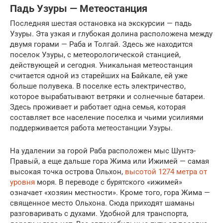
Падь Узуры — Метеостанция
Последняя шестая остановка на экскурсии — падь
Узуры. Эта узкая и глубокая долина расположена между
двумя горами — Раба и Толгай. Здесь же находится
поселок Узуры, с метеорологической станцией,
действующей и сегодня. Уникальная метеостанция
считается одной из старейших на Байкале, ей уже
больше полувека. В поселке есть электричество,
которое вырабатывают ветряки и солнечные батареи.
Здесь проживает и работает одна семья, которая
составляет все население поселка и чьими усилиями
поддерживается работа метеостанции Узуры.
На удалении за горой Раба расположен мыс Шунтэ-
Правый, а еще дальше гора Жима или Ижимей — самая
высокая точка острова Ольхон,
высотой 1274 метра от
уровня
моря. В переводе с бурятского «ижимей»
означает «хозяин местности». Кроме того, гора Жима —
священное место Ольхона. Сюда приходят шаманы
разговаривать с духами. Удобной для транспорта,