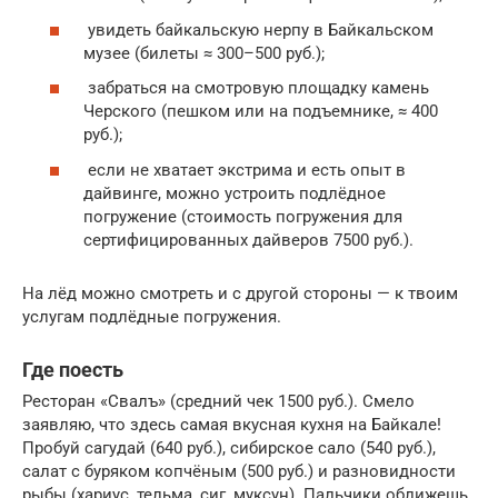
увидеть байкальскую нерпу в Байкальском
музее (билеты ≈ 300–500 руб.);
забраться на смотровую площадку камень
Черского (пешком или на подъемнике, ≈ 400
руб.);
если не хватает экстрима и есть опыт в
дайвинге, можно устроить подлёдное
погружение (стоимость погружения для
сертифицированных дайверов 7500 руб.).
На лёд можно смотреть и с другой стороны — к твоим
услугам подлёдные погружения.
Где поесть
Ресторан «Свалъ» (средний чек 1500 руб.). Смело
заявляю, что здесь самая вкусная кухня на Байкале!
Пробуй сагудай (640 руб.), сибирское сало (540 руб.),
салат с буряком копчёным (500 руб.) и разновидности
рыбы (хариус, тельма, сиг, муксун). Пальчики оближешь,