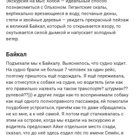
Экскурсия на мыс Хобой — идеальный способ
познакомиться с Ольхоном. Гигантские скалы,
вертикально врезающиеся в воду, песчаные дюны,
степи и хвойные деревья — увидеть прекрасный пейзаж
и великий Байкал, который то открывается взору, то
окутывается сизой дымкой и напускает холодный
ветер.
Байкал
Подъехали мы к Байкалу. Выяснилось, что судно ходит.
На судно брали не больше 7 человек за один рейс,
поэтому пришлось ещё подождать. Я ещё переживала,
как отнесутся к собаке на судне, но водитель (или как
его правильно назвать на таком транспорте? штурман??
рулевой??))) и другие люди как-то воспринимали собаку
как ещё одного полноправного пассажира, ей помогали
поудобнее устроиться, причём как-то даже обращались
не ко мне, а к ней самой. Я потом ещё сталкивалась с
этим на острове, когда мы ездили на экскурсию и
водитель предложил Айке отдельное место сзади,
сказал, что до неё здесь ездил пёс по имени Семён, и