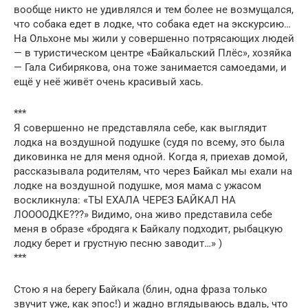
вообще никто не удивлялся и тем более не возмущался,
что собака едет в лодке, что собака едет на экскурсию…
На Ольхоне мы жили у совершенно потрясающих людей
— в туристическом центре «Байкальский Плёс», хозяйка
— Гала Сибирякова, она тоже занимается самоедами, и
ещё у неё живёт очень красивый хась.
***
Я совершенно не представляла себе, как выглядит
лодка на воздушной подушке (судя по всему, это была
диковинка не для меня одной. Когда я, приехав домой,
рассказывала родителям, что через Байкал мы ехали на
лодке на воздушной подушке, моя мама с ужасом
воскликнула: «ТЫ ЕХАЛА ЧЕРЕЗ БАЙКАЛ НА
ЛООООДКЕ???» Видимо, она живо представила себе
меня в образе «бродяга к Байкалу подходит, рыбацкую
лодку берет и грустную песню заводит…» )
***
Стою я на берегу Байкала (блин, одна фраза только
звучит уже, как эпос!) и жадно вглядываюсь вдаль, что