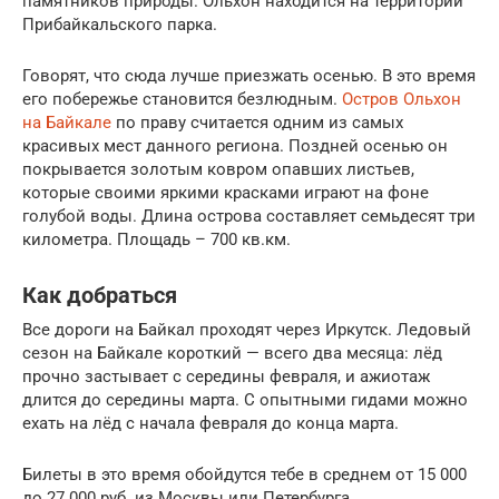
памятников природы. Ольхон находится на территории
Прибайкальского парка.
Говорят, что сюда лучше приезжать осенью. В это время
его побережье становится безлюдным.
Остров Ольхон
на Байкале
по праву считается одним из самых
красивых мест данного региона. Поздней осенью он
покрывается золотым ковром опавших листьев,
которые своими яркими красками играют на фоне
голубой воды. Длина острова составляет семьдесят три
километра. Площадь – 700 кв.км.
Как добраться
Все дороги на Байкал проходят через Иркутск. Ледовый
сезон на Байкале короткий — всего два месяца: лёд
прочно застывает с середины февраля, и ажиотаж
длится до середины марта. С опытными гидами можно
ехать на лёд с начала февраля до конца марта.
Билеты в это время обойдутся тебе в среднем от 15 000
до 27 000 руб. из Москвы или Петербурга.