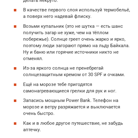
делать некруто.
В качестве первого слоя используй термобельё,
а поверх него надевай флиску.
Возьми купальник (это не шутка — есть шанс
получить загар не хуже, чем на тёплом
побережье). Солнце греет очень жарко и ярко,
поэтому люди загорают прямо на льду Байкала.
Ну и баню или горячие источники никто не
отменял.
Из-за яркого солнца не пренебрегай
солнцезащитным кремом от 30 SPF и очками.
Ещё на морозе тебе пригодятся
самонагревающиеся грелки для рук и ног.
Запасись мощным Power Bank. Телефон на
морозе и ветру разряжается и выключается
очень быстро.
Как и в любое другое путешествие, не забудь
аптечку.