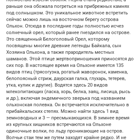
раньше она обожала погреться на прибрежных камнях
под солнышком. Это уникальное животное встретить
сейчас можно лишь на восточном берегу острова
Ольхон. Отсюда в последние годы полностью исчез
солнечный орел, который ранее гнездился на острове.
Это священный Белоголовый Орел, которому
посвящены многие древние легенды Байкала, сын
Хозяина Ольхона, а также прародитель местных
шаманов. Этой птице жертвоприношения приносятся до
сих пор. В настоящее время на Ольхоне имеется 135
видов птиц (трясогузка, рогатый жаворонок, каменка,
белопоясный стриж, даурская галка, глухарь, тетерев,
утка, кулик и другие). Водятся здесь 20 видов
млекопитающих (ласка, хорь, белка, заяц, лисица, рысь
и др.), включая эндемичного зверька под названием
ольхонская полевка. Он встречается исключительно в
прибайкальских степях. Можно найти здесь 1 вид
земноводных и 3 — пресмыкающихся. В зимнее время
из крупных хищников встречаются на Ольхоне
одиночные волки, по льду проникающие на остров.
Волчьи стаи тем же путем заходят крайне редко. И не