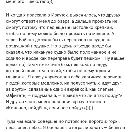
меня это… щекотало)))
И когда я приехала в Иркутск, выяснилось, что друзья
смогут отвезти меня до озера, а дальше проехать не
смогут, потому что лёд ещё не настолько крепкий,
чтобы по нему можно было проехать на машине. А
через Байкал должна быть переправа на судне на
воздушной подушке. Но в день отъезда вроде бы
сказали, что накануне судно было поломанное и не
ходило и вроде как переправа будет пешком… Ну ващее
щекотно) Там что-то типа 6км, пешком, по льду,
который слишком тонкий, чтобы по нему ходили
машины… Я сразу нарисовала себе картинку: вереница
людей, которые медленно, на полусогнутых, идут друг
за другом, связанные одной верёвкой, как слепые…
«Офигеть, — подумала я, — правда что ли я так пойду?»
И другая часть моего сознания сразу ответила:
«Конечно, пойдёшь, если все пойдут»)))))
Туда мы ехали совершенно потрясной дорогой: горы,
леса, снег, небо… Я боялась фотографировать — берегла