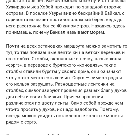
дороги к горе нет. Все автомобильные пути от поселка
Хужир до мыса Хобой проходят по западной стороне
острова. В поселке Узуры видно бескрайний Байкал, с
горизонта исчезает противоположный берег, ведь до
него расстояние более 40 километров. Находясь здесь
понимаешь, почему Байкал называют морем.
Почти на всех остановках маршрута можно заметить то
тут, то там повязанные ленточки на ветках деревьев и
на столбах. Столбы, вкопанные в почву, называются
«сэргэ», в переводе с бурятского «коновязь», такие
столбы ставили буряты у своего дома, они означают
что у этого места есть хозяин. Сэргэ — символ рода и
его нельзя разрушать. Разноцветные ленточки на
столбах, символизируют прошения разных благ у духов
для себя и своих близких. Причем прошения
различаются по цвету ленты. Само собой прежде чем
что-то просить у духов, их надо задобрить. Поэтому,
всегда можно увидеть оставленные золотые монеты
рядом с сэргэ.