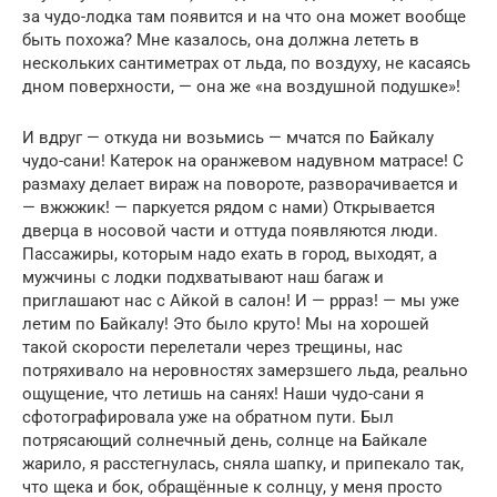
за чудо-лодка там появится и на что она может вообще
быть похожа? Мне казалось, она должна лететь в
нескольких сантиметрах от льда, по воздуху, не касаясь
дном поверхности, — она же «на воздушной подушке»!
И вдруг — откуда ни возьмись — мчатся по Байкалу
чудо-сани! Катерок на оранжевом надувном матрасе! С
размаху делает вираж на повороте, разворачивается и
— вжжжик! — паркуется рядом с нами) Открывается
дверца в носовой части и оттуда появляются люди.
Пассажиры, которым надо ехать в город, выходят, а
мужчины с лодки подхватывают наш багаж и
приглашают нас с Айкой в салон! И — ррраз! — мы уже
летим по Байкалу! Это было круто! Мы на хорошей
такой скорости перелетали через трещины, нас
потряхивало на неровностях замерзшего льда, реально
ощущение, что летишь на санях! Наши чудо-сани я
сфотографировала уже на обратном пути. Был
потрясающий солнечный день, солнце на Байкале
жарило, я расстегнулась, сняла шапку, и припекало так,
что щека и бок, обращённые к солнцу, у меня просто