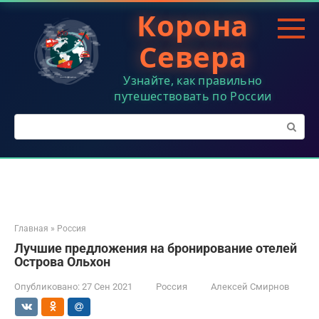
Перейти
Корона
к
контенту
Севера
Узнайте, как правильно
путешествовать по России
Поиск:
Главная
»
Россия
Лучшие предложения на бронирование отелей
Острова Ольхон
Опубликовано:
27 Сен 2021
Россия
Алексей Смирнов