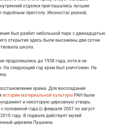
внутренней отделки приглашались лучшие
 подобным престолу. Иконостас резной,
едения был разбит небольшой парк с двенадцатью
 его открытия здесь были высажены две сотни
ствовала школа.
е продолжались до 1938 года, хотя и не
н. На следующий год храм был уничтожен. На
ину.
восстановлении храма. Для воссоздания
ом
истории материальной культуры
РАН были
ундамент и некоторую церковную утварь.
с половиной года (с февраля 2007 по август
2010 году. В подвале действует музей
щенный церквям Пушкина.