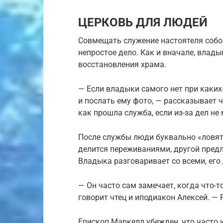
ЦЕРКОВЬ ДЛЯ ЛЮДЕЙ
Совмещать служение настоятеля собо
непростое дело. Как и вначале, влады
восстановления храма.
— Если владыки самого нет при каких
и послать ему фото, — рассказывает ч
как прошла служба, если из-за дел не
После службы люди буквально «ловят» 
делится переживаниями, другой пре
Владыка разговаривает со всеми, его 
— Он часто сам замечает, когда что-то 
говорит чтец и иподиакон Алексей. — 
Епископ Маркелл убежден, что часто 