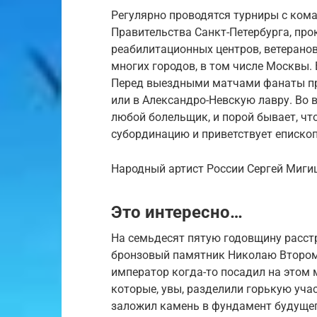
Регулярно проводятся турниры с ком
Правительства Санкт-Петербурга, прок
реабилитационных центров, ветерано
многих городов, в том числе Москвы.
Перед выездными матчами фанаты пр
или в Александро-Невскую лавру. Во 
любой болельщик, и порой бывает, чт
субординацию и приветствует епископа
Народный артист России Сергей Миги
Это интересно…
На семьдесят пятую годовщину расст
бронзовый памятник Николаю Второму
император когда-то посадил на этом м
которые, увы, разделили горькую уча
заложил камень в фундамент будущег