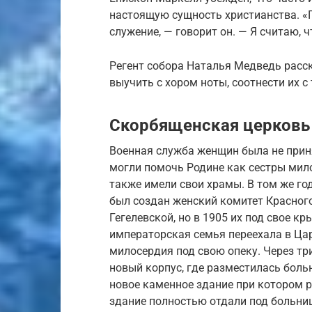
настоящую сущность христианства. «
служение, — говорит он. — Я считаю, 
Регент собора Наталья Медведь расск
выучить с хором ноты, соотнести их с
Скорбященская церковь
Военная служба женщин была не прин
могли помочь Родине как сестры мил
также имели свои храмы. В том же го
был создан женский комитет Красного
Гегелевской, но в 1905 их под свое кр
императорская семья переехала в Цар
милосердия под свою опеку. Через тр
новый корпус, где разместилась боль
новое каменное здание при котором 
здание полностью отдали под больни