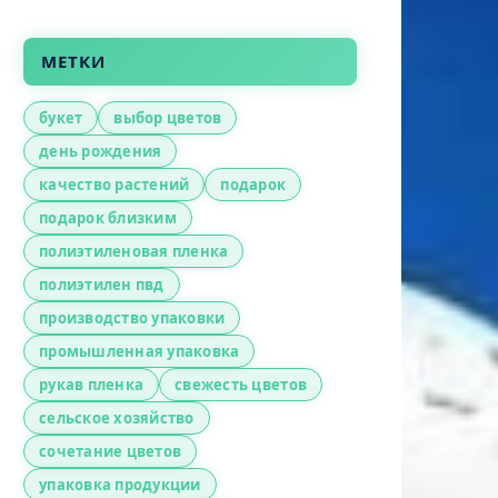
МЕТКИ
букет
выбор цветов
день рождения
качество растений
подарок
подарок близким
полиэтиленовая пленка
полиэтилен пвд
производство упаковки
промышленная упаковка
рукав пленка
свежесть цветов
сельское хозяйство
сочетание цветов
упаковка продукции