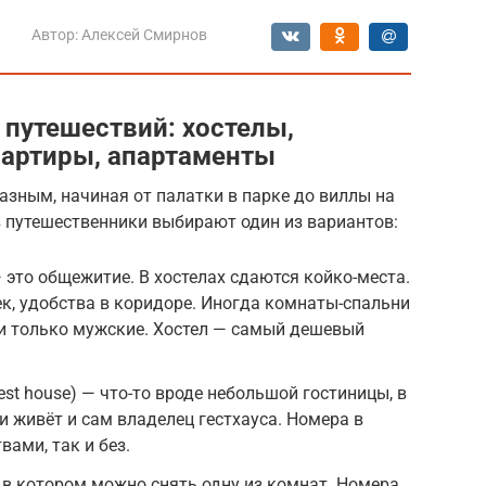
Автор:
Алексей Смирнов
 путешествий: хостелы,
квартиры, апартаменты
зным, начиная от палатки в парке до виллы на
в путешественники выбирают один из вариантов:
 это общежитие. В хостелах сдаются койко-места.
ек, удобства в коридоре. Иногда комнаты-спальни
 и только мужские. Хостел — самый дешевый
est house) — что-то вроде небольшой гостиницы, в
и живёт и сам владелец гестхауса. Номера в
вами, так и без.
 в котором можно снять одну из комнат. Номера