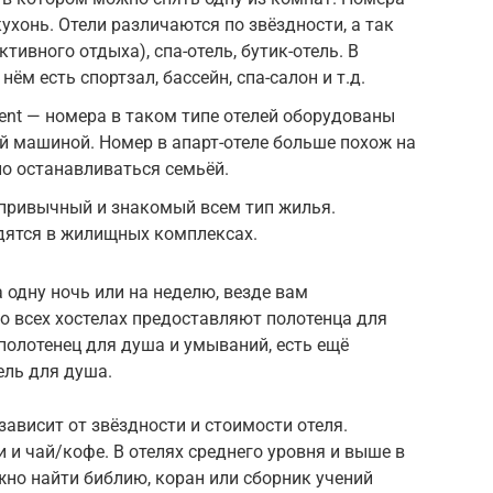
кухонь. Отели различаются по звёздности, а так
активного отдыха), спа-отель, бутик-отель. В
нём есть спортзал, бассейн, спа-салон и т.д.
ment — номера в таком типе отелей оборудованы
ой машиной. Номер в апарт-отеле больше похож на
но останавливаться семьёй.
привычный и знакомый всем тип жилья.
дятся в жилищных комплексах.
 одну ночь или на неделю, везде вам
во всех хостелах предоставляют полотенца для
 полотенец для душа и умываний, есть ещё
ель для душа.
зависит от звёздности и стоимости отеля.
 и чай/кофе. В отелях среднего уровня и выше в
но найти библию, коран или сборник учений