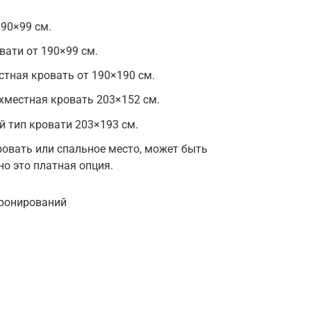
190×99 см.
вати от 190×99 см.
естная кровать от 190×190 см.
хместная кровать 203×152 см.
й тип кровати 203×193 см.
ровать или спальное место, может быть
о это платная опция.
бронирований