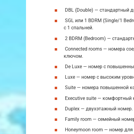
DBL (Double) — стандартный д
SGL или 1 BDRM (Single/1 Be
с 1 спальней.
2 BDRM (Bedroom) — стандарт
Connected rooms — номера со
ключом.
De Luxe — номер с повышенн
Luxe — номер с высоким уров
Suite — номера повышенной к
Executive suite — комфортный 
Duplex — двухэтажный номер.
Family room — семейный номер
Honeymoon room — номер для 