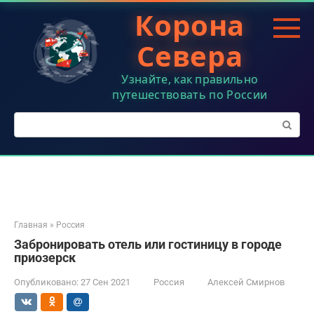
Перейти
Корона
к
контенту
Севера
Узнайте, как правильно
путешествовать по России
Поиск:
Главная
»
Россия
Забронировать отель или гостиницу в городе
приозерск
Опубликовано:
27 Сен 2021
Россия
Алексей Смирнов