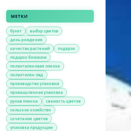
МЕТКИ
букет
выбор цветов
день рождения
качество растений
подарок
подарок близким
полиэтиленовая пленка
полиэтилен пвд
производство упаковки
промышленная упаковка
рукав пленка
свежесть цветов
сельское хозяйство
сочетание цветов
упаковка продукции