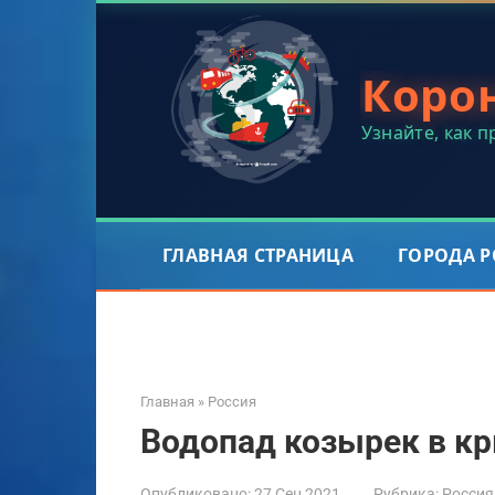
Перейти
к
контенту
Коро
Узнайте, как 
ГЛАВНАЯ СТРАНИЦА
ГОРОДА 
Главная
»
Россия
Водопад козырек в к
Опубликовано:
27 Сен 2021
Рубрика:
Россия