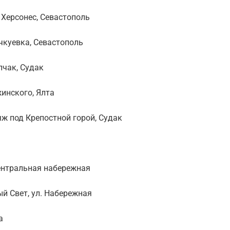
 Херсонес, Севастополь
чкуевка, Севастополь
лчак, Судак
инского, Ялта
ж под Крепостной горой, Судак
ентральная набережная
й Свет, ул. Набережная
а