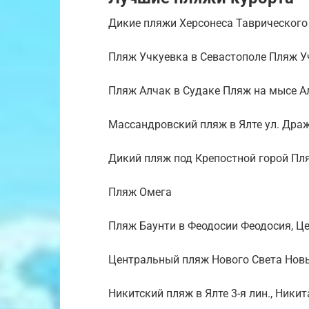
Дикие пляжи Херсонеса Таврического
Пляж Учкуевка в Севастополе Пляж У
Пляж Алчак в Судаке Пляж на мысе А
Массандровский пляж в Ялте ул. Драж
Дикий пляж под Крепостной горой Пля
Пляж Омега
Пляж Баунти в Феодосии Феодосия, Ц
Центральный пляж Нового Света Новы
Никитский пляж в Ялте 3-я лин., Никит