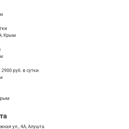
ым
утки
й, Крым
и
ым
2900 руб. в сутки
ым
 Крым
та
ная ул., 4А, Алушта