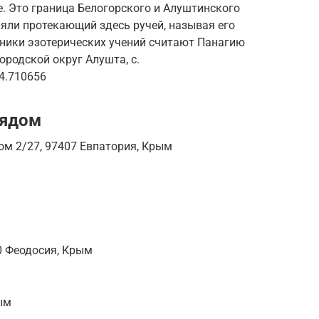
. Это граница Белогорского и Алуштинского
яли протекающий здесь ручей, называя его
нники эзотерических учений считают Панагию
родской округ Алушта, с.
4.710656
рядом
ом 2/27, 97407 Евпатория, Крым
0 Феодосия, Крым
ым