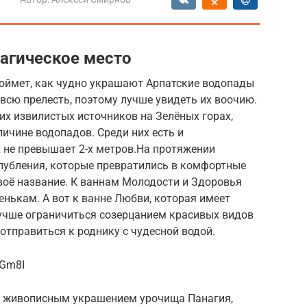
агическое место
поймет, как чудно украшают Арпатские водопады
 всю прелесть, поэтому лучше увидеть их воочию.
ких извилистых источников на Зелёных горах,
личине водопадов. Среди них есть и
х не превышает 2-х метров.На протяжении
глубления, которые превратились в комфортные
воё название. К ваннам Молодости и Здоровья
нькам. А вот к ванне Любви, которая имеет
Лучше ограничиться созерцанием красивых видов
отправиться к роднику с чудесной водой.
MGm8I
 живописным украшением урочища Панагия,