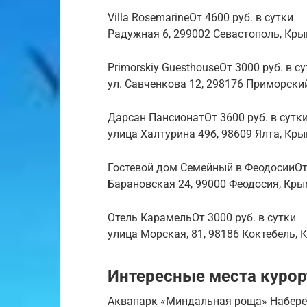
Villa RosemarineОт 4600 руб. в сутки
Радужная 6, 299002 Севастополь, Кр
Primorskiy GuesthouseОт 3000 руб. в с
ул. Савченкова 12, 298176 Приморски
Дарсан ПансионатОт 3600 руб. в сутк
улица Халтурина 49б, 98609 Ялта, Кр
Гостевой дом Семейный в ФеодосииОт 
Барановская 24, 99000 Феодосия, Кр
Отель КарамельОт 3000 руб. в сутки
улица Морская, 81, 98186 Коктебель,
Интересные места курор
Аквапарк «Миндальная роща» Набереж