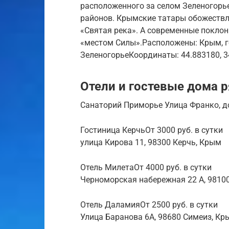
расположенного за селом Зеленогорье
районов. Крымские татары обожествл
«Святая река». А современные покло
«местом Силы».Расположены: Крым, го
ЗеленогорьеКоординаты: 44.883180, 3
Отели и гостевые дома 
Санаторий Приморье Улица Франко, д
Гостиница КерчьОт 3000 руб. в сутки
улица Кирова 11, 98300 Керчь, Крым
Отель МилетаОт 4000 руб. в сутки
Черноморская набережная 22 А, 9810
Отель ДаламияОт 2500 руб. в сутки
Улица Баранова 6А, 98680 Симеиз, Кр