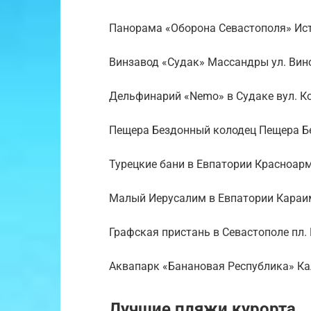
Панорама «Оборона Севастополя» Исто
Винзавод «Судак» Массандры ул. Вин
Дельфинарий «Nemo» в Судаке вул. Ко
Пещера Бездонный колодец Пещера Б
Турецкие бани в Евпатории Красноарме
Малый Иерусалим в Евпатории Караимс
Графская пристань в Севастополе пл. 
Аквапарк «Банановая Республика» Кал
Лучшие пляжи курорта