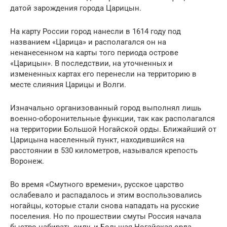
датой зарождения города Царицын.
На карту России город нанесли в 1614 году под
названием «Царица» и располагался он на
ненанесенном на карты того периода острове
«Царицын». В последствии, на уточненных и
измененных картах его перенесли на территорию в
месте слияния Царицы и Волги.
Изначально организованный город выполнял лишь
военно-оборонительные функции, так как располагался
на территории Большой Ногайской орды. Ближайший от
Царицына населенный пункт, находившийся на
расстоянии в 530 километров, назывался крепость
Воронеж.
Во время «Смутного времени», русское царство
ослабевало и распадалось и этим воспользовались
ногайцы, которые стали снова нападать на русские
поселения. Но по прошествии смуты Россия начала
быстро набирать силу, и Большая Ногайская орда