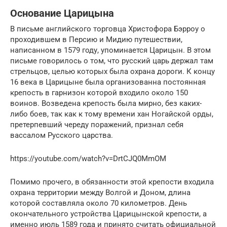
Основание Царицына
В письме английского торговца Христофора Бэрроу о
проходившем в Персию и Мидию путешествии,
написанном в 1579 году, упоминается Царицын. В этом
письме говорилось о том, что русский царь держал там
стрельцов, целью которых была охрана дороги. К концу
16 века в Царицыне была организованна постоянная
крепость в гарнизон которой входило около 150
воинов. Возведена крепость была мирно, без каких-
либо боев, так как к тому времени хан Ногайской орды,
претерпевший череду поражений, признал себя
вассалом Русского царства.
https://youtube.com/watch?v=DrtCJQ0MmOM
Помимо прочего, в обязанности этой крепости входила
охрана территории между Волгой и Доном, длина
которой составляла около 70 километров. День
окончательного устройства Царицынской крепости, а
именно июль 1589 года и принято считать официальной