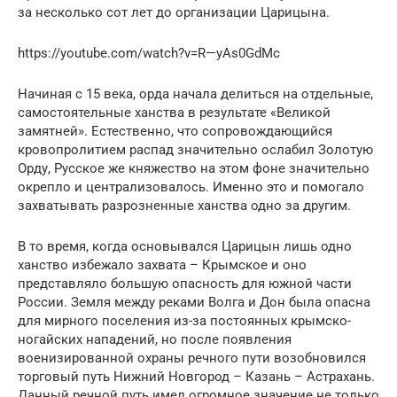
за несколько сот лет до организации Царицына.
https://youtube.com/watch?v=R—yAs0GdMc
Начиная с 15 века, орда начала делиться на отдельные,
самостоятельные ханства в результате «Великой
замятней». Естественно, что сопровождающийся
кровопролитием распад значительно ослабил Золотую
Орду, Русское же княжество на этом фоне значительно
окрепло и централизовалось. Именно это и помогало
захватывать разрозненные ханства одно за другим.
В то время, когда основывался Царицын лишь одно
ханство избежало захвата – Крымское и оно
представляло большую опасность для южной части
России. Земля между реками Волга и Дон была опасна
для мирного поселения из-за постоянных крымско-
ногайских нападений, но после появления
военизированной охраны речного пути возобновился
торговый путь Нижний Новгород – Казань – Астрахань.
Данный речной путь имел огромное значение не только