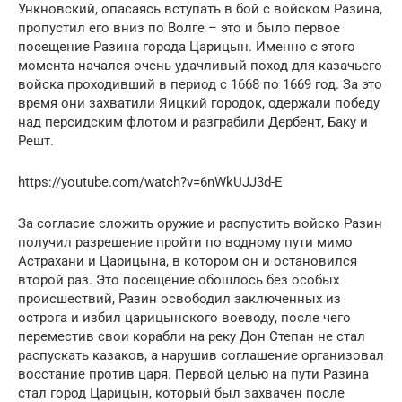
Ункновский, опасаясь вступать в бой с войском Разина,
пропустил его вниз по Волге – это и было первое
посещение Разина города Царицын. Именно с этого
момента начался очень удачливый поход для казачьего
войска проходивший в период с 1668 по 1669 год. За это
время они захватили Яицкий городок, одержали победу
над персидским флотом и разграбили Дербент, Баку и
Решт.
https://youtube.com/watch?v=6nWkUJJ3d-E
За согласие сложить оружие и распустить войско Разин
получил разрешение пройти по водному пути мимо
Астрахани и Царицына, в котором он и остановился
второй раз. Это посещение обошлось без особых
происшествий, Разин освободил заключенных из
острога и избил царицынского воеводу, после чего
переместив свои корабли на реку Дон Степан не стал
распускать казаков, а нарушив соглашение организовал
восстание против царя. Первой целью на пути Разина
стал город Царицын, который был захвачен после