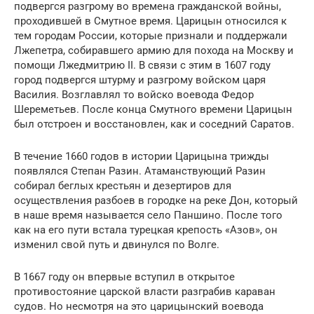
подвергся разгрому во времена гражданской войны,
проходившей в Смутное время. Царицын относился к
тем городам России, которые признали и поддержали
Лжепетра, собиравшего армию для похода на Москву и
помощи Лжедмитрию II. В связи с этим в 1607 году
город подвергся штурму и разгрому войском царя
Василия. Возглавлял то войско воевода Федор
Шереметьев. После конца Смутного времени Царицын
был отстроен и восстановлен, как и соседний Саратов.
В течение 1660 годов в истории Царицына трижды
появлялся Степан Разин. Атаманствующий Разин
собирал беглых крестьян и дезертиров для
осуществления разбоев в городке на реке Дон, который
в наше время называется село Паншино. После того
как на его пути встала турецкая крепость «Азов», он
изменил свой путь и двинулся по Волге.
В 1667 году он впервые вступил в открытое
противостояние царской власти разграбив караван
судов. Но несмотря на это царицынский воевода