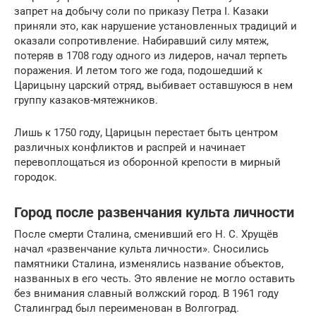
запрет на добычу соли по приказу Петра I. Казаки
приняли это, как нарушение установленных традиций и
оказали сопротивление. Набиравший силу мятеж,
потеряв в 1708 году одного из лидеров, начал терпеть
поражения. И летом того же года, подошедший к
Царицыну царский отряд, выбивает оставшуюся в нем
группу казаков-мятежников.
Лишь к 1750 году, Царицын перестает быть центром
различных конфликтов и распрей и начинает
перевоплощаться из оборонной крепости в мирный
городок.
Город после развенчания культа личности
После смерти Сталина, сменивший его Н. С. Хрущёв
начал «развенчание культа личности». Сносились
памятники Сталина, изменялись название объектов,
названных в его честь. Это явление не могло оставить
без внимания славный волжский город. В 1961 году
Сталинград был переименован в Волгоград.