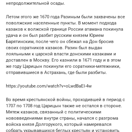
непродолжительной осады.
Летом этого же 1670 года Разиным были захвачены все
поволжские населенные пункты. В момент подхода
казаков к волжской границе России атамана покинула
удача и он был разбит русским князем Юрием
Барятинским, после чего он сбежал на Дон бросив
своих соратников казаков. Разин был выдан
лояльными к царской власти донскими казаками и
доставлен в Москву. Его казнили в 1671 году и в этом
же году Царицын покинули его соратники-мятежники,
отправившиеся в Астрахань, где были разбиты.
https://youtube.com/watch?v=oLwdBaEI-4w
Во время крестьянской войны, проходившей в период с
1707 по 1708 год Царицын также не остался в стороне.
Мятеж казаков, связанный с политическими
нововведениями внутри страны, начался с разгрома
войска князя Долгорукого, который намеревался
собрать укрывавшихся беглых крестьян и установить