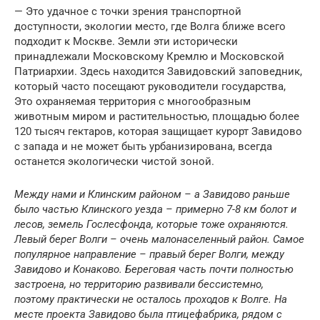
— Это удачное с точки зрения транспортной
доступности, экологии место, где Волга ближе всего
подходит к Москве. Земли эти исторически
принадлежали Московскому Кремлю и Московской
Патриархии. Здесь находится Завидовский заповедник,
который часто посещают руководители государства,
Это охраняемая территория с многообразным
животным миром и растительностью, площадью более
120 тысяч гектаров, которая защищает курорт Завидово
с запада и не может быть урбанизирована, всегда
останется экологически чистой зоной.
Между нами и Клинским районом – а Завидово раньше
было частью Клинского уезда – примерно 7-8 км болот и
лесов, земель Гослесфонда, которые тоже охраняются.
Левый берег Волги – очень малонаселенный район. Самое
популярное направление – правый берег Волги, между
Завидово и Конаково. Береговая часть почти полностью
застроена, но территорию развивали бессистемно,
поэтому практически не осталось проходов к Волге. На
месте проекта Завидово была птицефабрика, рядом с