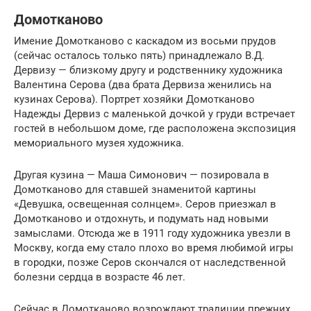
Домотканово
Имение Домотканово с каскадом из восьми прудов
(сейчас осталось только пять) принадлежало В.Д.
Дервизу — близкому другу и родственнику художника
Валентина Серова (два брата Дервиза женились на
кузинах Серова). Портрет хозяйки Домотканово
Надежды Дервиз с маленькой дочкой у груди встречает
гостей в небольшом доме, где расположена экспозиция
мемориального музея художника.
Другая кузина — Маша Симонович — позировала в
Домотканово для ставшей знаменитой картины
«Девушка, освещенная солнцем». Серов приезжал в
Домотканово и отдохнуть, и подумать над новыми
замыслами. Отсюда же в 1911 году художника увезли в
Москву, когда ему стало плохо во время любимой игры
в городки, позже Серов скончался от наследственной
болезни сердца в возрасте 46 лет.
Сейчас в Домотканово возрождают традиции прежних