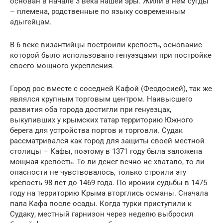
основан в начале 3 века нашей эры. Жили в нем сугды
– племена, родственные по языку современным
адыгейцам.
В 6 веке византийцы построили крепость, основание
которой было использовано генуэзцами при постройке
своего мощного укрепления.
Город рос вместе с соседней Кафой (Феодосией), так же
являлся крупным торговым центром. Наивысшего
развития оба города достигли при генуэзцах,
выкупивших у крымских татар территорию Южного
берега для устройства портов и торговли. Судак
рассматривался как город для защиты своей местной
столицы – Кафы, поэтому в 1371 году была заложена
мощная крепость. То ли денег вечно не хватало, то ли
опасности не чувствовалось, только строили эту
крепость 98 лет до 1469 года. По иронии судьбы в 1475
году на территорию Крыма вторглись османы. Сначала
пала Кафа после осады. Когда турки приступили к
Судаку, местный гарнизон через неделю выбросил