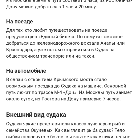
Из Москвы время в пути составит 3 часа, из Ростова-на-
Дону можно добраться з 1 час и 20 минут.
На поезде
Для тех, кто любит путешествовать на поезде
предусмотрен «Единый билет». По нему вы сможете
добраться до железнодорожного вокзала Анапы или
Краснодара, а уже потом отправиться в Судак на
общественном транспорте или на такси.
На автомобиле
В связи с открытием Крымского моста стало
возможным поездка до Судака на машине. Основной
путь лежит по трассе М-4 «Дон». Из Москвы путь займет
около суток, из Ростова-на-Дону примерно 7 часов.
Внешний вид судака
Судаки яркие представители класса лучепёрых рыб и
семейства Окуневых. Как выглядит рыба судак? Тело
рыбки сплюснуто с боков, вытянутое как у щуки, тельце.