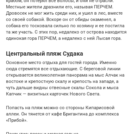
крабом, он потерял все волосы, и они не отрасли.
Местные жители дразнили его, называя ПЕРЧЕМ.
Дровосек не мог жить среди них, и ушел в лес, вместе
со своей собакой. Вскоре он от обиды окаменел, а
собака его тосковала сильно по хозяину и ее постигла
та же участь. С этих пор, недалеко от острова находится
одинокая гора ПЕРЧЕМ, а недалеко с ней Лысая гора.
Центральный пляж Судака
Основное место отдыха для гостей города. Именно
сюда стремятся все отдыхающие. С береговой линии
открывается великолепная панорама на мыс Алчак на
востоке и крепостную скалу и крепость на западе, а
чуть дальше видны отвесные скалы Сокола и мыса
Капчик — визитных карточек Нового Света.
Попасть на пляж можно со стороны Кипарисовой
аллеи. Он тянется от кафе Бригантина до комплекса
«Прибой».