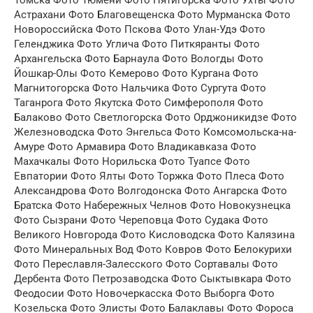
Томска Фото Тюмени Фото Пятигорска Фото Ухты Фото
Астрахани Фото Благовещенска Фото Мурманска Фото
Новороссийска Фото Пскова Фото Улан-Удэ Фото
Геленджика Фото Углича Фото Питкяранты Фото
Архангельска Фото Барнаула Фото Вологды Фото
Йошкар-Олы Фото Кемерово Фото Кургана Фото
Магнитогорска Фото Нальчика Фото Сургута Фото
Таганрога Фото Якутска Фото Симферополя Фото
Балаково Фото Светлогорска Фото Орджоникидзе Фото
Железноводска Фото Энгельса Фото Комсомольска-на-
Амуре Фото Армавира Фото Владикавказа Фото
Махачкалы Фото Норильска Фото Туапсе Фото
Евпатории Фото Ялты Фото Торжка Фото Плеса Фото
Александрова Фото Волгодонска Фото Ангарска Фото
Братска Фото Набережных Челнов Фото Новокузнецка
Фото Сызрани Фото Череповца Фото Судака Фото
Великого Новгорода Фото Кисловодска Фото Калязина
Фото Минеральных Вод Фото Ковров Фото Белокурихи
Фото Переславля-Залесского Фото Сортавалы Фото
Дербента Фото Петрозаводска Фото Сыктывкара Фото
Феодосии Фото Новочеркасска Фото Выборга Фото
Козельска Фото Элисты Фото Балаклавы Фото Фороса