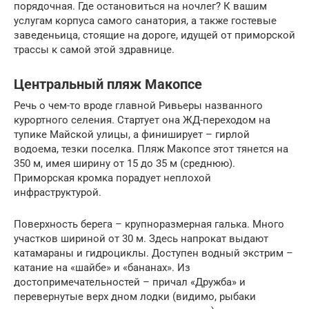
порядочная. Где остановиться на ночлег? К вашим
услугам корпуса самого санатория, а также гостевые
заведеньица, стоящие на дороге, идущей от приморской
трассы к самой этой здравнице.
Центральный пляж Макопсе
Речь о чем-то вроде главной Ривьеры названного
курортного селения. Стартует она ЖД-переходом на
тупике Майской улицы, а финиширует – гирлой
водоема, тезки поселка. Пляж Макопсе этот тянется на
350 м, имея ширину от 15 до 35 м (среднюю).
Приморская кромка порадует неплохой
инфраструктурой.
Поверхность берега – крупноразмерная галька. Много
участков шириной от 30 м. Здесь напрокат выдают
катамараны и гидроциклы. Доступен водный экстрим –
катание на «шайбе» и «бананах». Из
достопримечательностей – причал «Дружба» и
перевернутые верх дном лодки (видимо, рыбаки