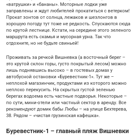
«ватрушки» и «бананы». Моторные лодки уже
заправлены и ждут любителей прокатиться с ветерком!
Прокат зонтов от солнца, лежаков и шезлонгов в
хорошую погоду тут тоже не редкость. Спускаются сюда
по крутой лестнице. Кстати, на середине этого зеленого
маршрута есть скамья и мусорная урна. Так что
отдохните, но не будьте свиньей!
Проживать за речкой Вишневка (а восточный берег –
это крутой склон горы, густо покрытый лесом) можно
лишь поднявшись высоко – в гостевых домах у
автобусной остановки «Буревестник-1». Тут же –
неплохой магазинчик, продуктами из которого можно
неплохо перекусить. На скрытых густой зеленью
берегах водоема есть частные подворья. Некоторые –
по сути, мини-отели или частный сектор в аренду. Все
рекомендуют домик бабы Любы – на улице Бехтерева,
38. Рядом – «чистая грузинская кафешка».
Буревестник-1 – главный пляж Вишневки