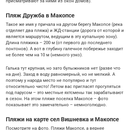
присматривают за ними из окон домов).
Пляж Дружба в Макопсе
Такое же имя у причала на другом берегу Макопсе (река
отделяет два пляжа) и ЖД-станции (дорога от которой и
является маршрутом, ведущим в эту купальную зону).
Длина пляжика – 200 м (от первого до последнего
понтонов). А вот в глубину галечное побережье заходит
не более чем на 10 м (немного узко).
Галька тут крупная, но зато булыжников нет (разве что
на дне). Заход в воду равномерный, но не мелкий. А
поэтому у народа место не популярно и тут
относительно чисто! Летом вас пригласят прогуляться
под парусом – это местные яхтсмены так зарабатывают
в сезон. На этом пляже поселка Макопсе – фото
показывает это замечательно – немноголюдно.
Пляжи на карте сел Вишневка и Макопсе
Посмотрите на фото. Пляжи Макопсе, а вернее