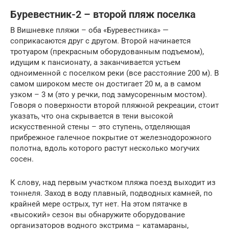
Буревестник-2 – второй пляж поселка
В Вишневке пляжи – оба «Буревестника» —
соприкасаются друг с другом. Второй начинается
тротуаром (прекрасным оборудованным подъемом),
идущим к пансионату, а заканчивается устьем
одноименной с поселком реки (все расстояние 200 м). В
самом широком месте он достигает 20 м, а в самом
узком – 3 м (это у речки, под замусоренным мостом).
Говоря о поверхности второй пляжной рекреации, стоит
указать, что она скрывается в тени высокой
искусственной стены – это ступень, отделяющая
прибрежное галечное покрытие от железнодорожного
полотна, вдоль которого растут несколько могучих
сосен.
К слову, над первым участком пляжа поезд выходит из
тоннеля. Заход в воду плавный, подводных камней, по
крайней мере острых, тут нет. На этом пятачке в
«высокий» сезон вы обнаружите оборудование
организаторов водного экстрима – катамараны,