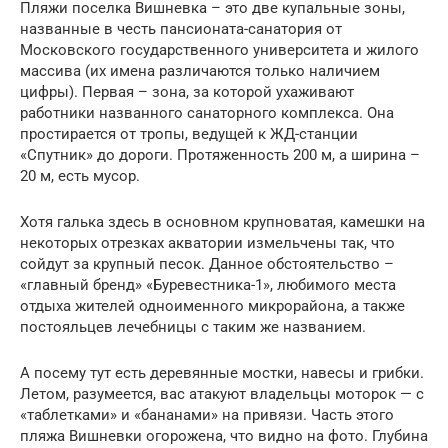
Пляжи поселка Вишневка – это две купальные зоны,
названные в честь пансионата-санатория от
Московского государственного университета и жилого
массива (их имена различаются только наличием
цифры). Первая – зона, за которой ухаживают
работники названного санаторного комплекса. Она
простирается от тропы, ведущей к ЖД-станции
«Спутник» до дороги. Протяженность 200 м, а ширина –
20 м, есть мусор.
Хотя галька здесь в основном крупноватая, камешки на
некоторых отрезках акватории измельчены так, что
сойдут за крупный песок. Данное обстоятельство –
«главный бренд» «Буревестника-1», любимого места
отдыха жителей одноименного микрорайона, а также
постояльцев лечебницы с таким же названием.
А посему тут есть деревянные мостки, навесы и грибки.
Летом, разумеется, вас атакуют владельцы моторок — с
«таблетками» и «бананами» на привязи. Часть этого
пляжа Вишневки огорожена, что видно на фото. Глубина