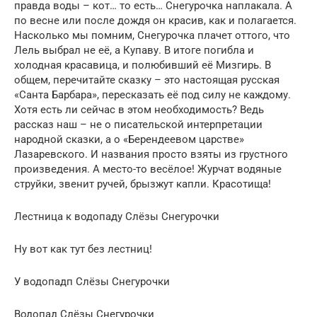
правда воды – кот… то есть… Снегурочка наплакала. А
по весне или после дождя он красив, как и полагается.
Насколько мы помним, Снегурочка плачет оттого, что
Лель выбрал не её, а Купаву. В итоге погибла и
холодная красавица, и полюбивший её Мизгирь. В
общем, перечитайте сказку – это настоящая русская
«Санта Барбара», пересказать её под силу не каждому.
Хотя есть ли сейчас в этом необходимость? Ведь
рассказ наш – не о писательской интерпретации
народной сказки, а о «Берендеевом царстве»
Лазаревского. И названия просто взяты из грустного
произведения. А место-то весёлое! Журчат водяные
струйки, звенит ручей, брызжут капли. Красотища!
Лестница к водопаду Слёзы Снегурочки
Ну вот как тут без лестниц!
У водопадп Слёзы Снегурочки
Водопад Слёзы Снегурочки