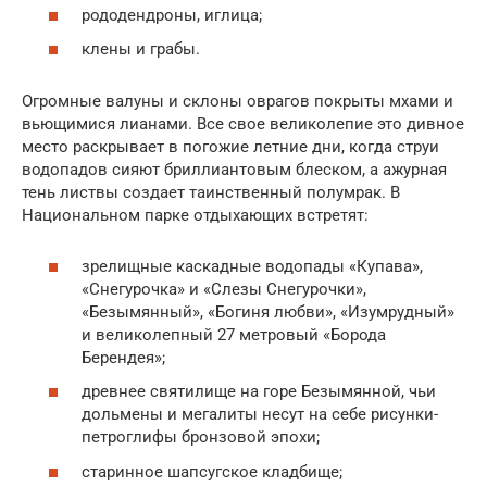
рододендроны, иглица;
клены и грабы.
Огромные валуны и склоны оврагов покрыты мхами и
вьющимися лианами. Все свое великолепие это дивное
место раскрывает в погожие летние дни, когда струи
водопадов сияют бриллиантовым блеском, а ажурная
тень листвы создает таинственный полумрак. В
Национальном парке отдыхающих встретят:
зрелищные каскадные водопады «Купава»,
«Снегурочка» и «Слезы Снегурочки»,
«Безымянный», «Богиня любви», «Изумрудный»
и великолепный 27 метровый «Борода
Берендея»;
древнее святилище на горе Безымянной, чьи
дольмены и мегалиты несут на себе рисунки-
петроглифы бронзовой эпохи;
старинное шапсугское кладбище;