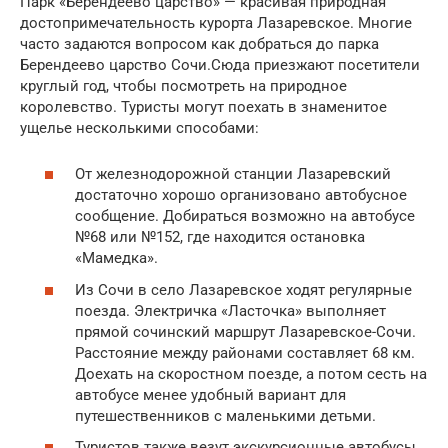
Парк «Берендеево царство» — красивая природная
достопримечательность курорта Лазаревское. Многие
часто задаются вопросом как добраться до парка
Берендеево царство Сочи.Сюда приезжают посетители
круглый год, чтобы посмотреть на природное
королевство. Туристы могут поехать в знаменитое
ущелье несколькими способами:
От железнодорожной станции Лазаревский
достаточно хорошо организовано автобусное
сообщение. Добираться возможно на автобусе
№68 или №152, где находится остановка
«Мамедка».
Из Сочи в село Лазаревское ходят регулярные
поезда. Электричка «Ласточка» выполняет
прямой сочинский маршрут Лазаревское-Сочи.
Расстояние между районами составляет 68 км.
Доехать на скоростном поезде, а потом сесть на
автобусе менее удобный вариант для
путешественников с маленькими детьми.
Туристов также везут экскурсионные автобусы