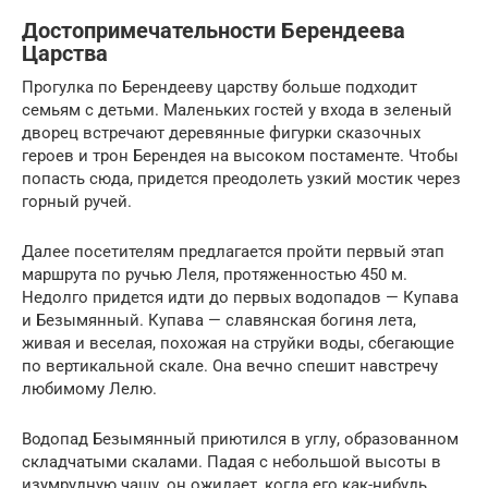
Достопримечательности Берендеева
Царства
Прогулка по Берендееву царству больше подходит
семьям с детьми. Маленьких гостей у входа в зеленый
дворец встречают деревянные фигурки сказочных
героев и трон Берендея на высоком постаменте. Чтобы
попасть сюда, придется преодолеть узкий мостик через
горный ручей.
Далее посетителям предлагается пройти первый этап
маршрута по ручью Леля, протяженностью 450 м.
Недолго придется идти до первых водопадов — Купава
и Безымянный. Купава — славянская богиня лета,
живая и веселая, похожая на струйки воды, сбегающие
по вертикальной скале. Она вечно спешит навстречу
любимому Лелю.
Водопад Безымянный приютился в углу, образованном
складчатыми скалами. Падая с небольшой высоты в
изумрудную чашу, он ожидает, когда его как-нибудь