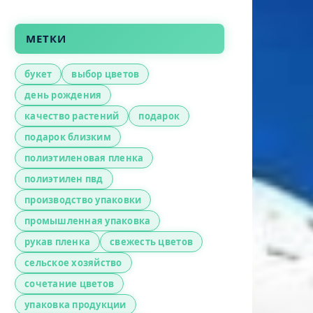
МЕТКИ
букет
выбор цветов
день рождения
качество растений
подарок
подарок близким
полиэтиленовая пленка
полиэтилен пвд
производство упаковки
промышленная упаковка
рукав пленка
свежесть цветов
сельское хозяйство
сочетание цветов
упаковка продукции