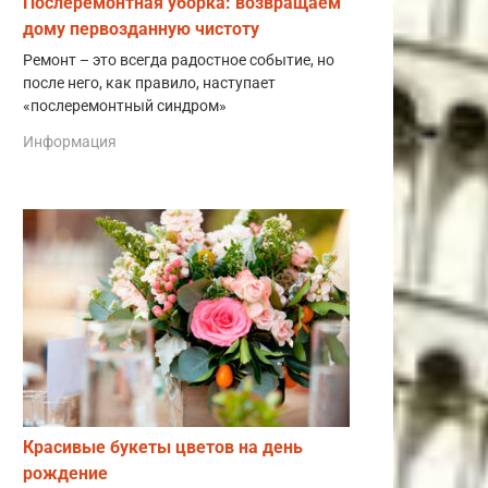
Послеремонтная уборка: возвращаем
дому первозданную чистоту
Ремонт – это всегда радостное событие, но
после него, как правило, наступает
«послеремонтный синдром»
Информация
Красивые букеты цветов на день
рождение