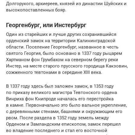
Долгорукого, архиереев, князей из династии Шуйских и
высокопоставленных бояр.
Георгенбург, или Инстербург
Один из старейших и лучше других сохранившийся
орденский замок на территории Калининградской
области. Поселение Георгенбург, названное в честь
святого Георгия, было основано в 1337 году рыцарем
Хартманом фон Грумбахом на северном берегу реки
Инстер, на месте старого прусского городища Какзовин,
сожженного тевтонами в середине XIII века.
В 1337 году здесь был заложен замок, в 1353 году
по приказу великого магистра Тевтонского ордена
Винриха фон Книпроде началась его перестройка
в камне. Первоначально это было вальное укрепление,
c деревянными стенами, башнями и окружающим его
рвом. После раздела в 1352 году земель между
Орденом и Замландским епископом, замок перешел
во владение последнего и стал его восточной