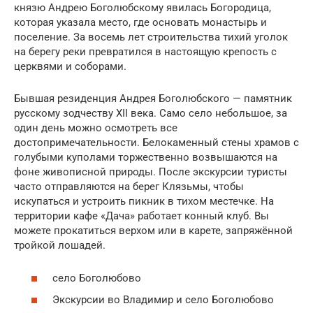
князю Андрею Боголюбскому явилась Богородица,
которая указала место, где основать монастырь и
поселение. За восемь лет строительства тихий уголок
на берегу реки превратился в настоящую крепость с
церквями и соборами.
Бывшая резиденция Андрея Боголюбского — памятник
русскому зодчеству XII века. Само село небольшое, за
один день можно осмотреть все
достопримечательности. Белокаменный стены храмов с
голубыми куполами торжественно возвышаются на
фоне живописной природы. После экскурсии туристы
часто отправляются на берег Клязьмы, чтобы
искупаться и устроить пикник в тихом местечке. На
территории кафе «Дача» работает конный клуб. Вы
можете прокатиться верхом или в карете, запряжённой
тройкой лошадей.
село Боголюбово
Экскурсии во Владимир и село Боголюбово