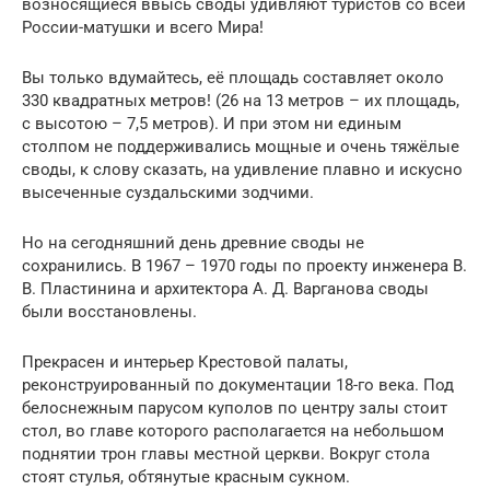
возносящиеся ввысь своды удивляют туристов со всей
России-матушки и всего Мира!
Вы только вдумайтесь, её площадь составляет около
330 квадратных метров! (26 на 13 метров – их площадь,
с высотою – 7,5 метров). И при этом ни единым
столпом не поддерживались мощные и очень тяжёлые
своды, к слову сказать, на удивление плавно и искусно
высеченные суздальскими зодчими.
Но на сегодняшний день древние своды не
сохранились. В 1967 – 1970 годы по проекту инженера В.
В. Пластинина и архитектора А. Д. Варганова своды
были восстановлены.
Прекрасен и интерьер Крестовой палаты,
реконструированный по документации 18-го века. Под
белоснежным парусом куполов по центру залы стоит
стол, во главе которого располагается на небольшом
поднятии трон главы местной церкви. Вокруг стола
стоят стулья, обтянутые красным сукном.