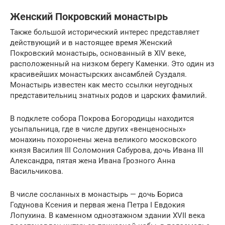
Женский Покровский монастырь
Также большой исторический интерес представляет
действующий и в настоящее время Женский
Покровский монастырь, основанный в XIV веке,
расположенный на низком берегу Каменки. Это один из
красивейших монастырских ансамблей Суздаля.
Монастырь известен как место ссылки неугодных
представительниц знатных родов и царских фамилий.
В подклете собора Покрова Богородицы находится
усыпальница, где в числе других «венценосных»
монахинь похоронены жена великого московского
князя Василия III Соломония Сабурова, дочь Ивана III
Александра, пятая жена Ивана Грозного Анна
Васильчикова.
В числе сосланных в монастырь — дочь Бориса
Годунова Ксения и первая жена Петра I Евдокия
Лопухина. В каменном одноэтажном здании XVII века