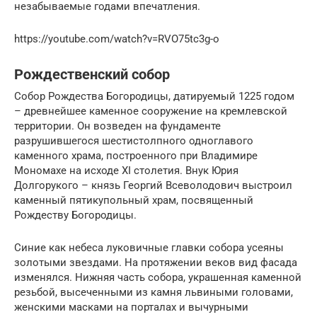
незабываемые годами впечатления.
https://youtube.com/watch?v=RVO75tc3g-o
Рождественский собор
Собор Рождества Богородицы, датируемый 1225 годом
– древнейшее каменное сооружение на кремлевской
территории. Он возведен на фундаменте
разрушившегося шестистолпного одноглавого
каменного храма, построенного при Владимире
Мономахе на исходе XI столетия. Внук Юрия
Долгорукого – князь Георгий Всеволодович выстроил
каменный пятикупольный храм, посвященный
Рождеству Богородицы.
Синие как небеса луковичные главки собора усеяны
золотыми звездами. На протяжении веков вид фасада
изменялся. Нижняя часть собора, украшенная каменной
резьбой, высеченными из камня львиными головами,
женскими масками на порталах и вычурными