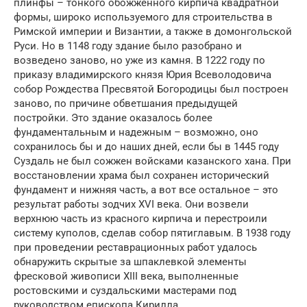
плинфы – тонкого обожженного кирпича квадратной
формы, широко используемого для строительства в
Римской империи и Византии, а также в домонгольской
Руси. Но в 1148 году здание было разобрано и
возведено заново, но уже из камня. В 1222 году по
приказу владимирского князя Юрия Всеволодовича
собор Рождества Пресвятой Богородицы был построен
заново, по причине обветшания предыдущей
постройки. Это здание оказалось более
фундаментальным и надежным – возможно, оно
сохранилось бы и до наших дней, если бы в 1445 году
Суздаль не был сожжен войсками казанского хана. При
восстановлении храма был сохранен исторический
фундамент и нижняя часть, а вот все остальное – это
результат работы зодчих XVI века. Они возвели
верхнюю часть из красного кирпича и перестроили
систему куполов, сделав собор пятиглавым. В 1938 году
при проведении реставрационных работ удалось
обнаружить скрытые за шпаклевкой элементы
фресковой живописи XIII века, выполненные
ростовскими и суздальскими мастерами под
руководством епископа Кирилла