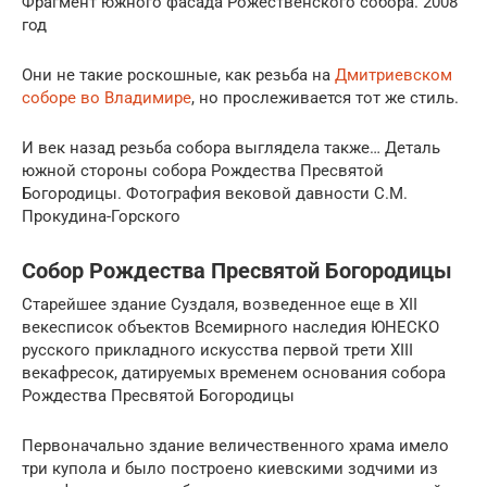
Фрагмент южного фасада Рожественского собора. 2008
год
Они не такие роскошные, как резьба на
Дмитриевском
соборе во Владимире
, но прослеживается тот же стиль.
И век назад резьба собора выглядела также… Деталь
южной стороны собора Рождества Пресвятой
Богородицы. Фотография вековой давности С.М.
Прокудина-Горского
Собор Рождества Пресвятой Богородицы
Старейшее здание Суздаля, возведенное еще в XII
векесписок объектов Всемирного наследия ЮНЕСКО
русского прикладного искусства первой трети XIII
векафресок, датируемых временем основания собора
Рождества Пресвятой Богородицы
Первоначально здание величественного храма имело
три купола и было построено киевскими зодчими из