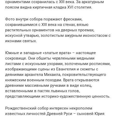
орнаментами сохранилась с XIII века. За аркатурным
поясом видна кирпичная кладка XVI столетия.
Фото внутри собора поражают фресками,
сохранившимися с XIII века на стенах, вязью
растительных орнаментов на дверных проемах,
искусной утварью, золотистым ажурным иконостасом с
иконами святых.
Южные и западные «златые врата» – настоящее
сокровище. Они обшиты червлеными медными
листами с искусными узорами, золочеными росписями,
изображающими сцены из Евангелия и сюжеты с
деяниями архангела Михаила, покровительствующего
княжеским военным походам. Врата открываются
древними массивными ручками в виде колец,
вставленными в пастях львиных голов,
представляющими историко-художественную ценность.
Рождественский собор интересен некрополем
известных личностей Древней Руси – сыновей Юрия