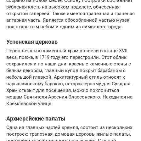
собрано на новом месте. Основу постройки составляет
рубленая клеть на высоком подклете, обнесенная
открытой галереей. Также имеется трапезная и граненая
алтарная часть. Является обособленной частью музея
под открытым небом и одним из символов города.
Успенская церковь
Первоначально каменный храм возвели в конце XVII
века, позже, в 1719 году его перестроили. Этот облик
сохранился и по наши дни: красные каменные стены с
белым декором, главный купол покрыт барабаном с
небольшой главкой. Архитектурный стиль относят к
нарышкинскому барокко, нехарактерному для Суздаля.
Храм открыт для посещения, можно поклониться
мощам Святителя Арсения Элассонского. Находится на
Кремлевской улице.
Архиерейские палаты
Одна из главных частей кремля, состоит из нескольких
построек: трапезная, домовая церковь, жилые палаты,
постройки хозяйственного назначения. С одной