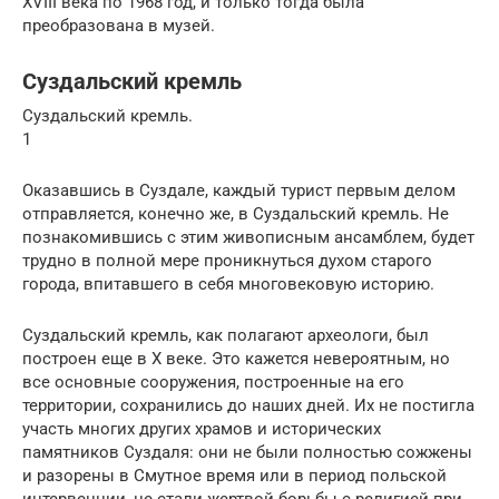
XVIII века по 1968 год, и только тогда была
преобразована в музей.
Суздальский кремль
Суздальский кремль.
1
Оказавшись в Суздале, каждый турист первым делом
отправляется, конечно же, в Суздальский кремль. Не
познакомившись с этим живописным ансамблем, будет
трудно в полной мере проникнуться духом старого
города, впитавшего в себя многовековую историю.
Суздальский кремль, как полагают археологи, был
построен еще в X веке. Это кажется невероятным, но
все основные сооружения, построенные на его
территории, сохранились до наших дней. Их не постигла
участь многих других храмов и исторических
памятников Суздаля: они не были полностью сожжены
и разорены в Смутное время или в период польской
интервенции, не стали жертвой борьбы с религией при