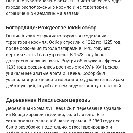
Главные туристические объекты в историческом ядре
города расположены в кремле и на территории,
ограниченной земляными валами.
Богородице-Рождественский собор
Главный храм старинного города, находится на
территории кремля. Собор строили с 1222 по 1225 год,
после сожжения города татарами в 1445 году его
верхняя часть была утрачена. В 1528 году была
достроена верхняя часть. Внутри обнаружены фрески
1233 года, сохранилась роспись стен XV и XVII веков,
уникальные златые врата XIII века. Собор был
усыпальницей князей и верховного духовенства. Храм
действующий, службы в нем ведутся, доступ платный.
Деревянная Никольская церковь
Деревянный храм XVIII века был перевезен в Суздаль
из Владимирской глубинки, села Глотово. Его
установили в западной части кремля. В 1960 году все
было разобрано подетально, отреставрировано и