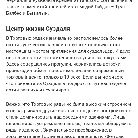
Черчилля и Рузвельта времен Ялтинского соглашения, а
также знаменитой троицей из комедий Гайдая – Трус,
Балбес и Бывалый.
Центр жизни Суздаля
В Торговых рядах изначально расположилось более
сотни купеческих лавок и логично, что объект стал
настоящим местом притяжения для суздальцев. И дело
не только в том, что жители потянулись за покупками.
Здесь совершались прогулки, назначались встречи,
происходил обмен новостями. Эдакий современный
торговый центр, только в 19 веке. Если вы не знаете,
что привести из Суздаля в подарок, то тут вы найдете
сотни различных сувениров.
Важно, что Торговые ряды не были высоким строением
и не закрывали другие важные городские постройки, не
стали доминировать над соседними зданиями. Лишь
шпиль ворот, устремлялся ввысь, позволял обнаружить
ряды издалека.. Значительное преображение, в
хорошем плане Гостиный двор претерпел в 70-е годы