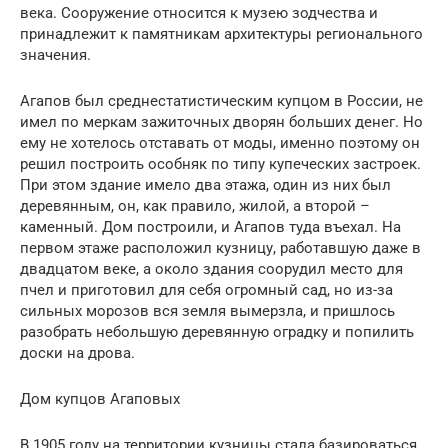
века. Сооружение относится к музею зодчества и
принадлежит к памятникам архитектуры регионального
значения.
Агапов был среднестатистическим купцом в России, не
имел по меркам зажиточных дворян больших денег. Но
ему не хотелось отставать от моды, именно поэтому он
решил построить особняк по типу купеческих застроек.
При этом здание имело два этажа, один из них был
деревянным, он, как правило, жилой, а второй –
каменный. Дом построили, и Агапов туда въехал. На
первом этаже расположил кузницу, работавшую даже в
двадцатом веке, а около здания соорудил место для
пчел и приготовил для себя огромный сад, но из-за
сильных морозов вся земля вымерзла, и пришлось
разобрать небольшую деревянную оградку и попилить
доски на дрова.
Дом купцов Агаповых
В 1905 году на территории кузницы стала базироваться