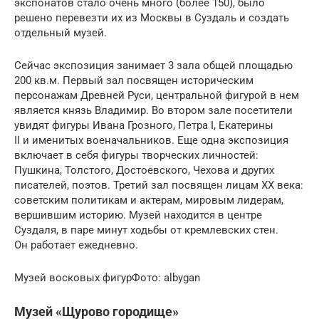
экспонатов стало очень много (более 150), было
решено перевезти их из Москвы в Суздаль и создать
отдельный музей.
Сейчас экспозиция занимает 3 зала общей площадью
200 кв.м. Первый зал посвящен историческим
персонажам Древней Руси, центральной фигурой в нем
является князь Владимир. Во втором зале посетители
увидят фигуры Ивана Грозного, Петра I, Екатерины
II и именитых военачальников. Еще одна экспозиция
включает в себя фигуры творческих личностей:
Пушкина, Толстого, Достоевского, Чехова и других
писателей, поэтов. Третий зал посвящен лицам XX века:
советским политикам и актерам, мировым лидерам,
вершившим историю. Музей находится в центре
Суздаля, в паре минут ходьбы от кремлевских стен.
Он работает ежедневно.
Музей восковых фигурФото: albygan
Музей «Щурово городище»