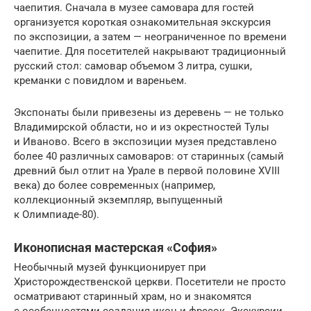
чаепития. Сначала в музее самовара для гостей
организуется короткая ознакомительная экскурсия
по экспозиции, а затем — неограниченное по времени
чаепитие. Для посетителей накрывают традиционный
русский стол: самовар объемом 3 литра, сушки,
креманки с повидлом и вареньем.
Экспонаты были привезены из деревень — не только
Владимирской области, но и из окрестностей Тулы
и Иваново. Всего в экспозиции музея представлено
более 40 различных самоваров: от старинных (самый
древний был отлит на Урале в первой половине XVIII
века) до более современных (например,
коллекционный экземпляр, выпущенный
к Олимпиаде-80).
Иконописная мастерская «София»
Необычный музей функционирует при
Христорождественской церкви. Посетители не просто
осматривают старинный храм, но и знакомятся
с особенностями создания икон и фресок. Экскурсии