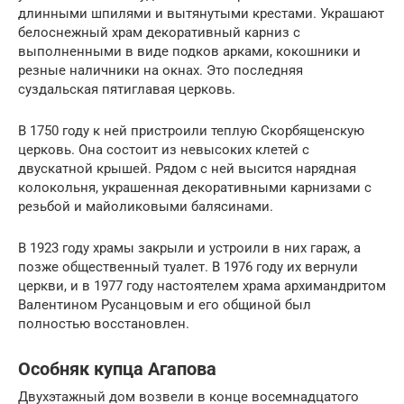
длинными шпилями и вытянутыми крестами. Украшают
белоснежный храм декоративный карниз с
выполненными в виде подков арками, кокошники и
резные наличники на окнах. Это последняя
суздальская пятиглавая церковь.
В 1750 году к ней пристроили теплую Скорбященскую
церковь. Она состоит из невысоких клетей с
двускатной крышей. Рядом с ней высится нарядная
колокольня, украшенная декоративными карнизами с
резьбой и майоликовыми балясинами.
В 1923 году храмы закрыли и устроили в них гараж, а
позже общественный туалет. В 1976 году их вернули
церкви, и в 1977 году настоятелем храма архимандритом
Валентином Русанцовым и его общиной был
полностью восстановлен.
Особняк купца Агапова
Двухэтажный дом возвели в конце восемнадцатого