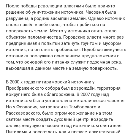
После победы революции властями было принято
решение об уничтожении источника. Часовня была
разрушена, а родник засыпан землёй. Однако источник
снова нашёл в себе силы, чтобы пробиться на
поверхность земли. Место у источника опять стало
объектом паломничества. Городские власти много раз
предпринимали попытки заткнуть грунтом и мусором
источник, но он опять пробивался. Подобная живучесть
источника послужила основанием предположения о
том, что основой его питания служит подземная река,
выходящая в данном месте на земную поверхность.
В 2000-х годах питиримовский источник у
Преображенского собора был возрождён, территория
вокруг него была облагорожена. В 2007 году над
источником была установлена металлическая часовня.
Но у Феодосия, митрополита Тамбовского и
Рассказовского, было огромное желание на этом
святом месте создать духовный центр: возродить
аллею, ведущую к часовне над источником святителя
Питирима и воссоздать, как и прежде, архитектурный