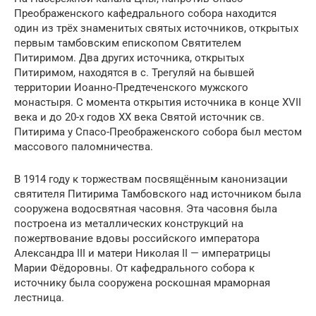
Преображенского кафедрального собора находится
один из трёх знаменитых святых источников, открытых
первым тамбовским епископом Святителем
Питиримом. Два других источника, открытых
Питиримом, находятся в с. Трегуляй на бывшей
территории Иоанно-Предтеченского мужского
монастыря. С момента открытия источника в конце XVII
века и до 20-х годов XX века Святой источник св.
Питирима у Спасо-Преображенского собора был местом
массового паломничества.
В 1914 году к торжествам посвящённым канонизации
святителя Питирима Тамбовского над источником была
сооружена водосвятная часовня. Эта часовня была
построена из металлических конструкций на
пожертвование вдовы российского императора
Александра III и матери Николая II — императрицы
Марии Фёдоровны. От кафедрального собора к
источнику была сооружена роскошная мраморная
лестница.