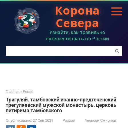
Перейти
Корона
к
контенту
Севера
Узнайте, как правильно
путешествовать по России
Поиск:
Главная
»
Россия
Тригуляй. тамбовский иоанно-предтеченский
трегуляевский мужской монастырь. церковь
питирима тамбовского
Опубликовано:
27 Сен 2021
Россия
Алексей Смирнов