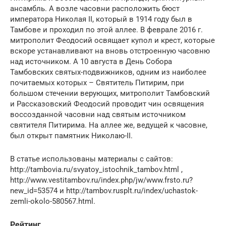
ансамбль. А возле часовни расположить бюст
императора Николая II, который в 1914 году был в
Тамбове и проходил по этой аллее. В феврале 2016 г.
митрополит Феодосий освящает купол и крест, которые
вскоре устанавливают на вновь отстроенную часовню
над источником. А 10 августа в День Собора
Тамбовских святых-подвижников, одним из наиболее
почитаемых которых – Святитель Питирим, при
большом стечении верующих, митрополит Тамбовский
и Рассказовский Феодосий проводит чин освящения
воссозданной часовни над святым источником
святителя Питирима. На аллее же, ведущей к часовне,
был открыт памятник Николаю-II.
В статье использованы материалы с сайтов:
http://tambovia.ru/svyatoy_istochnik_tambov.html ,
http://www.vestitambov.ru/index.php/jw/www.frsto.ru?
new_id=53574 и http://tambov.rusplt.ru/index/uchastok-
zemli-okolo-580567.html.
Рейтинг