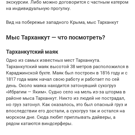
экскурсии. Либо можно договорится с частным катером
на индивидуальную прогулку.
Вид на побережье западного Крыма, мыс Тарханкут
Мыс Тарханкут — что посмотреть?
Тарханкутский маяк
Одно из самых известных мест Тарханкута.
Тарханкутский маяк высотой 38 метров расположился в
Караджинской бухте. Маяк был построен в 1816 году и с
1817 года маяк начал свою работу и работает по сей
день. Около маяка находится затонувший сухогруз
«Ибрагим — Яким». Судно село на мель из-за шторма в
районе мыса Тарханкут. Никто из людей не пострадал,
но груз затонул. Как оказалось, это был опасный груз и
впоследствии его достали, а сухогруз так и остался на
морском дне. Сюда любят приплывать дайверы, а
рядом катаются виндсерферы.