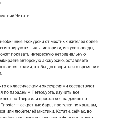
т.
шествий Читать
т необычные экскурсии от местных жителей более
регистрируются гиды: историки, искусствоведы,
 может показать интересную нетривиальную
выбираете авторскую экскурсию, оставляете
вязывается с вами, чтобы договориться о времени и
е.
 что с классическими экскурсиями соседствуют
я по парадным Петербурга, изучить все
квест по Твери или проехаться на джипе по
 Tripster — секретные бары, прогулки по крышам,
ов или любителей мистики. Кстати, сейчас, во
онлайн-экскурсии по городам в формате живых