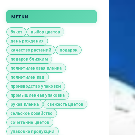
МЕТКИ
букет
выбор цветов
день рождения
качество растений
подарок
подарок близким
полиэтиленовая пленка
полиэтилен пвд
производство упаковки
промышленная упаковка
рукав пленка
свежесть цветов
сельское хозяйство
сочетание цветов
упаковка продукции