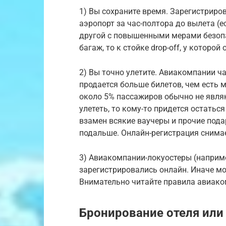
1) Вы сохраните время. Зарегистриро
аэропорт за час-полтора до вылета (ес
другой с повышенными мерами безопасн
багаж, то к стойке drop-off, у которой
2) Вы точно улетите. Авиакомпании ча
продается больше билетов, чем есть ме
около 5% пассажиров обычно не являю
улететь, то кому-то придется остать
взамен всякие ваучеры и прочие пода
подальше. Онлайн-регистрация снима
3) Авиакомпании-локуостеры (наприме
зарегистрировались онлайн. Иначе мог
Внимательно читайте правила авиако
Бронирование отеля или