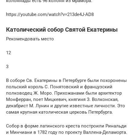
колоннады есть 96 колонн из мрамора.
https://youtube.com/watch?v=213de4J-AD8
Католический собор Святой Екатерины
Рекомендовать место
12
3
В соборе Св. Екатерины в Петербурге были похоронены
польский король С. Понятовский и французский
полководец Ж. Моро. Прихожанами были архитектор
Монферран, поет Мицкевич, княгиня З. Волконская,
декабрист М. Лунин и другие известные личности. Это
самая крупная католическая церковь Петербурга.
Собор в форме латинского креста построили Ринальди
и Минчиани в 1782 году по проекту Валлена-Деламорта.