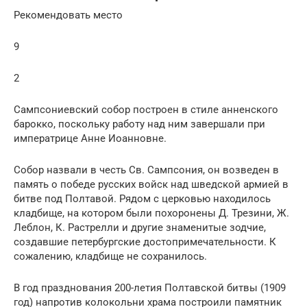
Рекомендовать место
9
2
Сампсониевский собор построен в стиле анненского
барокко, поскольку работу над ним завершали при
императрице Анне Иоанновне.
Собор назвали в честь Св. Сампсония, он возведен в
память о победе русских войск над шведской армией в
битве под Полтавой. Рядом с церковью находилось
кладбище, на котором были похоронены Д. Трезини, Ж.
Леблон, К. Растрелли и другие знаменитые зодчие,
создавшие петербургские достопримечательности. К
сожалению, кладбище не сохранилось.
В год празднования 200-летия Полтавской битвы (1909
год) напротив колокольни храма построили памятник