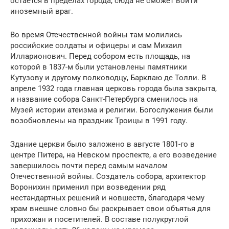
остаётся в пределах города, сюда не сможет войти
иноземный враг.
Во время Отечественной войны там молились
российские солдаты и офицеры и сам Михаил
Илларионович. Перед собором есть площадь, на
которой в 1837-м были установлены памятники
Кутузову и другому полководцу, Барклаю де Толли. В
апреле 1932 года главная церковь города была закрыта,
и название собора Санкт-Петербурга сменилось на
Музей истории атеизма и религии. Богослужения были
возобновлены на праздник Троицы в 1991 году.
Здание церкви было заложено в августе 1801-го в
центре Питера, на Невском проспекте, а его возведение
завершилось почти перед самым началом
Отечественной войны. Создатель собора, архитектор
Воронихин применил при возведении ряд
нестандартных решений и новшеств, благодаря чему
храм внешне словно бы раскрывает свои объятья для
прихожан и посетителей. В составе полукруглой