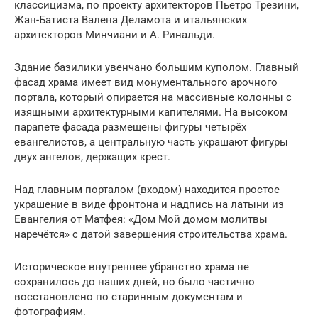
классицизма, по проекту архитекторов Пьетро Трезини,
Жан-Батиста Валена Деламота и итальянских
архитекторов Минчиани и А. Ринальди.
Здание базилики увенчано большим куполом. Главный
фасад храма имеет вид монументального арочного
портала, который опирается на массивные колонны с
изящными архитектурными капителями. На высоком
парапете фасада размещены фигуры четырёх
евангелистов, а центральную часть украшают фигуры
двух ангелов, держащих крест.
Над главным порталом (входом) находится простое
украшение в виде фронтона и надпись на латыни из
Евангелия от Матфея: «Дом Мой домом молитвы
наречётся» с датой завершения строительства храма.
Историческое внутреннее убранство храма не
сохранилось до наших дней, но было частично
восстановлено по старинным документам и
фотографиям.