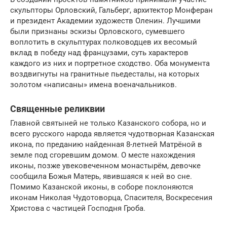
скульпторы Орловский, Гальберг, архитектор Монферан
и президент Академии художеств Оленин. Лучшими
были признаны эскизы Орловского, сумевшего
воплотить в скульптурах полководцев их весомый
вклад в победу над французами, суть характеров
каждого из них и портретное сходство. Оба монумента
воздвигнуты на гранитные пьедесталы, на которых
золотом «написаны» имена военачальников.
Священные реликвии
Главной святыней не только Казанского собора, но и
всего русского народа является чудотворная Казанская
икона, по преданию найденная 8-летней Матрёной в
земле под сгоревшим домом. О месте нахождения
иконы, позже увековеченном монастырём, девочке
сообщила Божья Матерь, явившаяся к ней во сне.
Помимо Казанской иконы, в соборе поклоняются
иконам Николая Чудотоворца, Спасителя, Воскресения
Христова с частицей Господня Гроба.