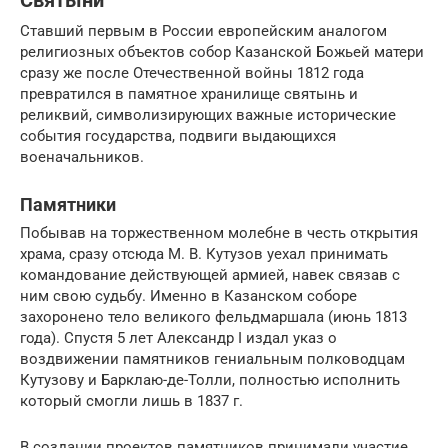
Святыни
Ставший первым в России европейским аналогом
религиозных объектов собор Казанской Божьей матери
сразу же после Отечественной войны 1812 года
превратился в памятное хранилище святынь и
реликвий, символизирующих важные исторические
события государства, подвиги выдающихся
военачальников.
Памятники
Побывав на торжественном молебне в честь открытия
храма, сразу отсюда М. В. Кутузов уехал принимать
командование действующей армией, навек связав с
ним свою судьбу. Именно в Казанском соборе
захоронено тело великого фельдмаршала (июнь 1813
года). Спустя 5 лет Александр I издал указ о
воздвижении памятников гениальным полководцам
Кутузову и Барклаю-де-Толли, полностью исполнить
который смогли лишь в 1837 г.
В создании проектов памятников принимали участие