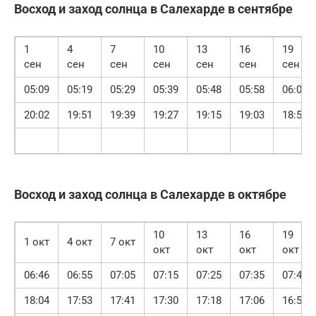
Восход и заход солнца в Салехарде в сентябре
1
4
7
10
13
16
19
сен
сен
сен
сен
сен
сен
сен
05:09
05:19
05:29
05:39
05:48
05:58
06:07
20:02
19:51
19:39
19:27
19:15
19:03
18:51
Восход и заход солнца в Салехарде в октябре
10
13
16
19
1 окт
4 окт
7 окт
окт
окт
окт
окт
06:46
06:55
07:05
07:15
07:25
07:35
07:46
18:04
17:53
17:41
17:30
17:18
17:06
16:55