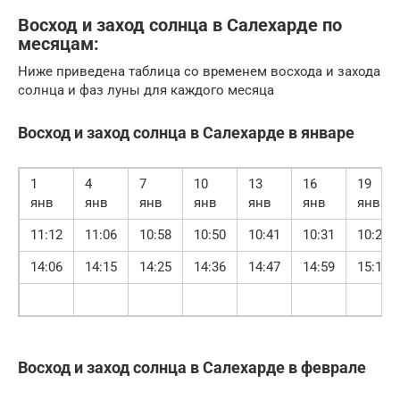
Восход и заход солнца в Салехарде по
месяцам:
Ниже приведена таблица со временем восхода и захода
солнца и фаз луны для каждого месяца
Восход и заход солнца в Салехарде в январе
1
4
7
10
13
16
19
янв
янв
янв
янв
янв
янв
янв
11:12
11:06
10:58
10:50
10:41
10:31
10:21
14:06
14:15
14:25
14:36
14:47
14:59
15:11
Восход и заход солнца в Салехарде в феврале