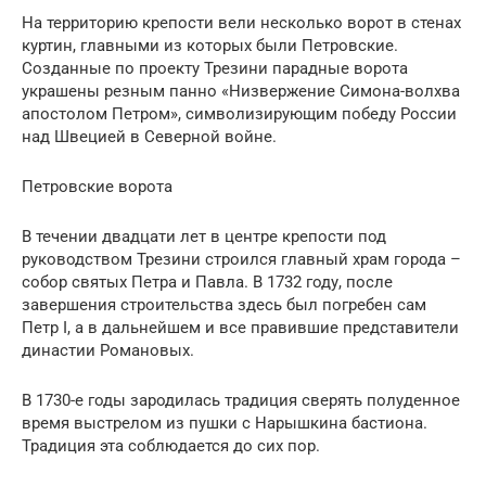
На территорию крепости вели несколько ворот в стенах
куртин, главными из которых были Петровские.
Созданные по проекту Трезини парадные ворота
украшены резным панно «Низвержение Симона-волхва
апостолом Петром», символизирующим победу России
над Швецией в Северной войне.
Петровские ворота
В течении двадцати лет в центре крепости под
руководством Трезини строился главный храм города –
собор святых Петра и Павла. В 1732 году, после
завершения строительства здесь был погребен сам
Петр I, а в дальнейшем и все правившие представители
династии Романовых.
В 1730-е годы зародилась традиция сверять полуденное
время выстрелом из пушки с Нарышкина бастиона.
Традиция эта соблюдается до сих пор.