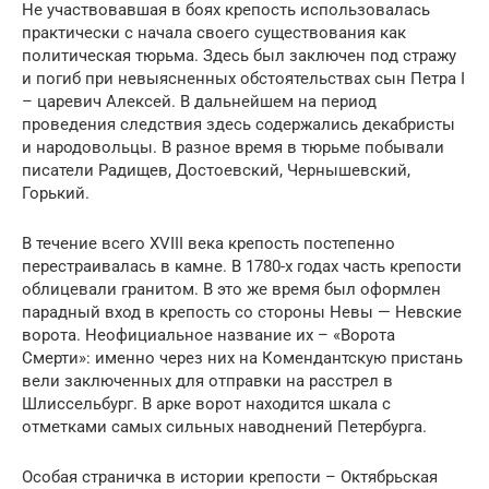
Не участвовавшая в боях крепость использовалась
практически с начала своего существования как
политическая тюрьма. Здесь был заключен под стражу
и погиб при невыясненных обстоятельствах сын Петра I
– царевич Алексей. В дальнейшем на период
проведения следствия здесь содержались декабристы
и народовольцы. В разное время в тюрьме побывали
писатели Радищев, Достоевский, Чернышевский,
Горький.
В течение всего XVIII века крепость постепенно
перестраивалась в камне. В 1780-х годах часть крепости
облицевали гранитом. В это же время был оформлен
парадный вход в крепость со стороны Невы — Невские
ворота. Неофициальное название их – «Ворота
Смерти»: именно через них на Комендантскую пристань
вели заключенных для отправки на расстрел в
Шлиссельбург. В арке ворот находится шкала с
отметками самых сильных наводнений Петербурга.
Особая страничка в истории крепости – Октябрьская