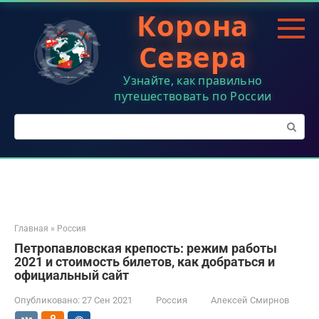
Перейти
Корона
к
контенту
Севера
Узнайте, как правильно
путешествовать по России
Поиск:
Главная
»
Россия
Петропавловская крепость: режим работы
2021 и стоимость билетов, как добраться и
официальный сайт
Опубликовано:
27 Сен 2021
Россия
Алексей Смирнов