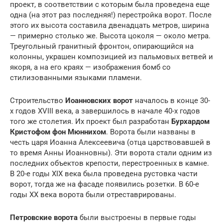
проект, в соответствии с которым была проведена еще
одна (на этот раз последняя!) перестройка ворот. После
этого их высота составила двенадцать метров, ширина
— примерно столько же. Высота цоколя — около метра.
Треугольный гранитный фронтон, опирающийся на
колонны, украшен композицией из пальмовых ветвей и
якоря, а на его краях — изображения бомб со
стилизованными языками пламени.
Строительство
Иоанновских ворот
началось в конце 30-
х годов XVIII века, а завершилось в начале 40-х годов
того же столетия. Их проект был разработан
Бурхардом
Кристофом фон Мюннихом
. Ворота были названы в
честь царя Иоанна Алексеевича (отца царствовавшей в
то время Анны Иоанновны). Эти ворота стали одним из
последних объектов крепости, перестроенных в камне.
В 20-е годы XIX века была проведена рустовка части
ворот, тогда же на фасаде появились розетки. В 60-е
годы XX века ворота были отреставрированы.
Петровские ворота
были выстроены в первые годы