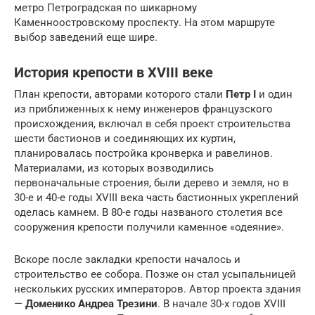
метро Петроградская по шикарному
Каменноостровскому проспекту. На этом маршруте
выбор заведений еще шире.
История крепости в XVIII веке
План крепости, авторами которого стали
Петр I
и один
из приближенных к нему инженеров французского
происхождения, включал в себя проект строительства
шести бастионов и соединяющих их куртин,
планировалась постройка кронверка и равелинов.
Материалами, из которых возводились
первоначальные строения, были дерево и земля, но в
30-е и 40-е годы XVIII века часть бастионных укреплений
оделась камнем. В 80-е годы названого столетия все
сооружения крепости получили каменное «одеяние».
Вскоре после закладки крепости началось и
строительство ее собора. Позже он стал усыпальницей
нескольких русских императоров. Автор проекта здания
—
Доменико Андреа Трезини
. В начале 30-х годов XVIII