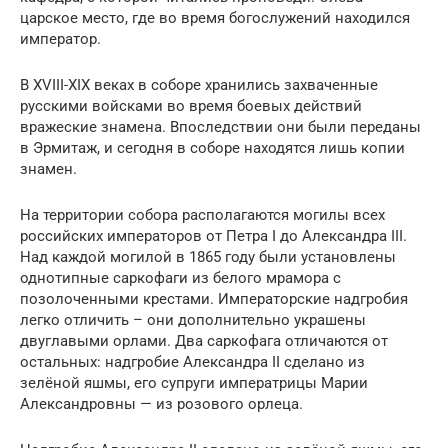
царское место, где во время богослужений находился
император.
В XVIII-XIX веках в соборе хранились захваченные
русскими войсками во время боевых действий
вражеские знамена. Впоследствии они были переданы
в Эрмитаж, и сегодня в соборе находятся лишь копии
знамен.
На территории собора располагаются могилы всех
российских императоров от Петра I до Александра III.
Над каждой могилой в 1865 году были установлены
однотипные саркофаги из белого мрамора с
позолоченными крестами. Императорские надгробия
легко отличить – они дополнительно украшены
двуглавыми орлами. Два саркофага отличаются от
остальных: надгробие Александра II сделано из
зелёной яшмы, его супруги императрицы Марии
Александровны — из розового орлеца.