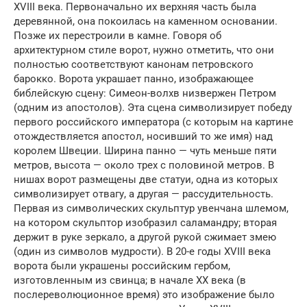
XVIII века. Первоначально их верхняя часть была
деревянной, она покоилась на каменном основании.
Позже их перестроили в камне. Говоря об
архитектурном стиле ворот, нужно отметить, что они
полностью соответствуют канонам петровского
барокко. Ворота украшает панно, изображающее
библейскую сцену: Симеон-волхв низвержен Петром
(одним из апостолов). Эта сцена символизирует победу
первого российского императора (с которым на картине
отождествляется апостол, носивший то же имя) над
королем Швеции. Ширина панно — чуть меньше пяти
метров, высота — около трех с половиной метров. В
нишах ворот размещены две статуи, одна из которых
символизирует отвагу, а другая — рассудительность.
Первая из символических скульптур увенчана шлемом,
на котором скульптор изобразил саламандру; вторая
держит в руке зеркало, а другой рукой сжимает змею
(один из символов мудрости). В 20-е годы XVIII века
ворота были украшены российским гербом,
изготовленным из свинца; в начале XX века (в
послереволюционное время) это изображение было