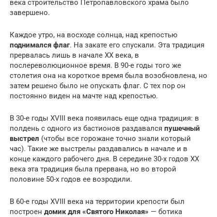
века строительство Петропавловского храма было
завершено.
Каждое утро, на восходе солнца, над крепостью
поднимался флаг
. На закате его спускали. Эта традиция
прервалась лишь в начале XX века, в
послереволюционное время. В 90-е годы того же
столетия она на короткое время была возобновлена, но
затем решено было не опускать флаг. С тех пор он
постоянно виден на мачте над крепостью.
В 30-е годы XVIII века появилась еще одна традиция: в
полдень с одного из бастионов раздавался
пушечный
выстрел
(чтобы все горожане точно знали который
час). Такие же выстрелы раздавались в начале и в
конце каждого рабочего дня. В середине 30-х годов XX
века эта традиция была прервана, но во второй
половине 50-х годов ее возродили.
В 60-е годы XVIII века на территории крепости был
построен
домик для «Святого Николая»
— ботика