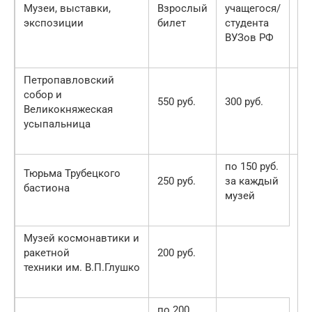
Музеи, выставки,
Взрослый
учащегося/
Пе
экспозиции
билет
студента
би
ВУЗов РФ
Петропавловский
собор и
550 руб.
300 руб.
25
Великокняжеская
усыпальница
по 150 руб.
Тюрьма Трубецкого
250 руб.
за каждый
бастиона
музей
Музей космонавтики и
ракетной
200 руб.
техники им. В.П.Глушко
по 200