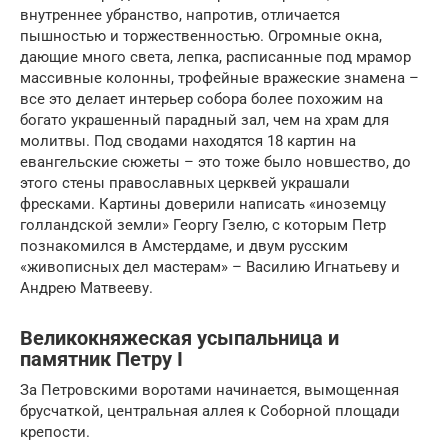
внутреннее убранство, напротив, отличается
пышностью и торжественностью. Огромные окна,
дающие много света, лепка, расписанные под мрамор
массивные колонны, трофейные вражеские знамена –
все это делает интерьер собора более похожим на
богато украшенный парадный зал, чем на храм для
молитвы. Под сводами находятся 18 картин на
евангельские сюжеты – это тоже было новшество, до
этого стены православных церквей украшали
фресками. Картины доверили написать «иноземцу
голландской земли» Георгу Гзелю, с которым Петр
познакомился в Амстердаме, и двум русским
«живописных дел мастерам» – Василию Игнатьеву и
Андрею Матвееву.
Великокняжеская усыпальница и
памятник Петру I
За Петровскими воротами начинается, вымощенная
брусчаткой, центральная аллея к Соборной площади
крепости.