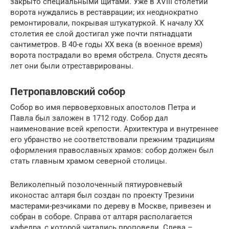
закрыто специальными щитами. Уже в XVIII столетии
ворота нуждались в реставрации; их неоднократно
ремонтировали, покрывая штукатуркой. К началу XX
столетия ее слой достигал уже почти пятнадцати
сантиметров. В 40-е годы XX века (в военное время)
ворота пострадали во время обстрела. Спустя десять
лет они были отреставрированы.
Петропавловский собор
Собор во имя первоверховных апостолов Петра и
Павла был заложен в 1712 году. Собор дал
наименование всей крепости. Архитектура и внутреннее
его убранство не соответствовали прежним традициям
оформления православных храмов: собор должен был
стать главным храмом северной столицы.
Великолепный позолоченный пятиуровневый
иконостас алтаря был создан по проекту Трезини
мастерами-резчиками по дереву в Москве, привезен и
собран в соборе. Справа от алтаря располагается
кафедра, с которой читались проповеди. Слева –