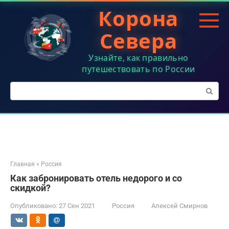
Перейти
Корона
к
контенту
Севера
Узнайте, как правильно
путешествовать по России
Поиск:
Главная
»
Россия
Как забронировать отель недорого и со
скидкой?
Опубликовано:
27 Сен 2021
Россия
Алексей Смирнов