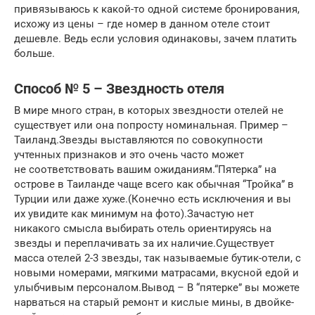
привязываюсь к какой-то одной системе бронирования,
исхожу из цены – где номер в данном отеле стоит
дешевле. Ведь если условия одинаковы, зачем платить
больше.
Способ № 5 – Звездность отеля
В мире много стран, в которых звездности отелей не
существует или она попросту номинальная. Пример –
Таиланд.Звезды выставляются по совокупности
учтенных признаков и это очень часто может
не соответствовать вашим ожиданиям.“Пятерка” на
острове в Таиланде чаще всего как обычная “Тройка” в
Турции или даже хуже.(Конечно есть исключения и вы
их увидите как минимум на фото).Зачастую нет
никакого смысла выбирать отель ориентируясь на
звезды и переплачивать за их наличие.Существует
масса отелей 2-3 звезды, так называемые бутик-отели, с
новыми номерами, мягкими матрасами, вкусной едой и
улыбчивым персоналом.Вывод – В “пятерке” вы можете
нарваться на старый ремонт и кислые мины, в двойке-