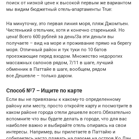
поиск от низкой цене к высокой первым же вариантом
мы видим бюджетный отель-апартаменты True:
На минуточку, это первая линия моря, пляж Джомтьен.
Чистенький отельчик, хотя и конечно старенький. Но
цена! Всего 600 рублей за день!За эти деньги вы
получаете – вид на море и проживание прямо на берегу
моря. Отличный район и тук туки по 10 батов
проезжающие перед входом. Множество недорогих
массажных салонов рядом, 7/11 в шаге, лучший
обменник в Паттайе в шаге, вообщем, рядом
все.Дешевле – только даром.
Способ №7 – Ищите по карте
Если вы не привязаны к какому-то определенному
району или месту, просто откройте карту и посмотрите в
каком районе города отели дешевле всего.Обязательно
вспомните что вы будете делать в городе, что для вас
наиболее важно и выбирайте отель опираясь на свои
интересы. Например, вы прилетаете в Паттайю и
собираетесь часто плавать на пароме на остров Ко Лан