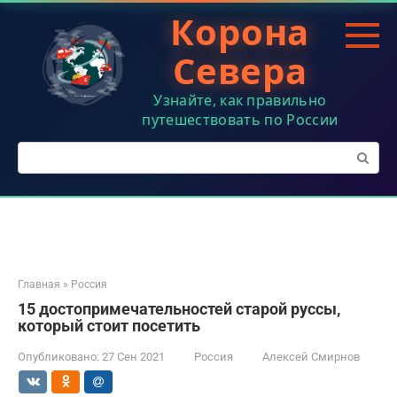
Перейти
Корона
к
контенту
Севера
Узнайте, как правильно
путешествовать по России
Поиск:
Главная
»
Россия
15 достопримечательностей старой руссы,
который стоит посетить
Опубликовано:
27 Сен 2021
Россия
Алексей Смирнов