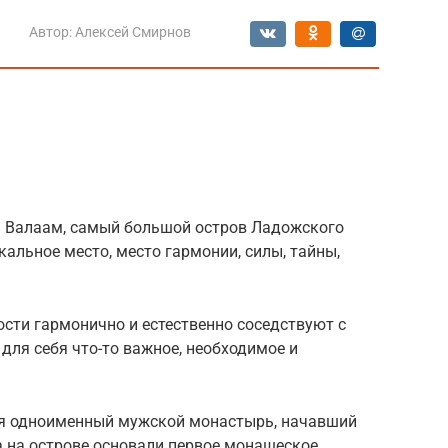
Автор:
Алексей Смирнов
 Валаам, самый большой остров Ладожского
кальное место, место гармонии, силы, тайны,
сти гармонично и естественно соседствуют с
ля себя что-то важное, необходимое и
ся одноименный мужской монастырь, начавший
а на острове основали первое монашеское