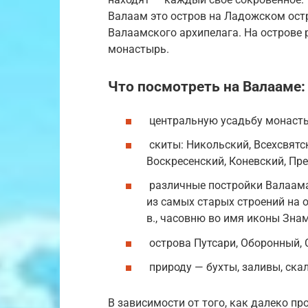
Валаам это остров на Ладожском ост
Валаамского архипелага. На острове 
монастырь.
Что посмотреть на Валааме
центральную усадьбу монасты
скиты: Никольский, Всехсвятс
Воскресенский, Коневский, Пр
различные постройки Валаама 
из самых старых строений на 
в., часовню во имя иконы Знам
острова Путсари, Оборонный, 
природу — бухты, заливы, скал
В зависимости от того, как далеко п