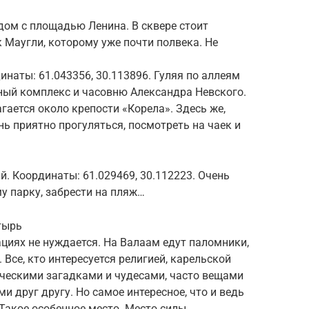
ядом с площадью Ленина. В сквере стоит
Маугли, которому уже почти полвека. Не
инаты: 61.043356, 30.113896. Гуляя по аллеям
ый комплекс и часовню Александра Невского.
гается около крепости «Корела». Здесь же,
ень приятно прогуляться, посмотреть на чаек и
й. Координаты: 61.029469, 30.112223. Очень
у парку, забрести на пляж…
тырь
циях не нуждается. На Валаам едут паломники,
 Все, кто интересуется религией, карельской
сяческими загадками и чудесами, часто вещами
друг другу. Но самое интересное, что и ведь
Такое особенное место. Место силы.