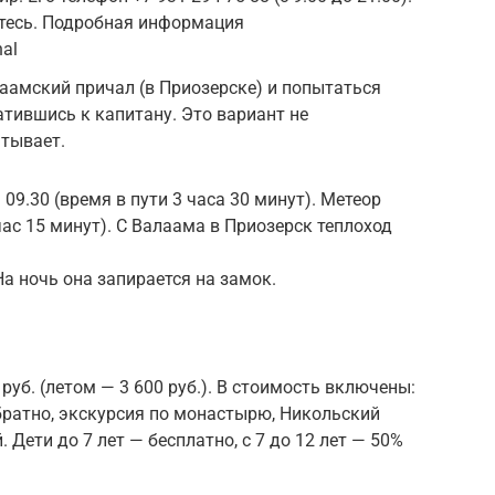
йтесь. Подробная информация
hal
аамский причал (в Приозерске) и попытаться
атившись к капитану. Это вариант не
атывает.
9.30 (время в пути 3 часа 30 минут). Метеор
 час 15 минут). С Валаама в Приозерск теплоход
а ночь она запирается на замок.
руб. (летом — 3 600 руб.). В стоимость включены:
братно, экскурсия по монастырю, Никольский
 Дети до 7 лет — бесплатно, с 7 до 12 лет — 50%