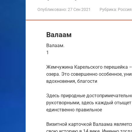
Опубликовано:
27 Сен 2021
Рубрика:
Россия
Валаам
Валаам.
1
Жемчужина Карельского перешейка –
озера. Это совершенно особенное, уни
вдохновения, благости
Здесь природные достопримечательно
рукотворными, здесь каждый отыщет д
единственно правильное
Визитной карточкой Валаама являет
свою историю в 14 веке. Именно тогд