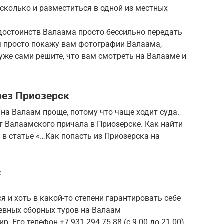
несколько и разместиться в одной из местных
достоинств Валаама просто бессильно передать
 я просто покажу вам фотографии Валаама,
 уже сами решите, что вам смотреть на Валааме и
рез Приозерск
 на Валаам проще, потому что чаще ходит суда.
т Валаамского причала в Приозерске. Как найти
 в статье «…Как попасть из Приозерска на
:
 и хоть в какой-то степени гарантировать себе
евных сборных туров на Валаам
 Его телефон +7 931 294 75 88 (с 9.00 до 21.00).