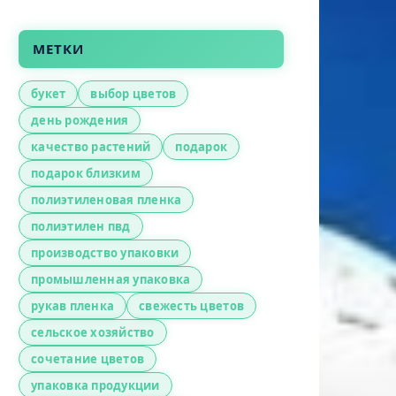
МЕТКИ
букет
выбор цветов
день рождения
качество растений
подарок
подарок близким
полиэтиленовая пленка
полиэтилен пвд
производство упаковки
промышленная упаковка
рукав пленка
свежесть цветов
сельское хозяйство
сочетание цветов
упаковка продукции