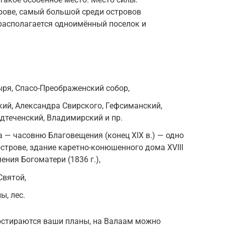
рове, самый большой среди островов
располагается одноимённый поселок и
:
ря, Спасо-Преображенский собор,
кий, Александра Свирского, Гефсиманский,
едтеченский, Владимирский и пр.
— часовню Благовещения (конец XIX в.) — одно
острове, здание каретно-конюшенного дома XVIII
ения Богоматери (1836 г.),
Святой,
ы, лес.
ростираются ваши планы, на Валаам можно