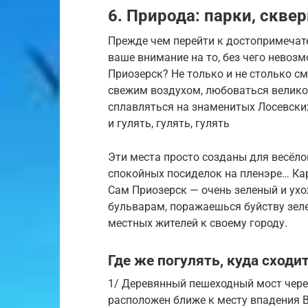
6. Природа: парки, скве
Прежде чем перейти к достопримечате
ваше внимание на то, без чего невоз
Приозерск? Не только и не столько с
свежим воздухом, любоваться велико
сплавляться на знаменитых Лосевских
и гулять, гулять, гулять
Эти места просто созданы для весёло
спокойных посиделок на пленэре… Ка
​Сам Приозерск — очень зеленый и ух
бульварам, поражаешься буйству зеле
местных жителей к своему городу.
Где же погулять, куда сходи
1/ Деревянный пешеходный мост через
расположен ближе к месту впадения В