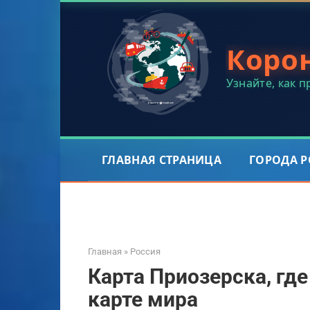
Перейти
к
контенту
Коро
Узнайте, как 
ГЛАВНАЯ СТРАНИЦА
ГОРОДА 
Главная
»
Россия
Карта Приозерска, где
карте мира