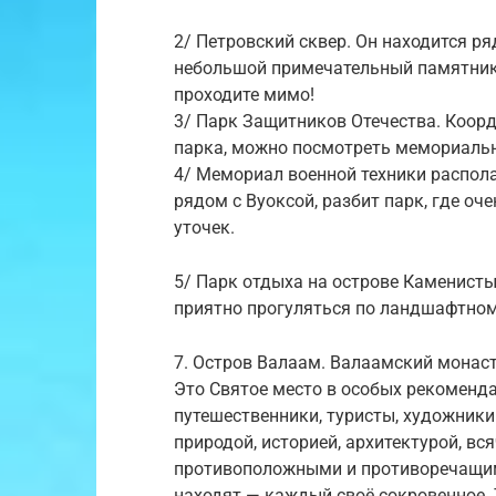
2/ Петровский сквер. Он находится р
небольшой примечательный памятник 
проходите мимо!
3/ Парк Защитников Отечества. Коорд
парка, можно посмотреть мемориальн
4/ Мемориал военной техники распола
рядом с Вуоксой, разбит парк, где оч
уточек.
5/ Парк отдыха на острове Каменисты
приятно прогуляться по ландшафтном
7. Остров Валаам. Валаамский монас
Это Святое место в особых рекоменда
путешественники, туристы, художники.
природой, историей, архитектурой, в
противоположными и противоречащими 
находят — каждый своё сокровенное. 