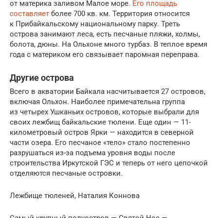
от материка заливом Малое море.
Его площадь
составляет
более 700 кв. км. Территория относится
к Прибайкальскому национальному парку. Треть
острова занимают леса, есть песчаные пляжи, холмы,
болота, дюны. На Ольхоне много турбаз. В теплое время
года с материком его связывает паромная переправа.
Другие острова
Всего в акватории Байкала насчитывается 27 островов,
включая Ольхон. Наиболее примечательна группа
из четырех Ушканьих островов, которые выбрали для
своих лежбищ байкальские тюлени. Еще один — 11-
километровый остров Ярки — находится в северной
части озера. Его песчаное «тело» стало постепенно
разрушаться из-за подъема уровня воды после
строительства Иркутской ГЭС и теперь от него цепочкой
отделяются песчаные островки.
Лежбище тюленей, Наталия Коннова
Самый крупный полуостров — Святой Нос —