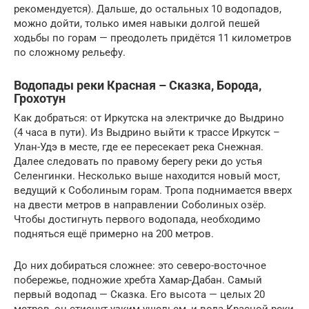
рекомендуется). Дальше, до остальных 10 водопадов,
можно дойти, только имея навыки долгой пешей
ходьбы по горам — преодолеть придётся 11 километров
по сложному рельефу.
Водопады реки Красная – Сказка, Борода,
Грохотун
Как добраться: от Иркутска на электричке до Выдрино
(4 часа в пути). Из Выдрино выйти к трассе Иркутск –
Улан-Удэ в месте, где ее пересекает река Снежная.
Далее следовать по правому берегу реки до устья
Селенгинки. Несколько выше находится новый мост,
ведущий к Соболиным горам. Тропа поднимается вверх
на двести метров в направлении Соболиных озёр.
Чтобы достигнуть первого водопада, необходимо
подняться ещё примерно на 200 метров.
До них добираться сложнее: это северо-восточное
побережье, подножие хребта Хамар-Дабан. Самый
первый водопад — Сказка. Его высота — целых 20
метров, он стиснут узким ущельем, и вода Красной реки