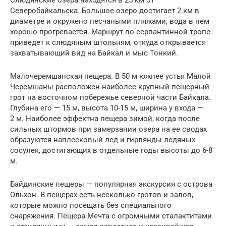
Северобайкальска. Большое озеро достигает 2 км в
диаметре и окружено песчаными пляжами, вода в нем
хорошо прогревается. Маршрут по серпантинной тропе
приведет к слюдяным штольням, откуда открывается
захватывающий вид на Байкал и мыс Тонкий.
Малочеремшанская пещера. В 50 м южнее устья Малой
Черемшаны расположен наиболее крупный пещерный
грот на восточном побережье северной части Байкала.
Глубина его — 15 м, высота 10-15 м, ширина у входа —
2 м. Наиболее эффектна пещера зимой, когда после
сильных штормов при замерзании озера на ее сводах
образуются наплесковый лед и гирлянды ледяных
сосулек, достигающих в отдельные годы высоты до 6-8
м.
Байдинские пещеры — популярная экскурсия с острова
Ольхон. В пещерах есть несколько гротов и залов,
которые можно посещать без специального
снаряжения. Пещера Мечта с огромными сталактитами