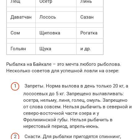
Лещ
Осетр
Линь
Даватчан
Лосось
Сазан
Сом
Щиповка
Рогатка
Гольян
Щука
и др.
Рыбалка на Байкале – это мечта любого рыболова.
Несколько советов для успешной ловли на озере:
Запреты. Норма вылова в день только 20 кг, а
лососевых до 5 кг. Запрещено вылавливать:
осетра, нельму, линя, голец, омуль. Запрещено
от слова совсем. Нельзя рыбачить в северной и
северо-восточной части озера и у
Фролихинской губы. Нельзя рыбачить в
нерестовый период, апрель-июнь.
Снасти. Для рыбалки пригодятся спиннинг,