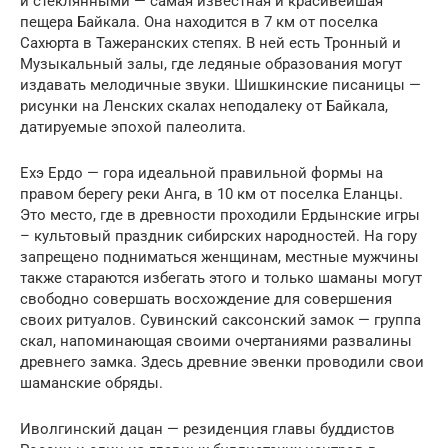
и стеклянными — самая известная и красивейшая
пещера Байкала. Она находится в 7 км от поселка
Сахюрта в Тажеранских степях. В ней есть Тронный и
Музыкальный залы, где ледяные образования могут
издавать мелодичные звуки. Шишкинские писаницы —
рисунки на Ленских скалах неподалеку от Байкала,
датируемые эпохой палеолита.
Ехэ Ердо — гора идеальной правильной формы на
правом берегу реки Анга, в 10 км от поселка Еланцы.
Это место, где в древности проходили Ердынские игры
– культовый праздник сибирских народностей. На гору
запрещено подниматься женщинам, местные мужчины
также стараются избегать этого и только шаманы могут
свободно совершать восхождение для совершения
своих ритуалов. Сувинский саксонский замок — группа
скал, напоминающая своими очертаниями развалины
древнего замка. Здесь древние эвенки проводили свои
шаманские обряды.
Иволгинский дацан — резиденция главы буддистов