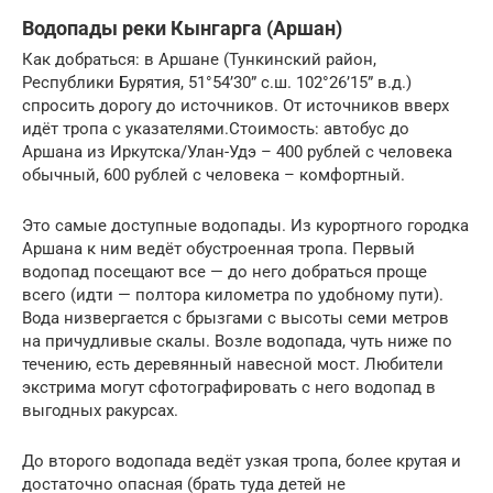
Водопады реки Кынгарга (Аршан)
Как добраться: в Аршане (Тункинский район,
Республики Бурятия, 51°54’30” с.ш. 102°26’15” в.д.)
спросить дорогу до источников. От источников вверх
идёт тропа с указателями.Стоимость: автобус до
Аршана из Иркутска/Улан-Удэ – 400 рублей с человека
обычный, 600 рублей с человека – комфортный.
Это самые доступные водопады. Из курортного городка
Аршана к ним ведёт обустроенная тропа. Первый
водопад посещают все — до него добраться проще
всего (идти — полтора километра по удобному пути).
Вода низвергается с брызгами с высоты семи метров
на причудливые скалы. Возле водопада, чуть ниже по
течению, есть деревянный навесной мост. Любители
экстрима могут сфотографировать с него водопад в
выгодных ракурсах.
До второго водопада ведёт узкая тропа, более крутая и
достаточно опасная (брать туда детей не