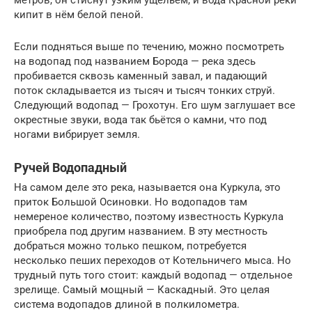
кипит в нём белой пеной.
Если подняться выше по течению, можно посмотреть
на водопад под названием Борода — река здесь
пробивается сквозь каменный завал, и падающий
поток складывается из тысяч и тысяч тонких струй.
Следующий водопад — Грохотун. Его шум заглушает все
окрестные звуки, вода так бьётся о камни, что под
ногами вибрирует земля.
Ручей Водопадный
На самом деле это река, называется она Куркула, это
приток Большой Осиновки. Но водопадов там
немереное количество, поэтому известность Куркула
приобрела под другим названием. В эту местность
добраться можно только пешком, потребуется
несколько пеших переходов от Котельничего мыса. Но
трудный путь того стоит: каждый водопад — отдельное
зрелище. Самый мощный — Каскадный. Это целая
система водопадов длиной в полкилометра.