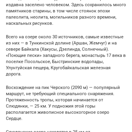
издавна заселено человеком. Здесь сохранилось много
памятников старины, в том числе стоянок эпохи
палеолита, неолита, могильников разного времени,
наскальных рисунков.
Всего на озере около 30 источников, самые известные
из них — в Тункинской долине (Аршан, Жемчуг) и на
севере Байкала (Хакусы, Дзелинда, Солнечный).
«Поющие пески» западного берега, монастырь 17 века в
поселке Посольское, Быстринские водопады,
Улунтуйская пещера, Кругобайкальская железная
дорога.
Восхождение на пик Черского (2090 м) — популярный
маршрут, не требующий специального снаряжения.
Протяженность тропы, которая начинается от
Слюдянки, — 25 км. У подножия этой горы
располагается живописное высокогорное озеро
Сердце.
Слюдянские озера находятся в 25 км от