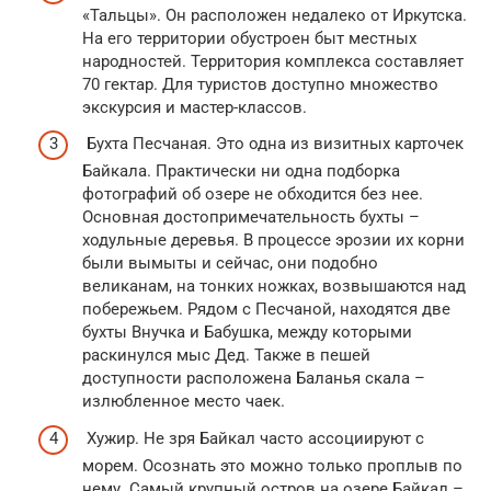
«Тальцы». Он расположен недалеко от Иркутска.
На его территории обустроен быт местных
народностей. Территория комплекса составляет
70 гектар. Для туристов доступно множество
экскурсия и мастер-классов.
Бухта Песчаная. Это одна из визитных карточек
Байкала. Практически ни одна подборка
фотографий об озере не обходится без нее.
Основная достопримечательность бухты –
ходульные деревья. В процессе эрозии их корни
были вымыты и сейчас, они подобно
великанам, на тонких ножках, возвышаются над
побережьем. Рядом с Песчаной, находятся две
бухты Внучка и Бабушка, между которыми
раскинулся мыс Дед. Также в пешей
доступности расположена Баланья скала –
излюбленное место чаек.
Хужир. Не зря Байкал часто ассоциируют с
морем. Осознать это можно только проплыв по
нему. Самый крупный остров на озере Байкал –