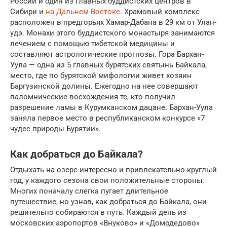
России и один из главных буддистских центров в
Сибири и
на Дальнем Востоке
. Храмовый комплекс
расположен в предгорьях Хамар-Дабана в 29 км от Улан-
удэ. Монахи этого буддистского монастыря занимаются
лечением с помощью тибетской медицины и
составляют астрологические прогнозы. Гора Бархан-
Уула — одна из 5 главных бурятских святынь Байкала,
место, где по бурятской мифологии живет хозяин
Баргузинской долины. Ежегодно на нее совершают
паломнические восхождения те, кто получил
разрешение ламы в Курумканском дацане. Бархан-Уула
заняла первое место в республиканском конкурсе «7
чудес природы Бурятии».
Как добраться до Байкала?
Отдыхать на озере интересно и привлекательно круглый
год, у каждого сезона свои положительные стороны.
Многих поначалу слегка пугает длительное
путешествие, но узнав, как добраться до Байкала, они
решительно собираются в путь. Каждый день из
московских аэропортов «Внуково» и «Домодедово»