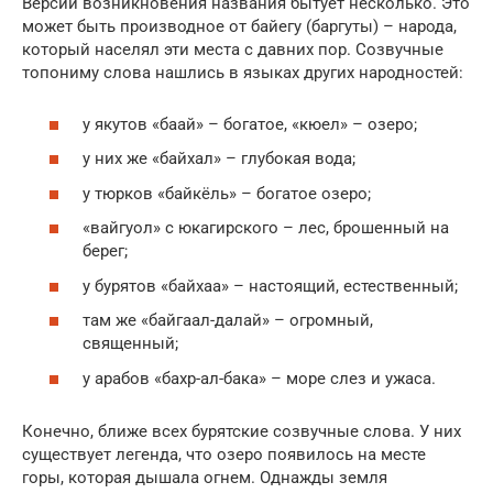
Версий возникновения названия бытует несколько. Это
может быть производное от байегу (баргуты) – народа,
который населял эти места с давних пор. Созвучные
топониму слова нашлись в языках других народностей:
у якутов «баай» – богатое, «кюел» – озеро;
у них же «байхал» – глубокая вода;
у тюрков «байкёль» – богатое озеро;
«вайгуол» с юкагирского – лес, брошенный на
берег;
у бурятов «байхаа» – настоящий, естественный;
там же «байгаал-далай» – огромный,
священный;
у арабов «бахр-ал-бака» – море слез и ужаса.
Конечно, ближе всех бурятские созвучные слова. У них
существует легенда, что озеро появилось на месте
горы, которая дышала огнем. Однажды земля