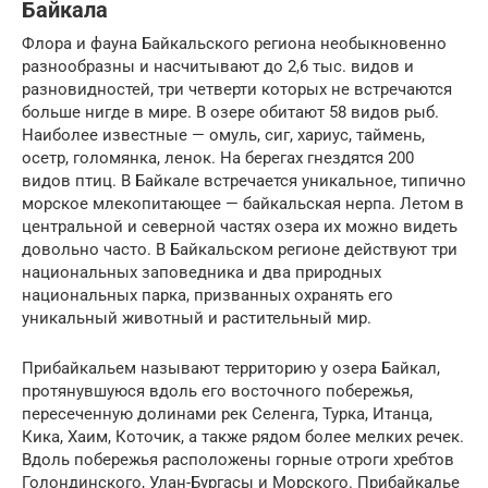
Байкала
Флора и фауна Байкальского региона необыкновенно
разнообразны и насчитывают до 2,6 тыс. видов и
разновидностей, три четверти которых не встречаются
больше нигде в мире. В озере обитают 58 видов рыб.
Наиболее известные — омуль, сиг, хариус, таймень,
осетр, голомянка, ленок. На берегах гнездятся 200
видов птиц. В Байкале встречается уникальное, типично
морское млекопитающее — байкальская нерпа. Летом в
центральной и северной частях озера их можно видеть
довольно часто. В Байкальском регионе действуют три
национальных заповедника и два природных
национальных парка, призванных охранять его
уникальный животный и растительный мир.
Прибайкальем называют территорию у озера Байкал,
протянувшуюся вдоль его восточного побережья,
пересеченную долинами рек Селенга, Турка, Итанца,
Кика, Хаим, Коточик, а также рядом более мелких речек.
Вдоль побережья расположены горные отроги хребтов
Голондинского, Улан-Бургасы и Морского. Прибайкалье