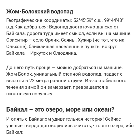
Жом-Болокский водопад
Географические координаты: 52°45’59” с.ш. 99°44’48”
в.д.Как добраться: Водопад достаточно далеко от
Байкала, дорога туда имеет смысл, если вы на машине.
Ориентир – село Орлик, Саяны, Хужир (не тот, что на
Ольхоне), ближайшая населенные пункты вокруг
Байкала – Иркутск и Слюдянка.
До него путь проще — можно добраться на машине.
Жом-Болок, уникальный степной водопад, падает с
высоты в 22 метра ровной струёй. Из-за стабильного
течения зимой он замерзает, превращается в
гигантскую сосульку.
Байкал – это озеро, море или океан?
И опять с Байкалом удивительная история! Сейчас
ученые твердо договорились считать, что это озеро, ибо
Байкал: