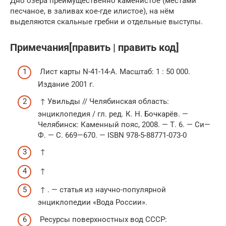
Дно озера преимущественно каменистое (местами
песчаное, в заливах кое-где илистое), на нём
выделяются скальные гребни и отдельные выступы.
Примечания[править | править код]
Лист карты N-41-14-А. Масштаб: 1 : 50 000.
Издание 2001 г.
↑ Увильды // Челябинская область:
энциклопедия / гл. ред. К. Н. Бочкарёв. —
Челябинск: Каменный пояс, 2008. — Т. 6. — Си—
Ф. — С. 669—670. — ISBN 978-5-88771-073-0
↑
↑
↑ . — статья из научно-популярной
энциклопедии «Вода России».
Ресурсы поверхностных вод СССР: