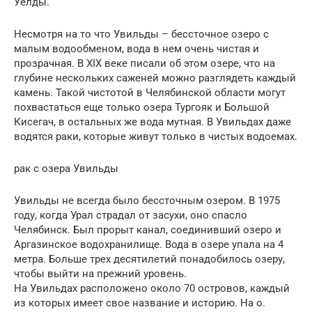
Уелды.
Несмотря на то что Увильды – бессточное озеро с
малым водообменом, вода в нем очень чистая и
прозрачная. В XIX веке писали об этом озере, что на
глубине нескольких саженей можно разглядеть каждый
камень. Такой чистотой в Челябинской области могут
похвастаться еще только озера Тургояк и Большой
Кисегач, в остальных же вода мутная. В Увильдах даже
водятся раки, которые живут только в чистых водоемах.
рак с озера Увильды
Увильды не всегда было бессточным озером. В 1975
году, когда Урал страдал от засухи, оно спасло
Челябинск. Был прорыт канал, соединивший озеро и
Аргазинское водохранилище. Вода в озере упала на 4
метра. Больше трех десятилетий понадобилось озеру,
чтобы выйти на прежний уровень.
На Увильдах расположено около 70 островов, каждый
из которых имеет свое название и историю. На о.