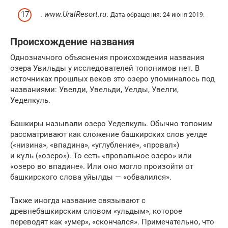
.
www.UralResort.ru
.
Дата обращения: 24 июня 2019.
Происхождение названия
Однозначного объяснения происхождения названия
озера Увильды у исследователей топонимов нет. В
источниках прошлых веков это озеро упоминалось под
названиями: Увелди, Увельди, Уелды, Увелги,
Уеделкуль.
Башкиры называли озеро Уеделкуль. Обычно топоним
рассматривают как сложение башкирских слов уелде
(«низина», «впадина», «углубление», «провал»)
и күль («озеро»). То есть «провальное озеро» или
«озеро во впадине». Или оно могло произойти от
башкирского слова уйылды — «обвалился».
Также иногда название связывают с
древнебашкирским словом «ульдым», которое
переводят как «умер», «скончался». Примечательно, что