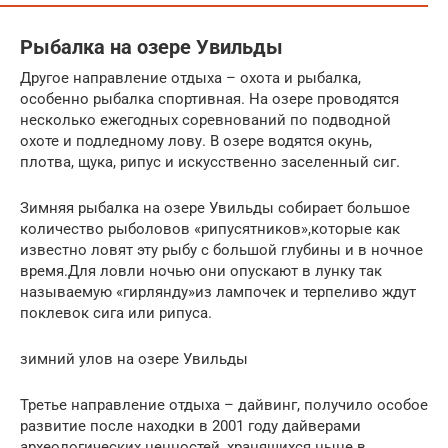
Рыбалка на озере Увильды
Другое направление отдыха – охота и рыбалка,
особенно рыбалка спортивная. На озере проводятся
несколько ежегодных соревнований по подводной
охоте и подледному лову. В озере водятся окунь,
плотва, щука, рипус и искусственно заселенный сиг.
Зимняя рыбалка на озере Увильды собирает большое
количество рыболовов «рипусятников»,которые как
известно ловят эту рыбу с большой глубины и в ночное
время.Для ловли ночью они опускают в лунку так
называемую «гирлянду»из лампочек и терпеливо ждут
поклевок сига или рипуса.
зимний улов на озере Увильды
Третье направление отдыха – дайвинг, получило особое
развитие после находки в 2001 году дайверами
археологических ценностей, хранящихся ныне в