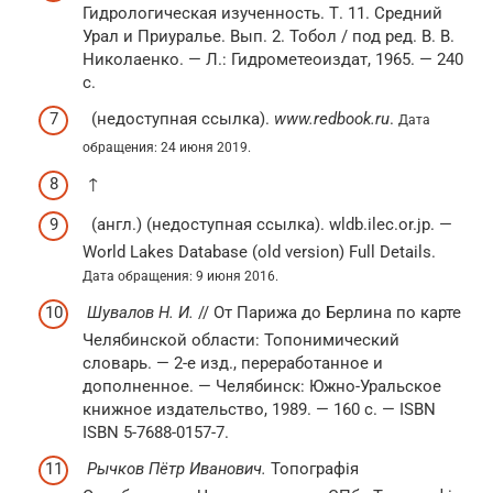
Гидрологическая изученность. Т. 11. Средний
Урал и Приуралье. Вып. 2. Тобол / под ред. В. В.
Николаенко. —
Л.
: Гидрометеоиздат, 1965. — 240
с.
(недоступная ссылка).
www.redbook.ru
.
Дата
обращения: 24 июня 2019.
↑
(англ.) (недоступная ссылка). wldb.ilec.or.jp. —
World Lakes Database (old version) Full Details.
Дата обращения: 9 июня 2016.
Шувалов Н. И.
// От Парижа до Берлина по карте
Челябинской области: Топонимический
словарь. — 2-е изд., переработанное и
дополненное. — Челябинск: Южно-Уральское
книжное издательство, 1989. — 160 с. — ISBN
ISBN 5-7688-0157-7.
Рычков Пётр Иванович.
Топографія