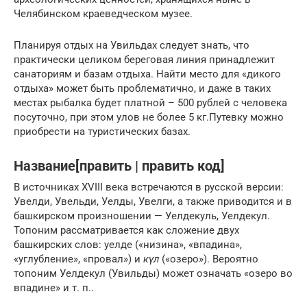
Челябинском краеведческом музее.
Планируя отдых на Увильдах следует знать, что
практически целиком береговая линия принадлежит
санаториям и базам отдыха. Найти место для «дикого
отдыха» может быть проблематично, и даже в таких
местах рыбалка будет платной – 500 рублей с человека
посуточно, при этом улов не более 5 кг.Путевку можно
приобрести на туристических базах.
Название[править | править код]
В источниках XVIII века встречаются в русской версии:
Увелди, Увельди, Уелды, Увелги, а также приводится и в
башкирском произношении — Уелдекуль, Уелдекул.
Топоним рассматривается как сложение двух
башкирских слов: уелде («низина», «впадина»,
«углубление», «провал») и
күл
(«озеро»). Вероятно
топоним Уелдекул (Увильды) может означать «озеро во
впадине» и т. п..