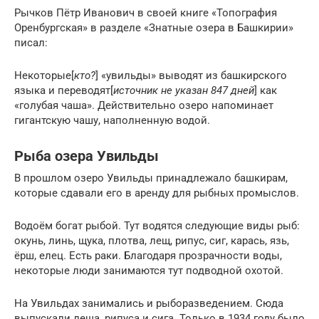
Рычков Пётр Иванович в своей книге «Топография
Оренбургская» в разделе «Знатные озера в Башкирии»
писал:
Некоторые[
кто?
] «увильды» выводят из башкирского
языка и переводят[
источник не указан 847 дней
] как
«голубая чаша». Действительно озеро напоминает
гигантскую чашу, наполненную водой.
Рыба озера Увильды
В прошлом озеро Увильды принадлежало башкирам,
которые сдавали его в аренду для рыбных промыслов.
Водоём богат рыбой. Тут водятся следующие виды рыб:
окунь, линь, щука, плотва, лещ, рипус, сиг, карась, язь,
ёрш, елец. Есть раки. Благодаря прозрачности воды,
некоторые люди занимаются тут подводной охотой.
На Увильдах занимались и рыборазведением. Сюда
выпускали леща, рипуса и сига. Только в 1934 году было