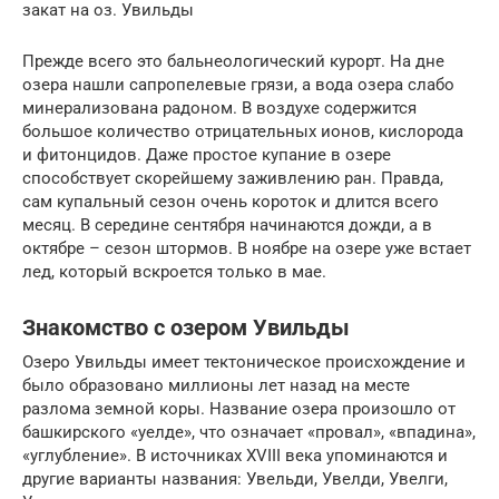
закат на оз. Увильды
Прежде всего это бальнеологический курорт. На дне
озера нашли сапропелевые грязи, а вода озера слабо
минерализована радоном. В воздухе содержится
большое количество отрицательных ионов, кислорода
и фитонцидов. Даже простое купание в озере
способствует скорейшему заживлению ран. Правда,
сам купальный сезон очень короток и длится всего
месяц. В середине сентября начинаются дожди, а в
октябре – сезон штормов. В ноябре на озере уже встает
лед, который вскроется только в мае.
Знакомство с озером Увильды
Озеро Увильды имеет тектоническое происхождение и
было образовано миллионы лет назад на месте
разлома земной коры. Название озера произошло от
башкирского «уелде», что означает «провал», «впадина»,
«углубление». В источниках XVIII века упоминаются и
другие варианты названия: Увельди, Увелди, Увелги,