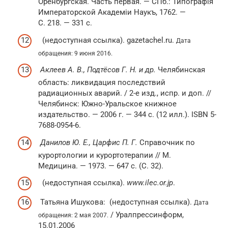
Оренбургская. Часть первая. —
СПб.
: Типографія
Императорской Академіи Наукъ, 1762. —
С. 218. — 331 с.
(недоступная ссылка). gazetachel.ru.
Дата
обращения: 9 июня 2016.
Аклеев А. В., Подтёсов Г. Н. и др.
Челябинская
область: ликвидация последствий
радиационных аварий. / 2-е изд., испр. и доп. //
Челябинск: Южно-Уральское книжное
издательство. — 2006 г. — 344 с. (12 илл.). ISBN 5-
7688-0954-6.
Данилов Ю. Е., Царфис П. Г.
Справочник по
курортологии и курортотерапии // М.
Медицина. — 1973. — 647 с. (С. 32).
(недоступная ссылка).
www.ilec.or.jp
.
Татьяна Ишукова: (недоступная ссылка).
Дата
/ Уралпрессинформ,
обращения: 2 мая 2007.
15.01.2006