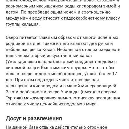
планктоном, малой минерализацией воды, хорошим и
равномерным насыщением воды кислородом зимой и
летом. По преобладающим ионам и соотношению
между ними воду относят к гидрокарбонатному классу
группы кальция.
Озеро питается главным образом от многочисленных
родников на дне. Также в него впадают два ручья и
небольшая речка Косая. Небольшой сток из озера есть
лишь через старый искусственный канал
(Увильдинская канава), который соединяет водоём с
системой озёр и Кыштымским прудом. На то, чтобы
вода в озере полностью обновилась, уходит более 17
лет. При этом вода здесь чистая, прозрачная,
насыщенная кислородом и с малой минерализацией.
За эти особенности озеро Увильды (вместе с озером
Тургояк) международная лимнологическая ассоциация
отнесла к числу ценнейших водоёмов мира.
Досуг и развлечения
На данной базе отдыха действительно огромное