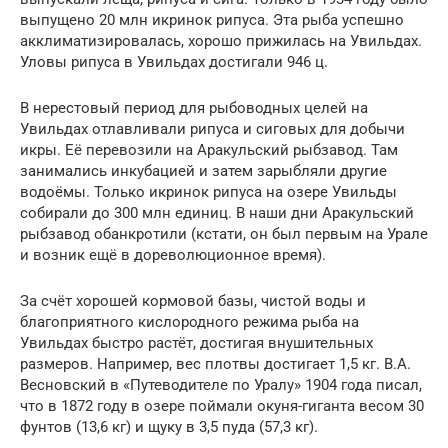
выпущено 20 млн икринок рипуса. Эта рыба успешно
акклиматизировалась, хорошо прижилась на Увильдах.
Уловы рипуса в Увильдах достигали 946 ц.
В нерестовый период для рыбоводных целей на
Увильдах отлавливали рипуса и сиговых для добычи
икры. Её перевозили на Аракульский рыбзавод. Там
занимались инкубацией и затем зарыбляли другие
водоёмы. Только икринок рипуса на озере Увильды
собирали до 300 млн единиц. В наши дни Аракульский
рыбзавод обанкротили (кстати, он был первым на Урале
и возник ещё в дореволюционное время).
За счёт хорошей кормовой базы, чистой воды и
благоприятного кислородного режима рыба на
Увильдах быстро растёт, достигая внушительных
размеров. Например, вес плотвы достигает 1,5 кг. В.А.
Весновский в «Путеводителе по Уралу» 1904 года писал,
что в 1872 году в озере поймали окуня-гиганта весом 30
фунтов (13,6 кг) и щуку в 3,5 пуда (57,3 кг).