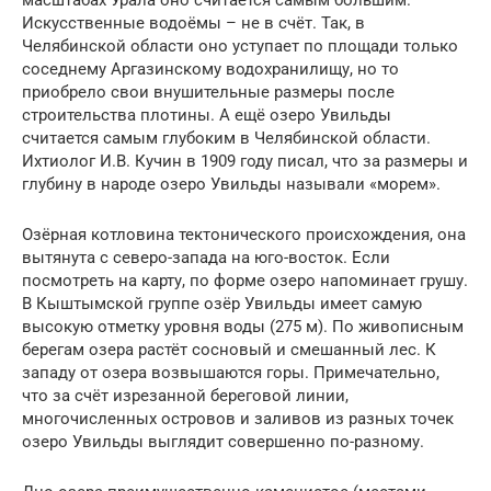
масштабах Урала оно считается самым большим.
Искусственные водоёмы – не в счёт. Так, в
Челябинской области оно уступает по площади только
соседнему Аргазинскому водохранилищу, но то
приобрело свои внушительные размеры после
строительства плотины. А ещё озеро Увильды
считается самым глубоким в Челябинской области.
Ихтиолог И.В. Кучин в 1909 году писал, что за размеры и
глубину в народе озеро Увильды называли «морем».
Озёрная котловина тектонического происхождения, она
вытянута с северо-запада на юго-восток. Если
посмотреть на карту, по форме озеро напоминает грушу.
В Кыштымской группе озёр Увильды имеет самую
высокую отметку уровня воды (275 м). По живописным
берегам озера растёт сосновый и смешанный лес. К
западу от озера возвышаются горы. Примечательно,
что за счёт изрезанной береговой линии,
многочисленных островов и заливов из разных точек
озеро Увильды выглядит совершенно по-разному.