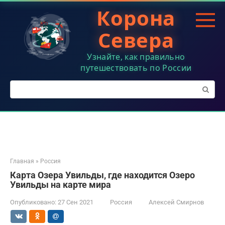
Перейти
Корона
к
контенту
Севера
Узнайте, как правильно
путешествовать по России
Поиск:
Главная
»
Россия
Карта Озера Увильды, где находится Озеро
Увильды на карте мира
Опубликовано:
27 Сен 2021
Россия
Алексей Смирнов