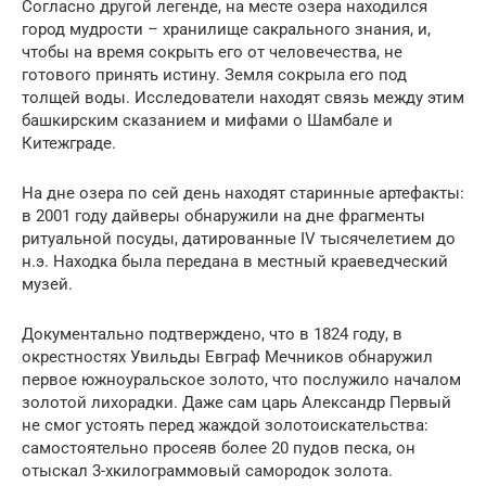
Согласно другой легенде, на месте озера находился
город мудрости – хранилище сакрального знания, и,
чтобы на время сокрыть его от человечества, не
готового принять истину. Земля сокрыла его под
толщей воды. Исследователи находят связь между этим
башкирским сказанием и мифами о Шамбале и
Китежграде.
На дне озера по сей день находят старинные артефакты:
в 2001 году дайверы обнаружили на дне фрагменты
ритуальной посуды, датированные IV тысячелетием до
н.э. Находка была передана в местный краеведческий
музей.
Документально подтверждено, что в 1824 году, в
окрестностях Увильды Евграф Мечников обнаружил
первое южноуральское золото, что послужило началом
золотой лихорадки. Даже сам царь Александр Первый
не смог устоять перед жаждой золотоискательства:
самостоятельно просеяв более 20 пудов песка, он
отыскал 3-хкилограммовый самородок золота.