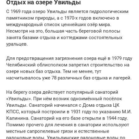
Отдых на озере Увильды
С 1969 года озеро Увильды является гидрологическим
памятником природы, а с 1970-х годов включено в
международный список ценнейших озёр мира.
Несмотря на это, большая часть береговой полосы
занята базами отдыха и коттеджами состоятельных
уральцев.
Для предотвращения загрязнения озера ещё в 1979 году
Челябинский облисполком запретил строительство на
озере новых баз отдыха. Тем не менее, тут
насчитывалось уже 78 различных баз отдыха и лагерей.
На берегу озера действует популярный санаторий
«Увильды». При нём возник одноимённый посёлок
Увильды. Санаторий начинался с Дома отдыха ЦК
КПСС, который построили в 1931 году по указанию М.И.
Калинина. Санаторий на его базе открыли в 1944 году.
Помимо прочего для лечения в санатории используют
местные сапропелевые грязи и естественные
радоновые воды. Увильдинские радоновые воды по