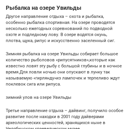
Рыбалка на озере Увильды
Другое направление отдыха – охота и рыбалка,
особенно рыбалка спортивная. На озере проводятся
несколько ежегодных соревнований по подводной
охоте и подледному лову. В озере водятся окунь,
плотва, щука, рипус и искусственно заселенный сиг.
Зимняя рыбалка на озере Увильды собирает большое
количество рыболовов «рипусятников»,которые как
известно ловят эту рыбу с большой глубины и в ночное
время.Для ловли ночью они опускают в лунку так
называемую «гирлянду»из лампочек и терпеливо ждут
поклевок сига или рипуса.
зимний улов на озере Увильды
Третье направление отдыха – дайвинг, получило особое
развитие после находки в 2001 году дайверами
археологических ценностей, хранящихся ныне в
Челябинском краеведческом музее.