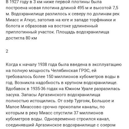
В 1927 году в 3 км ниже первой плотины была
построена новая плотина длиной 495 м и высотой 7,5
м. Водохранилище разлилось к северу по долинам рек
Миасс и Аткус, затопив на юге и западе торфяники и
болота и образовав на востоке удлиненный
приплотинный участок. Площадь водохранилища
достигла 80 км
2
Когда к началу 1938 года была введена в эксплуатацию
на полную мощность Челябинская ГРЭС, ей
требовалось более 150 миллионов кубометров воды в
год. Возникла надобность в крупном водохранилище.
Вдобавок в 1935-36 годах на Южном Урале разразилась
засуха. Запасы Аргазинского водохранилища
полностью истощились. От озёр Тургояк, Большое и
Малое Миассово срочно прокопали каналы, по
которым в реку Миасс спустили 37 миллионов
кубометров воды. Одновременно строился канал,
соединявший Аргазинское водохранилище с озером