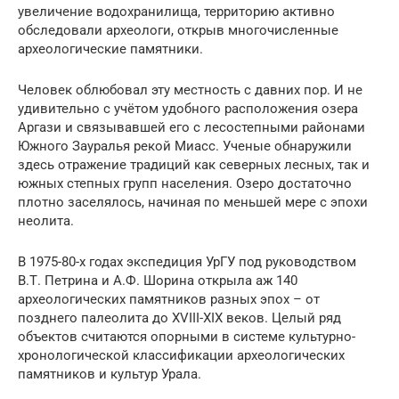
увеличение водохранилища, территорию активно
обследовали археологи, открыв многочисленные
археологические памятники.
Человек облюбовал эту местность с давних пор. И не
удивительно с учётом удобного расположения озера
Аргази и связывавшей его с лесостепными районами
Южного Зауралья рекой Миасс. Ученые обнаружили
здесь отражение традиций как северных лесных, так и
южных степных групп населения. Озеро достаточно
плотно заселялось, начиная по меньшей мере с эпохи
неолита.
В 1975-80-х годах экспедиция УрГУ под руководством
В.Т. Петрина и А.Ф. Шорина открыла аж 140
археологических памятников разных эпох – от
позднего палеолита до XVIII-XIX веков. Целый ряд
объектов считаются опорными в системе культурно-
хронологической классификации археологических
памятников и культур Урала.