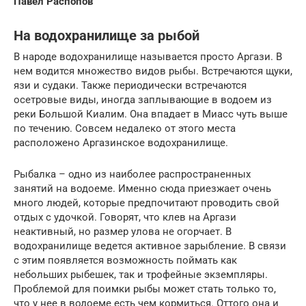
Павел Распопов
На водохранилище за рыбой
В народе водохранилище называется просто Аргази. В
нем водится множество видов рыбы. Встречаются щуки,
язи и судаки. Также периодически встречаются
осетровые виды, иногда заплывающие в водоем из
реки Большой Киалим. Она впадает в Миасс чуть выше
по течению. Совсем недалеко от этого места
расположено Аргазинское водохранилище.
Рыбалка – одно из наиболее распространенных
занятий на водоеме. Именно сюда приезжает очень
много людей, которые предпочитают проводить свой
отдых с удочкой. Говорят, что клев на Аргази
неактивный, но размер улова не огорчает. В
водохранилище ведется активное зарыбление. В связи
с этим появляется возможность поймать как
небольших рыбешек, так и трофейные экземпляры.
Проблемой для поимки рыбы может стать только то,
что у нее в водоеме есть чем кормиться. Оттого она и