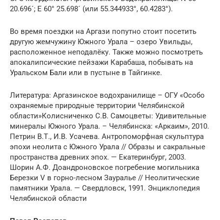
20.696´; E 60° 25.698´ (или 55.344933°, 60.4283°).
Во время поездки на Аргази попутно стоит посетить
другую жемчужину Южного Урала – озеро Увильды,
расположенное неподалёку. Также можно посмотреть
апокалипсические пейзажи Карабаша, побывать на
Уральском Бали или в пустыне в Тайгинке.
Литература: Аргазинское водохранилище – ОГУ «Особо
охраняемые природные территории Челябинской
области»Колисниченко С.В. Самоцветы: Удивительные
минералы Южного Урала. – Челябинска: «Аркаим», 2010.
Петрин В.Т., И.В. Усачева. Антропоморфная скульптура
эпохи неолита с Южного Урала // Образы и сакральные
пространства древних эпох. — Екатеринбург, 2003.
Шорин А.Ф. Доандроновское погребение могильника
Березки V в горно-лесном Зауралье // Неолитические
памятники Урала. — Свердловск, 1991. Энциклопедия
Челябинской области