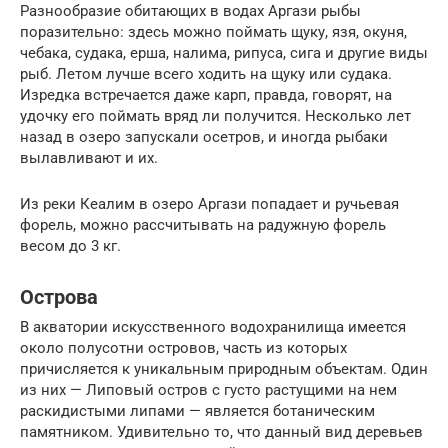
Разнообразие обитающих в водах Аргази рыбы
поразительно: здесь можно поймать щуку, язя, окуня,
чебака, судака, ерша, налима, рипуса, сига и другие виды
рыб. Летом лучше всего ходить на щуку или судака.
Изредка встречается даже карп, правда, говорят, на
удочку его поймать вряд ли получится. Несколько лет
назад в озеро запускали осетров, и иногда рыбаки
вылавливают и их.
Из реки Кеалим в озеро Аргази попадает и ручьевая
форель, можно рассчитывать на радужную форель
весом до 3 кг.
Острова
В акватории искусственного водохранилища имеется
около полусотни островов, часть из которых
причисляется к уникальным природным объектам. Один
из них — Липовый остров с густо растущими на нем
раскидистыми липами — является ботаническим
памятником. Удивительно то, что данный вид деревьев