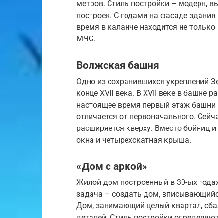
метров. Стиль постройки – модерн, в
построек. С годами на фасаде здания
время в каланче находится не только
МЧС.
Волжская башня
Одно из сохранившихся укреплений З
конце XVII века. В XVII веке в башне р
настоящее время первый этаж башни
отличается от первоначального. Сейч
расширяется кверху. Вместо бойниц 
окна и четырехскатная крыша.
«Дом с аркой»
Жилой дом построенный в 30-ых годах
задача – создать дом, вписывающийс
Дом, занимающий целый квартал, сба
деталей. Стиль постройки определяют