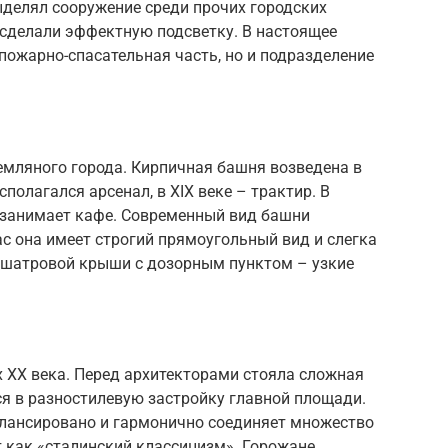
ыделял сооружение среди прочих городских
 сделали эффектную подсветку. В настоящее
 пожарно-спасательная часть, но и подразделение
емляного города. Кирпичная башня возведена в
асполагался арсенал, в XIX веке – трактир. В
 занимает кафе. Современный вид башни
ас она имеет строгий прямоугольный вид и слегка
и шатровой крыши с дозорным пунктом – узкие
 XX века. Перед архитекторами стояла сложная
я в разностилевую застройку главной площади.
лансировано и гармонично соединяет множество
 как «сталинский классицизм». Горожане