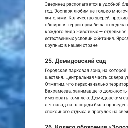
Зверинец располагается в удобной бл
год. Зоопарк любим не только много
жителями. Количество зверей, прожив
обширная территория была отведена 
каждого вида животных — отдельная 
естественных условий обитания. Ярос
крупных в нашей стране.
25. Демидовский сад
Городская парковая зона, на которой
шествия. Центральная часть сквера 
Отметим, что первоначально территор
Вахрамеева, занимавшего должность 
именовать комплекс Демидовским сад
лет назад на площади была проведена
спокойного отдыха и прогулок на све
26. Колесо обозрения «Золо