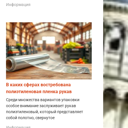
Информация
В каких сферах востребована
полиэтиленовая пленка рукав
Среди множества вариантов упаковки
особое внимание заслуживает рукав
полиэтиленовый, который представляет
собой полотно, свернутое
Информация