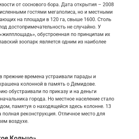
изости от соснового бора. Дата открытия – 2008
численными гостями мегаполиса, но и местными
ающих на площади в 120 га, свыше 1600. Столь
под достопримечательность не случайно. У
«жилплощадь», обустроенная по принципам их
лавский зоопарк является одним из наиболее
 в прежние времена устраивали парады и
украшена колонной в память о Демидове.
ию обустраивали по приказу и на деньги
начальника города. Но местное население стало
ом, памятуя о находящейся здесь колонне. 13
 полная реконструкция. Отличное место для
жем воздухе.
тое Кольцо»