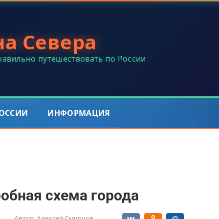
на Севера
правильно путешествовать по России
РОССИИ
ИНФОРМАЦИЯ
робная схема города
Автор:
Алексей Смирнов