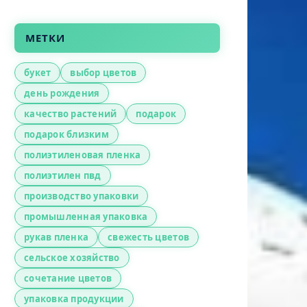
МЕТКИ
букет
выбор цветов
день рождения
качество растений
подарок
подарок близким
полиэтиленовая пленка
полиэтилен пвд
производство упаковки
промышленная упаковка
рукав пленка
свежесть цветов
сельское хозяйство
сочетание цветов
упаковка продукции