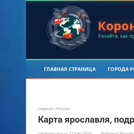
Перейти
к
контенту
Коро
Узнайте, как 
ГЛАВНАЯ СТРАНИЦА
ГОРОДА 
Главная
»
Россия
Карта ярославля, под
Опубликовано:
27 Сен 2021
Рубрика:
Россия